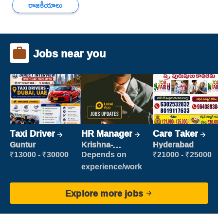
రాజకీయాలు
Jobs near you
Taxi Driver
HR Manager
Care Taker
Guntur
Krishna-
Hyderabad
vijayawada
₹13000 - ₹30000
Depends on
₹21000 - ₹25000
experience/work
Explore more jobs