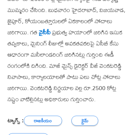
ముమ్మరం చేసింది. బుధవారం హైదరాబాద్, విజయవాడ,
జైపూర్, కోయంబత్తూరులలో ఏకకాలంలో సోదాలు
జరిగాయి. గత
వైసీపీ
ప్రభుత్వ హయాంలో జరిగిన ఇసుక
తవ్వకాలు, మైనింగ్ లీజుల్లో అవకతవకలపై ఏసీబీ కేసు
ఆధారంగా మనీలాండరింగ్ జరిగినట్లు గుర్తించి ఈడీ
రంగంలోకి దిగింది. మాజీ మైన్స్ డైరెక్టర్ వీజీ వెంకటరెడ్డి
నివాసాలు, కార్యాలయాలతో పాటు పలు చోట్ల సోదాలు
జరిగాయి. వెంకటరెడ్డి నిర్ణయాల వల్ల రూ.2500 కోట్ల
నష్టం వాటిల్లినట్లు అధికారులు గుర్తించారు.
ట్యాగ్స్ :
రాజకీయం
క్రైమ్