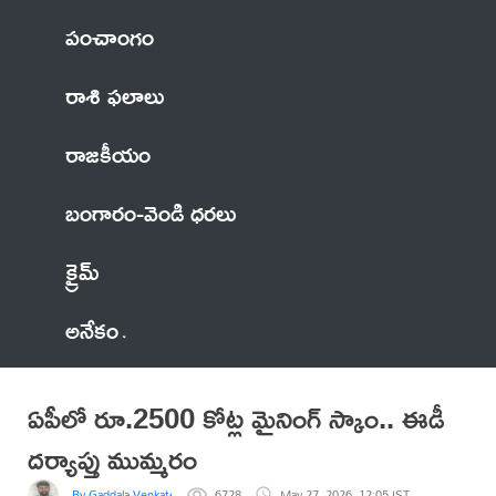
పంచాంగం
రాశి ఫలాలు
రాజకీయం
బంగారం-వెండి ధరలు
క్రైమ్
అనేకం
ఏపీలో రూ.2500 కోట్ల మైనింగ్ స్కాం.. ఈడీ
దర్యాప్తు ముమ్మరం
By Gaddala VenkateswaraRao
6728
May 27, 2026, 12:05 IST