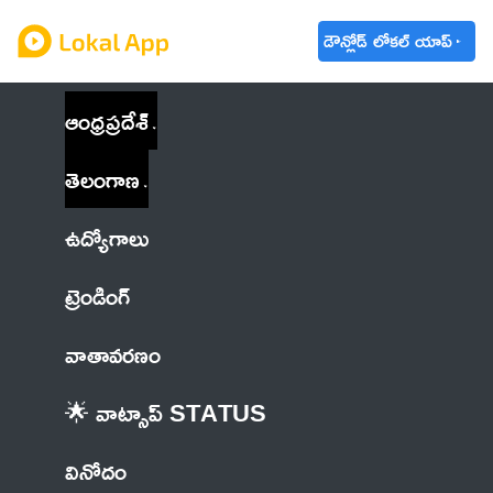
డౌన్లోడ్ లోకల్ యాప్
ఆంధ్రప్రదేశ్
తెలంగాణ
ఉద్యోగాలు
ట్రెండింగ్
వాతావరణం
🌟 వాట్సాప్ STATUS
వినోదం