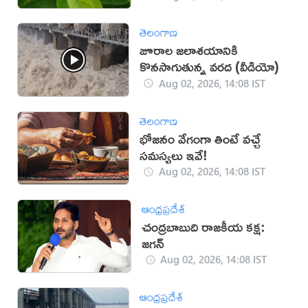
తెలంగాణ
జూరాల జలాశయానికి
కొనసాగుతున్న వరద (వీడియో)
Aug 02, 2026, 14:08 IST
తెలంగాణ
భోజనం వేగంగా తింటే వచ్చే
సమస్యలు ఇవే!
Aug 02, 2026, 14:08 IST
ఆంధ్రప్రదేశ్
చంద్రబాబుది రాజకీయ కక్ష:
జగన్
Aug 02, 2026, 14:08 IST
ఆంధ్రప్రదేశ్