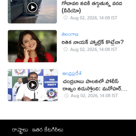
గోదావరి నదికి తగ్గుతున్న వరద
(వీడియో)
Aug 02, 2026, 14:08 IST
తెలంగాణ
రితిక నాయక్ హ్యాట్రిక్ కొట్టేనా?
Aug 02, 2026, 14:08 IST
ఆంధ్రప్రదేశ్
చంద్రబాబు పాలనలో పోలీస్
రాజ్యం నడుస్తోంది: మనోహర్
రెడ్డి
Aug 02, 2026, 14:08 IST
రాష్ట్రాలు
ఇతర కేటగిరీలు