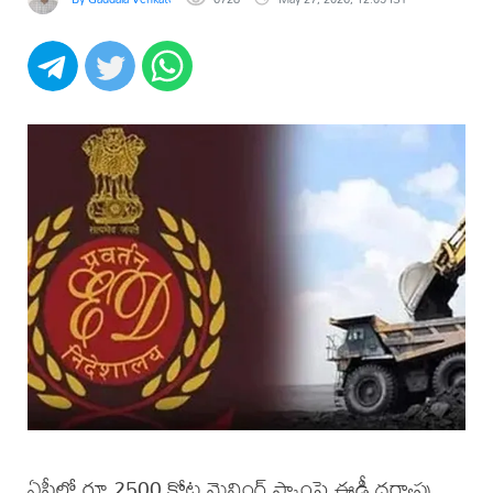
ఏపీలో రూ.2500 కోట్ల మైనింగ్ స్కాంపై ఈడీ దర్యాప్తు