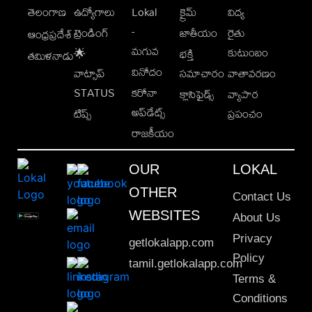
తెలంగాణ
ఉద్యోగాలు
Lokal
క్రైమ్
విద్య
-
ట్రెండింగ్
జాతీయం
రైతు
ఆంధ్రప్రదేశ్
మగువ
కుటుంబం
🌟
భక్తి
తమిళనాడు
వినోదం
వాట్సాప్
సమాచారం
వాతావరణం
STATUS
కరోనా
క్లాసిఫైడ్స్
వ్యాపార
అప్‌డేట్స్
టిప్స్
ప్రపంచం
రాజకీయం
OUR
LOKAL
OTHER
Contact Us
WEBSITES
About Us
Privacy
getlokalapp.com
Policy
tamil.getlokalapp.com
Terms &
Conditions