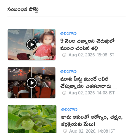
సంబంధిత పోస్ట్
తెలంగాణ
9 నెలల చిన్నారిని చెరువులో
ముంచి చంపిన తల్లి
Aug 02, 2026, 15:08 IST
తెలంగాణ
మూవీ సీన్లు ముందే రివీల్
చేస్తున్నాడని చితకబాదారు
(వీడియో)
Aug 02, 2026, 14:08 IST
తెలంగాణ
జామ ఆకులతో ఆరోగ్యం, చర్మం,
జీర్ణక్రియకు మేలు!
Aug 02, 2026, 14:08 IST