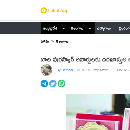
ఆంధ్రప్రదేశ్
తెలంగాణ
ఉద్యోగాలు
ట్రెండింగ్
హోమ్
తెలంగాణ
బాల పురస్కార్ అవార్డులకు దరఖాస్తుల
By Rathod
10370
చూసినవారు
Jun 02, 