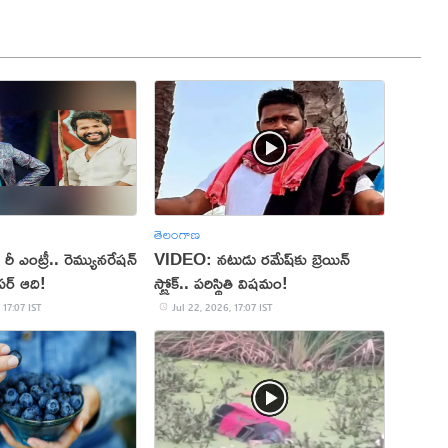
తెలంగాణ
కి రీ ఎంట్రీ.. రెమ్యునరేషన్
VIDEO: నటుడు రమేష్‌‌కు బ్రెయిన్
పర్ ఆది!
స్ట్రోక్.. పరిస్థితి విషమం!
 17:07 IST
Jul 22, 2026, 17:07 IST