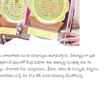
సం బాలబాలికల నుంచి దరఖాస్తులు ఆహ్వానిస్తోంది. దేశవ్యాప్తంగా ప్రతి
ోత్సహించే క్రమంలో కేంద్ర మహిళా శిశు అభివృద్ధి మంత్రిత్వ శాఖ ఈ
ర్యం, సామాజిక సేవ, పర్యావరణం, క్రీడలు, కళలు & సంస్కృతి, విజ్ఞానం,
ాలబాలికలు వచ్చే నెల 31వ తేదీ వరకు దరఖాస్తు చేసుకోవచ్చు.