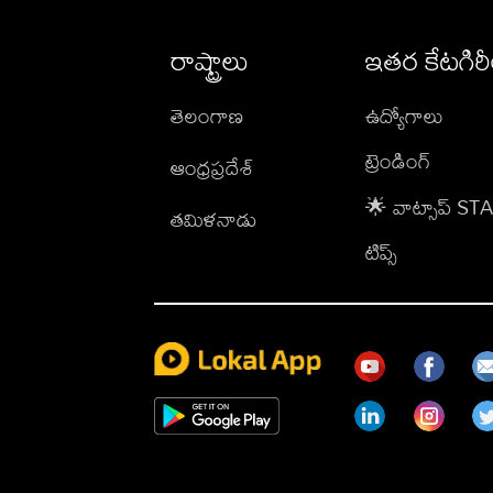
రాష్ట్రాలు
ఇతర కేటగిర
తెలంగాణ
ఉద్యోగాలు
ట్రెండింగ్
ఆంధ్రప్రదేశ్
🌟 వాట్సాప్ S
తమిళనాడు
టిప్స్