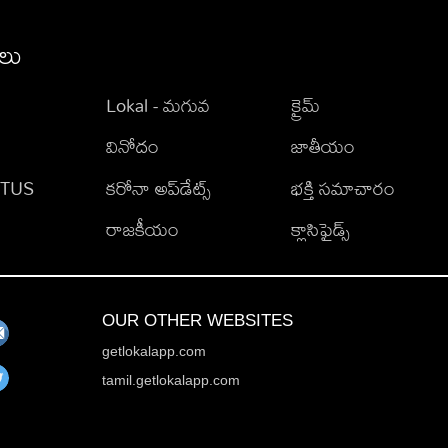
ీలు
Lokal - మగువ
క్రైమ్
వినోదం
జాతీయం
TATUS
కరోనా అప్‌డేట్స్
భక్తి సమాచారం
రాజకీయం
క్లాసిఫైడ్స్
OUR OTHER WEBSITES
getlokalapp.com
tamil.getlokalapp.com