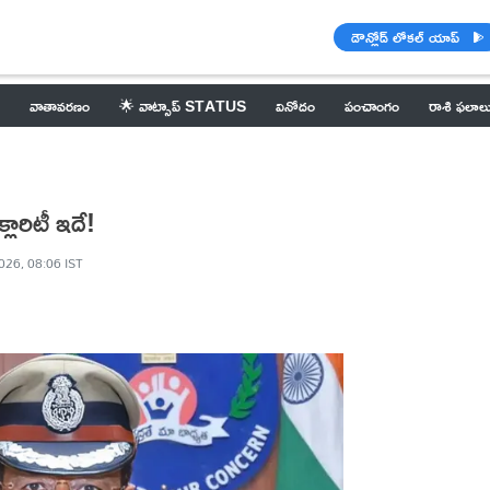
డౌన్లోడ్ లోకల్ యాప్
వాతావరణం
🌟 వాట్సాప్ STATUS
వినోదం
పంచాంగం
రాశి ఫలాల
్లారిటీ ఇదే!
026, 08:06 IST