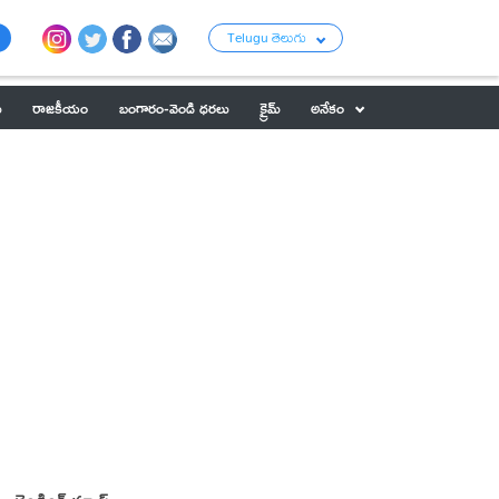
Telugu తెలుగు
ు
రాజకీయం
బంగారం-వెండి ధరలు
క్రైమ్
అనేకం