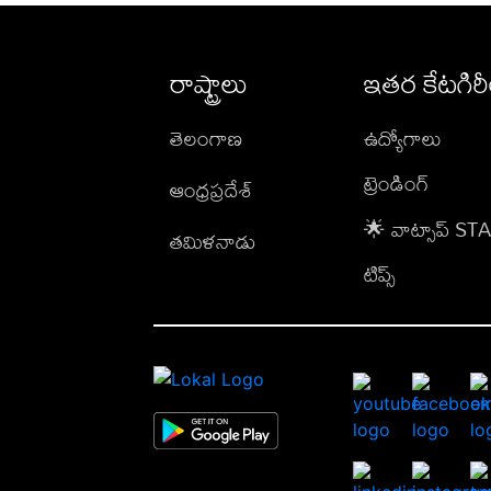
రాష్ట్రాలు
ఇతర కేటగిర
తెలంగాణ
ఉద్యోగాలు
ట్రెండింగ్
ఆంధ్రప్రదేశ్
🌟 వాట్సాప్ S
తమిళనాడు
టిప్స్