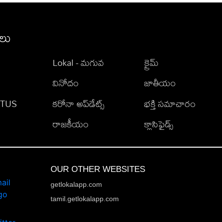
ీలు
Lokal - మగువ
క్రైమ్
వినోదం
జాతీయం
TATUS
కరోనా అప్‌డేట్స్
భక్తి సమాచారం
రాజకీయం
క్లాసిఫైడ్స్
OUR OTHER WEBSITES
getlokalapp.com
tamil.getlokalapp.com