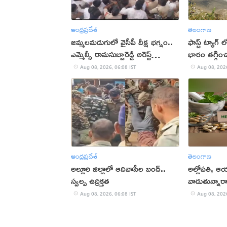
ఆంధ్రప్రదేశ్
తెలంగాణ
జమ్మలమడుగులో వైసీపీ దీక్ష భగ్నం..
ఫాస్ట్ ట్యాగ్ 
ఎమ్మెల్సీ రామసుబ్బారెడ్డి అరెస్ట్
భారం తగ్గిం
(వీడియో)
Aug 08, 2026, 06:08 IST
Aug 08, 2026
ఆంధ్రప్రదేశ్
తెలంగాణ
అల్లూరి జిల్లాలో ఆదివాసీల బంద్..
అల్లోపతి, ఆ
స్వల్ప ఉద్రిక్తత
వాడుతున్నారా
Aug 08, 2026, 06:08 IST
Aug 08, 2026