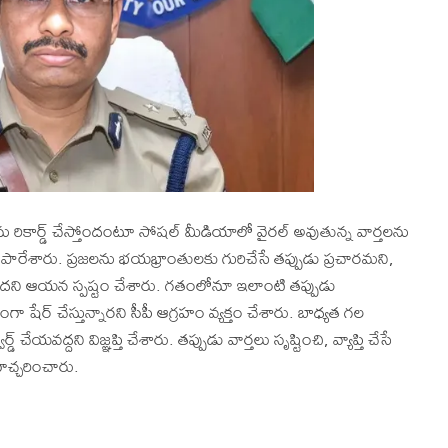
ేజ్‌లను రికార్డ్ చేస్తోందంటూ సోషల్ మీడియాలో వైరల్ అవుతున్న వార్తలను
్టిపారేశారు. ప్రజలను భయభ్రాంతులకు గురిచేసే తప్పుడు ప్రచారమని,
నిజం లేదని ఆయన స్పష్టం చేశారు. గతంలోనూ ఇలాంటి తప్పుడు
ా షేర్ చేస్తున్నారని సీపీ ఆగ్రహం వ్యక్తం చేశారు. బాధ్యత గల
చేయవద్దని విజ్ఞప్తి చేశారు. తప్పుడు వార్తలు సృష్టించి, వ్యాప్తి చేసే
హెచ్చరించారు.