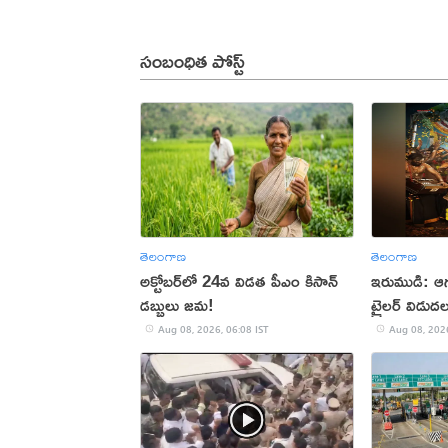
సంబంధిత పోస్ట్
తెలంగాణ
తెలంగాణ
అక్టోబర్‌లో 24వ విడత పీఎం కిసాన్
ఇరుముడి: ఆగస
డబ్బులు జమ!
ట్రైలర్ విడుద
Aug 08, 2026, 06:08 IST
Aug 08, 2026