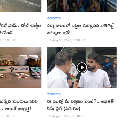
తెలంగాణ
లోకల్ పాస్.. టోల్ ఛార్జీల
వర్షాకాలంలో బట్టల దుర్వాసన పోగొట్టే
చుకోండి!
చిట్కాలు ఇవే!
, 06:08 IST
Aug 08, 2026, 06:08 IST
తెలంగాణ
యుర్వేద మందులు కలిపి
నా ఇంట్లో మీ పెత్తనం ఏంటి?.. అభిజిత్‌
.. అయితే జాగ్రత్త!
దీప్కే ఫైర్‌ (వీడియో)
, 05:08 IST
Aug 08, 2026, 05:08 IST