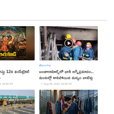
తెలంగాణ
్టు 12న థియేట్రికల్
బంజారాహిల్స్‌లో భారీ అగ్నిప్రమాదం..
ల
మంటల్లో కాలిపోయిన మద్యం బాటిళ్లు
, 06:08 IST
Aug 08, 2026, 06:08 IST