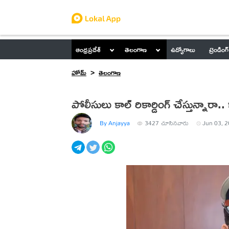
ఆంధ్రప్రదేశ్
తెలంగాణ
ఉద్యోగాలు
ట్రెండింగ్
హోమ్
తెలంగాణ
పోలీసులు కాల్ రికార్డింగ్ చేస్తున్నారా.. క
By Anjayya
3427
చూసినవారు
Jun 03, 2