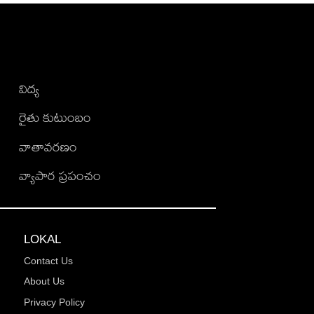
విద్య
రైతు కుటుంబం
వాతావరణం
వ్యాపార ప్రపంచం
LOKAL
Contact Us
About Us
Privacy Policy