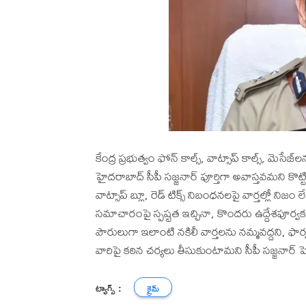
కేంద్ర ప్రభుత్వం ఫోన్ కాల్స్, వాట్సాప్ కాల్స్, మెస
హైదరాబాద్ సీపీ సజ్జనార్ పూర్తిగా అవాస్తవమని కొట
వాట్సాప్ బ్లూ, రెడ్ టిక్స్ నిబంధనలపై వార్తల్లో 
సమాచారంపై స్పష్టత ఇచ్చినా, కొందరు ఉద్దేశపూర్వకంగ
పౌరులుగా ఇలాంటి నకిలీ వార్తలను నమ్మవద్దని, ఫార్వర్డ్ 
వారిపై కఠిన చర్యలు తీసుకుంటామని సీపీ సజ్జనార్ 
ట్యాగ్స్ :
క్రైమ్