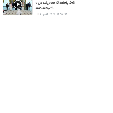
రక్షణ ఒప్పందం చేసుకున్న పాక్‌-
సౌదీ-తుర్కియే
Aug 07, 2026, 12:08 IST