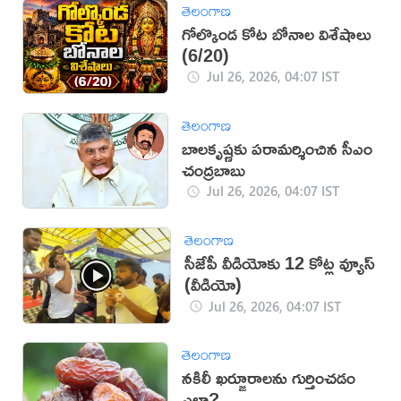
తెలంగాణ
గోల్కొండ కోట బోనాల విశేషాలు
(6/20)
Jul 26, 2026, 04:07 IST
తెలంగాణ
బాలకృష్ణకు పరామర్శించిన సీఎం
చంద్రబాబు
Jul 26, 2026, 04:07 IST
తెలంగాణ
సీజేపీ వీడియోకు 12 కోట్ల వ్యూస్
(వీడియో)
Jul 26, 2026, 04:07 IST
తెలంగాణ
నకిలీ ఖర్జూరాలను గుర్తించడం
ఎలా?