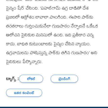
సైన్యం షేర్ చేసింది. ‘పహల్‌గామ్ ఉగ్ర దాడితో దేశ
ప్రజలలో ఆక్రోశం లావాలా పొంగింది. ఈసారి పాక్‌కు
తరతరాలు గుర్తించుకునేలా గుణపాఠం నేర్పాలనే ఒకేఒక
ఆలోచన సైనికుల మనసులో ఉంది. ఇది ప్రతీకార చర్య
కాదు. బాధిత కుటుంబాలకు సైన్యం చేసిన న్యాయం.
ఉగ్రవాదులను పోషిస్తున్న పాక్‌కు తగిన గుణపాఠం’ అని
సైనికులు పేర్కొన్నారు.
ట్యాగ్స్ :
లోకల్
ట్రెండింగ్
ఇతర కంటెంట్