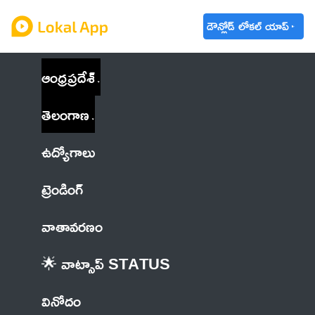
డౌన్లోడ్ లోకల్ యాప్
ఆంధ్రప్రదేశ్
తెలంగాణ
ఉద్యోగాలు
ట్రెండింగ్
వాతావరణం
🌟 వాట్సాప్ STATUS
వినోదం