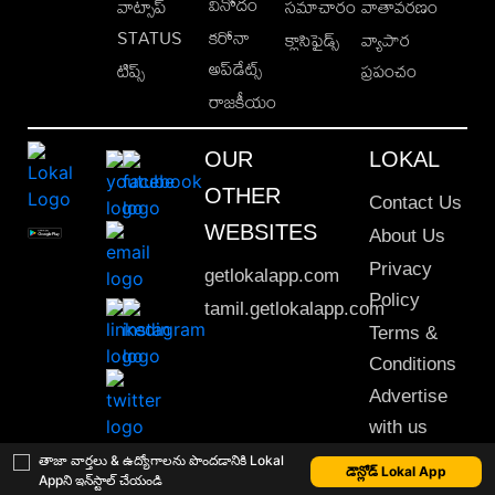
వినోదం
వాట్సాప్
సమాచారం
వాతావరణం
STATUS
కరోనా
క్లాసిఫైడ్స్
వ్యాపార
అప్‌డేట్స్
టిప్స్
ప్రపంచం
రాజకీయం
OUR
LOKAL
OTHER
Contact Us
WEBSITES
About Us
Privacy
getlokalapp.com
Policy
tamil.getlokalapp.com
Terms &
Conditions
Advertise
with us
Sitemap
తాజా వార్తలు & ఉద్యోగాలను పొందడానికి Lokal
డౌన్లోడ్ Lokal App
Appని ఇన్‌స్టాల్ చేయండి
This material may not be published, transmitted, rewritten or redistributed. © 2020 Lokal App. All rights reserved.