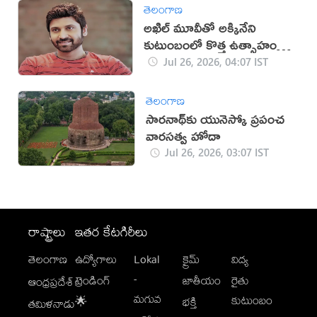
తెలంగాణ
అఖిల్ మూవీతో అక్కినేని
కుటుంబంలో కొత్త ఉత్సాహం:
సుమంత్
Jul 26, 2026, 04:07 IST
తెలంగాణ
సారనాథ్‌కు యునెస్కో ప్రపంచ
వారసత్వ హోదా
Jul 26, 2026, 03:07 IST
రాష్ట్రాలు
ఇతర కేటగిరీలు
తెలంగాణ
ఉద్యోగాలు
Lokal
క్రైమ్
విద్య
-
ట్రెండింగ్
జాతీయం
రైతు
ఆంధ్రప్రదేశ్
మగువ
కుటుంబం
🌟
భక్తి
తమిళనాడు