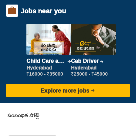
Jobs near you
Child Care and
Cab Driver
Patient care
Hyderabad
Hyderabad
₹16000 - ₹35000
₹25000 - ₹45000
Explore more jobs
సంబంధిత పోస్ట్