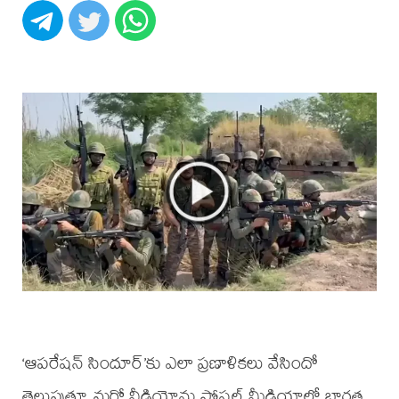
‘ఆపరేషన్ సిందూర్‌’కు ఎలా ప్రణాళికలు వేసిందో
తెలుపుతూ మరో వీడియోను సోషల్‌ మీడియాలో భారత