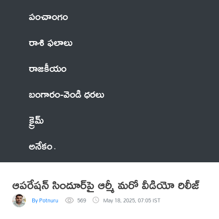
పంచాంగం
రాశి ఫలాలు
రాజకీయం
బంగారం-వెండి ధరలు
క్రైమ్
అనేకం
ఆపరేషన్‌ సిందూర్‌పై ఆర్మీ మరో వీడియో రిలీజ్
By Potnuru
569
May 18, 2025, 07:05 IST