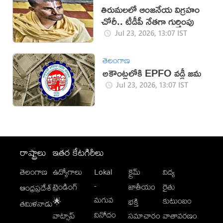
తిరుమలలో ఆంజనేయ విగ్రహం
చోరీ.. టీడీపీ నేతగా గుర్తింపు
Jul 23, 2026, 13:07 IST
తెలంగాణ
అకౌంట్లలోకి EPFO వడ్డీ జమ
Jul 23, 2026, 13:07 IST
రాష్ట్రాలు
ఇతర కేటగిరీలు
తెలంగాణ
ఉద్యోగాలు
Lokal
క్రైమ్
విద్య
-
ట్రెండింగ్
జాతీయం
రైతు
ఆంధ్రప్రదేశ్
మగువ
కుటుంబం
🌟
భక్తి
తమిళనాడు
వినోదం
వాట్సాప్
సమాచారం
వాతావరణం