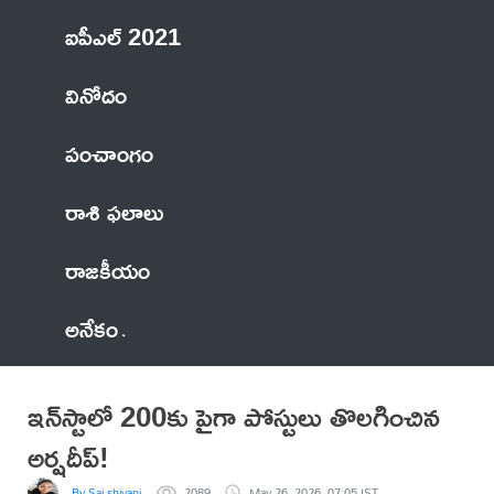
ఐపీఎల్ 2021
వినోదం
పంచాంగం
రాశి ఫలాలు
రాజకీయం
అనేకం
ఇన్‌స్టాలో 200కు పైగా పోస్టులు తొలగించిన
అర్ష‌దీప్!
By Sai shivani
2089
May 26, 2026, 07:05 IST