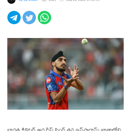
భారత క్రికెటర్ అర్ష‌దీప్ సింగ్ తన ఇన్‌స్టాగ్రామ్ ఖాతాలోని