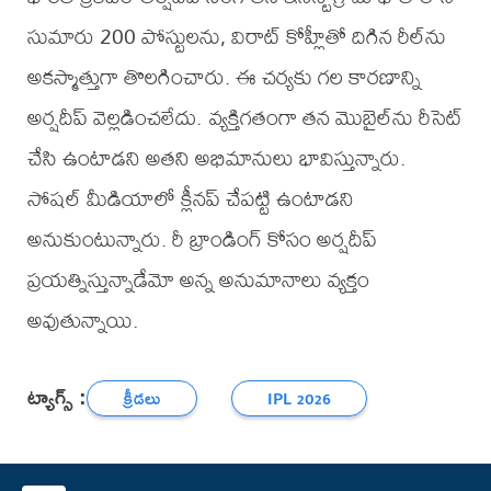
సుమారు 200 పోస్టులను, విరాట్ కోహ్లీతో దిగిన రీల్‌ను
అకస్మాత్తుగా తొలగించారు. ఈ చర్యకు గల కారణాన్ని
అర్ష‌దీప్ వెల్లడించలేదు. వ్య‌క్తిగ‌తంగా త‌న మొబైల్‌ను రీసెట్
చేసి ఉంటాడ‌ని అత‌ని అభిమానులు భావిస్తున్నారు.
సోష‌ల్ మీడియాలో క్లీనప్ చేప‌ట్టి ఉంటాడ‌ని
అనుకుంటున్నారు. రీ బ్రాండింగ్ కోసం అర్ష‌దీప్
ప్ర‌య‌త్నిస్తున్నాడేమో అన్న అనుమానాలు వ్య‌క్తం
అవుతున్నాయి.
ట్యాగ్స్ :
క్రీడలు
IPL 2026