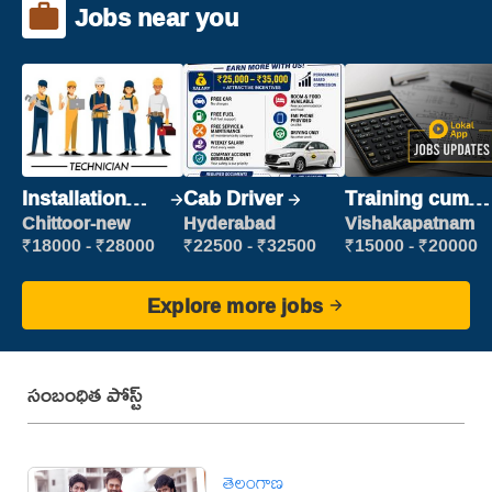
Jobs near you
Installation
Cab Driver
Training cum
Engineer/
Placement
Chittoor-new
Hyderabad
Vishakapatnam
Helper
₹18000 - ₹28000
₹22500 - ₹32500
₹15000 - ₹20000
Explore more jobs
సంబంధిత పోస్ట్
తెలంగాణ