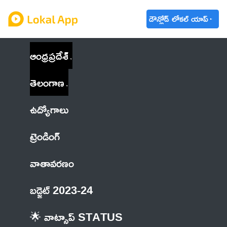
డౌన్లోడ్ లోకల్ యాప్
ఆంధ్రప్రదేశ్
తెలంగాణ
ఉద్యోగాలు
ట్రెండింగ్
వాతావరణం
బడ్జెట్ 2023-24
🌟 వాట్సాప్ STATUS