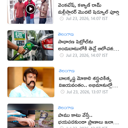
వెంకటేష్, కళ్యాణ్ రామ్
మల్టీస్టారర్ మొదటి షెడ్యూల్ పూర్తి
Jul 23, 2026, 14:07 IST
తెలంగాణ
సాధారణ పెట్రోల్‌ను
అందుబాటులోకి తెచ్చే ఆలోచన
లేదు: కేంద్రం
Jul 23, 2026, 14:07 IST
తెలంగాణ
బాలకృష్ణ మోకాలి శస్త్రచికిత్స
విజయవంతం.. అభిమానుల్లో
ఆనందం
Jul 23, 2026, 13:07 IST
తెలంగాణ
పాము కాటు వేస్తే..
భయపడకుండా ప్రాణాలు ఇలా