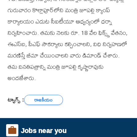
గురువారం కొల్లాపూర్‌లోని మంత్రి జూపల్లి క్యాంప్
కార్యాలయం ఎదుట సీఐటీయూ ఆధ్వర్యంలో ధర్నా
నిర్వహించారు. తమకు నెలకు రూ. 18 వేల ఫిక్స్డ్ వేతనం,
ఈఎస్‌ఐ, పీఎఫ్ సౌకర్యాలు కల్పించాలని, విధి నిర్వహణలో
మరణిస్తే బీమా చేయించాలని వారు డిమాండ్ చేశారు.
తమ వినతిపత్రాన్ని మంత్రి జూపల్లి కృష్ణారావుకు
అందజేశారు.
ట్యాగ్స్ :
రాజకీయం
Jobs near you