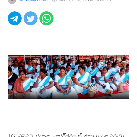
TG: వనపర్తి, గద్వాల, నాగర్‌కర్నూల్ జిల్లాల ఆశా వర్కర్లు