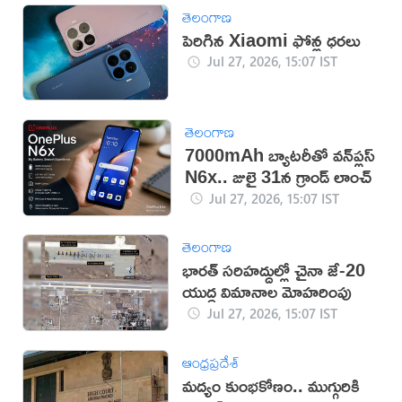
తెలంగాణ
పెరిగిన Xiaomi ఫోన్ల ధరలు
Jul 27, 2026, 15:07 IST
తెలంగాణ
7000mAh బ్యాటరీతో వన్‌ప్లస్
N6x.. జులై 31న గ్రాండ్ లాంచ్
Jul 27, 2026, 15:07 IST
తెలంగాణ
భారత్ సరిహద్దుల్లో చైనా జే-20
యుద్ధ విమానాల మోహరింపు
Jul 27, 2026, 15:07 IST
ఆంధ్రప్రదేశ్
మద్యం కుంభకోణం.. ముగ్గురికి