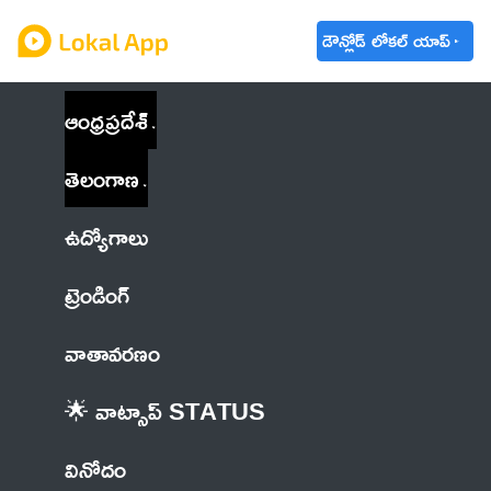
డౌన్లోడ్ లోకల్ యాప్
ఆంధ్రప్రదేశ్
తెలంగాణ
ఉద్యోగాలు
ట్రెండింగ్
వాతావరణం
🌟 వాట్సాప్ STATUS
వినోదం