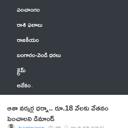
పంచాంగం
రాశి ఫలాలు
రాజకీయం
బంగారం-వెండి ధరలు
క్రైమ్
అనేకం
ఆశా వర్కర్ల ధర్నా.. రూ.18 వేలకు వేతనం
పెంచాలని డిమాండ్
By Gaddala VenkateswaraRao
589
May 29, 2026, 04:05 IST