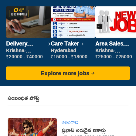
Delivery
Care Taker
Area Sales
Executive
Manager (Field
Krishna-
Hyderabad
Krishna-
vijayawada
vijayawada
Sales)
₹20000 - ₹40000
₹15000 - ₹18000
₹25000 - ₹25000
Explore more jobs
సంబంధిత పోస్ట్
తెలంగాణ
ప్రభాస్ అరుదైన రికార్డు