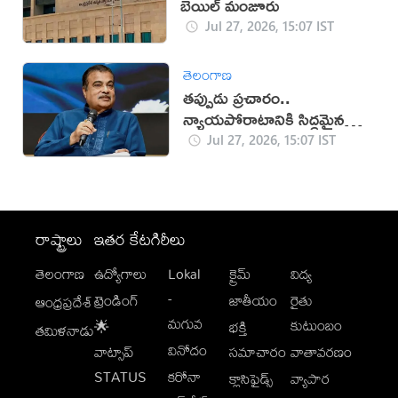
బెయిల్ మంజూరు
Jul 27, 2026, 15:07 IST
తెలంగాణ
తప్పుడు ప్రచారం..
న్యాయపోరాటానికి సిద్ధమైన
గడ్కరీ!
Jul 27, 2026, 15:07 IST
రాష్ట్రాలు
ఇతర కేటగిరీలు
తెలంగాణ
ఉద్యోగాలు
Lokal
క్రైమ్
విద్య
-
ట్రెండింగ్
జాతీయం
రైతు
ఆంధ్రప్రదేశ్
మగువ
కుటుంబం
🌟
భక్తి
తమిళనాడు
వినోదం
వాట్సాప్
సమాచారం
వాతావరణం
STATUS
కరోనా
క్లాసిఫైడ్స్
వ్యాపార