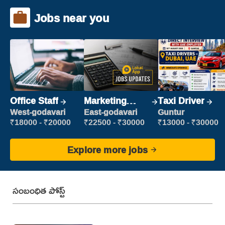
Jobs near you
Office Staff
Marketing
Taxi Driver
Executive
West-godavari
East-godavari
Guntur
₹18000 - ₹20000
₹22500 - ₹30000
₹13000 - ₹30000
Explore more jobs
సంబంధిత పోస్ట్