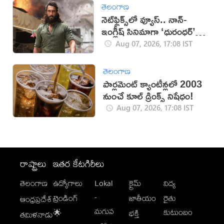
తెలంగాణ
నెట్‌ఫ్లిక్స్‌లో వ్యూస్.. నాన్-
ఇంగ్లీష్ సినిమాగా ‘ధురంధర్’
రికార్డు
Aug 07, 2026, 17:08 IST
తెలంగాణ
పార్లమెంట్ క్యాంటీన్లలో 2003
నుంచే కూల్ డ్రింక్స్ నిషేధం!
Aug 07, 2026, 17:08 IST
రాష్ట్రాలు
ఇతర కేటగిరీలు
తెలంగాణ
ఉద్యోగాలు
Lokal
క్రైమ్
విద్య
-
ట్రెండింగ్
జాతీయం
రైతు
ఆంధ్రప్రదేశ్
మగువ
కుటుంబం
🌟
భక్తి
తమిళనాడు