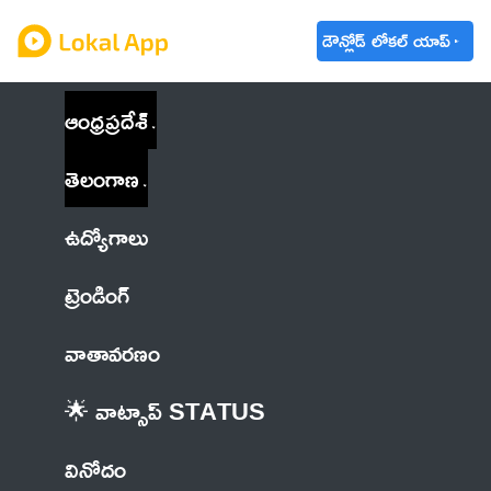
డౌన్లోడ్ లోకల్ యాప్
ఆంధ్రప్రదేశ్
తెలంగాణ
ఉద్యోగాలు
ట్రెండింగ్
వాతావరణం
🌟 వాట్సాప్ STATUS
వినోదం