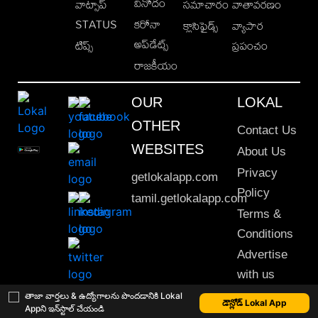
వినోదం
వాట్సాప్
సమాచారం
వాతావరణం
STATUS
కరోనా
క్లాసిఫైడ్స్
వ్యాపార
అప్‌డేట్స్
టిప్స్
ప్రపంచం
రాజకీయం
OUR
LOKAL
OTHER
Contact Us
WEBSITES
About Us
Privacy
getlokalapp.com
Policy
tamil.getlokalapp.com
Terms &
Conditions
Advertise
with us
Sitemap
తాజా వార్తలు & ఉద్యోగాలను పొందడానికి Lokal
డౌన్లోడ్ Lokal App
Appని ఇన్‌స్టాల్ చేయండి
This material may not be published, transmitted, rewritten or redistributed. © 2020 Lokal App. All rights reserved.