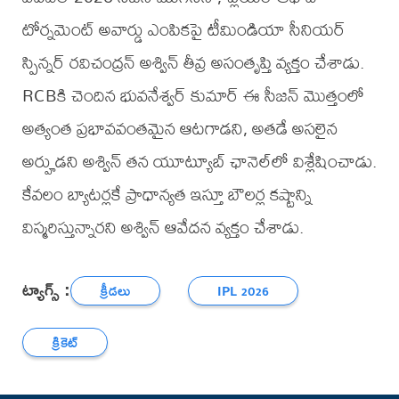
టోర్నమెంట్ అవార్డు ఎంపికపై టీమిండియా సీనియర్
స్పిన్నర్ రవిచంద్రన్ అశ్విన్ తీవ్ర అసంతృప్తి వ్యక్తం చేశాడు.
RCBకి చెందిన భువనేశ్వర్ కుమార్ ఈ సీజన్ మొత్తంలో
అత్యంత ప్రభావవంతమైన ఆటగాడని, అతడే అసలైన
అర్హుడని అశ్విన్ తన యూట్యూబ్ ఛానెల్‌లో విశ్లేషించాడు.
కేవలం బ్యాటర్లకే ప్రాధాన్యత ఇస్తూ బౌలర్ల కష్టాన్ని
విస్మరిస్తున్నారని అశ్విన్ ఆవేదన వ్యక్తం చేశాడు.
ట్యాగ్స్ :
క్రీడలు
IPL 2026
క్రికెట్