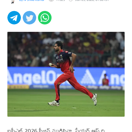
ఐపీఎల్ 2026 సీజన్ ముగిసినా, ప్లేయర్ ఆఫ్ ది