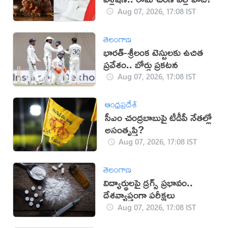
Aug 07, 2026, 17:08 IST
తెలంగాణ
భారత్-శ్రీలంక టెస్టులకు ఉచిత
ప్రవేశం.. బోర్డు ప్రకటన
Aug 07, 2026, 17:08 IST
ఆంధ్రప్రదేశ్
సీఎం చంద్రబాబుపై టీడీపీ నేతల్లో
అసంతృప్తి?
Aug 07, 2026, 17:08 IST
తెలంగాణ
విద్యార్థులపై డ్రగ్స్ ప్రభావం..
దేశవ్యాప్తంగా పరీక్షలు
Aug 07, 2026, 17:08 IST