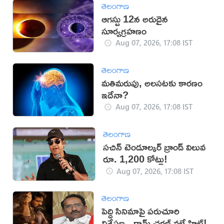
తెలంగాణ
ఆగస్టు 12న అరుదైన
సూర్యగ్రహణం
Aug 07, 2026, 17:08 IST
తెలంగాణ
మతిమరుపు, అలసటకు కారణం
ఇదేనా?
Aug 07, 2026, 17:08 IST
తెలంగాణ
సచిన్ టెండూల్కర్ బ్రాండ్ విలువ
రూ. 1,200 కోట్లు!
Aug 07, 2026, 17:08 IST
తెలంగాణ
పెద్ది సినిమాపై పరుచూరి
విశ్లేషణ.. రామ్ చరణ్ వల్లే హిట్!