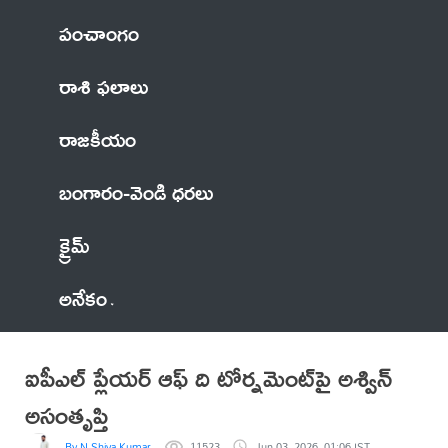
పంచాంగం
రాశి ఫలాలు
రాజకీయం
బంగారం-వెండి ధరలు
క్రైమ్
అనేకం
ఐపీఎల్ ప్లేయర్ ఆఫ్ ది టోర్నమెంట్‍పై అశ్విన్
అసంతృప్తి
By N Shiva Kumar
11523
Jun 03, 2026, 01:06 IST