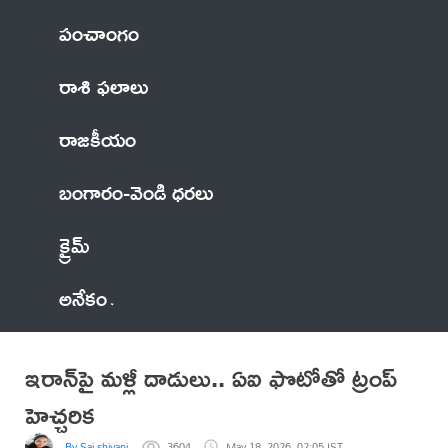
పంచాంగం
రాశి ఫలాలు
రాజకీయం
బంగారం-వెండి ధరలు
క్రైమ్
అనేకం
ఇరాన్‌పై మళ్లీ దాడులు.. ఏఐ ఫొటోతో ట్రంప్
హెచ్చరిక
By Sai shivani
3604
May 18, 2026, 02:05 IST