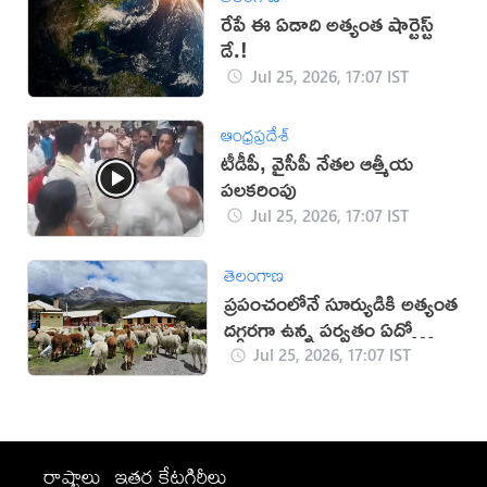
రేపే ఈ ఏడాది అత్యంత షార్టెస్ట్
డే.!
Jul 25, 2026, 17:07 IST
ఆంధ్రప్రదేశ్
టీడీపీ, వైసీపీ నేతల ఆత్మీయ
పలకరింపు
Jul 25, 2026, 17:07 IST
తెలంగాణ
ప్రపంచంలోనే సూర్యుడికి అత్యంత
దగ్గరగా ఉన్న పర్వతం ఏదో
తెలుసా?
Jul 25, 2026, 17:07 IST
రాష్ట్రాలు
ఇతర కేటగిరీలు