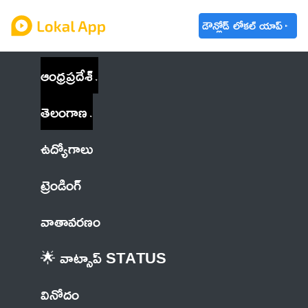
డౌన్లోడ్ లోకల్ యాప్
ఆంధ్రప్రదేశ్
తెలంగాణ
ఉద్యోగాలు
ట్రెండింగ్
వాతావరణం
🌟 వాట్సాప్ STATUS
వినోదం