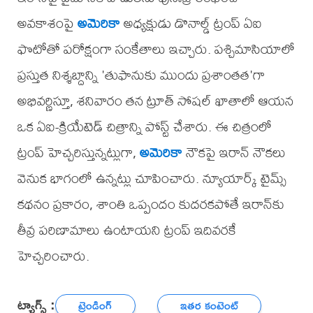
అవకాశంపై
అమెరికా
అధ్యక్షుడు డొనాల్డ్ ట్రంప్ ఏఐ
ఫొటోతో పరోక్షంగా సంకేతాలు ఇచ్చారు. పశ్చిమాసియాలో
ప్రస్తుత నిశ్శబ్దాన్ని 'తుఫానుకు ముందు ప్రశాంతత'గా
అభివర్ణిస్తూ, శనివారం తన ట్రూత్ సోషల్ ఖాతాలో ఆయన
ఒక ఏఐ-క్రియేటెడ్ చిత్రాన్ని పోస్ట్ చేశారు. ఈ చిత్రంలో
ట్రంప్ హెచ్చరిస్తున్నట్లుగా,
అమెరికా
నౌకపై ఇరాన్ నౌకలు
వెనుక భాగంలో ఉన్నట్లు చూపించారు. న్యూయార్క్ టైమ్స్
కథనం ప్రకారం, శాంతి ఒప్పందం కుదరకపోతే ఇరాన్‌కు
తీవ్ర పరిణామాలు ఉంటాయని ట్రంప్ ఇదివరకే
హెచ్చరించారు.
ట్యాగ్స్ :
ట్రెండింగ్
ఇతర కంటెంట్