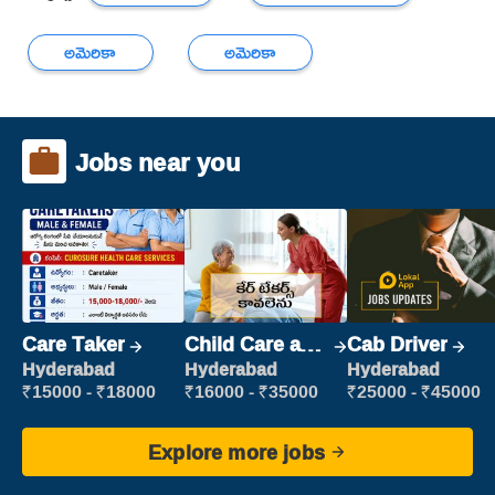
అమెరికా
అమెరికా
Jobs near you
Care Taker
Child Care and
Cab Driver
Patient care
Hyderabad
Hyderabad
Hyderabad
₹15000 - ₹18000
₹16000 - ₹35000
₹25000 - ₹45000
Explore more jobs