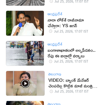
Jul 25, 2026, 17:07 IST
ఆంధ్రప్రదేశ్
నారా లోకేశ్ రాజీనామా
చేస్తారా: YS జగన్
Jul 25, 2026, 17:07 IST
ఆంధ్రప్రదేశ్
బంగాళాఖాతంలో అల్పపీడనం..
రేపు ఈ జిల్లాల్లో వర్షాలు
Jul 25, 2026, 17:07 IST
తెలంగాణ
VIDEO: బ్యాంక్ మేనేజర్
చెంపదెబ్బ కొట్టిన మాజీ మంత్రి
కూతురు
Jul 25, 2026, 17:07 IST
తెలంగాణ