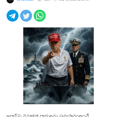
ఇరాన్‌పై వైమానిక దాడులను పునఃప్రారంభించే