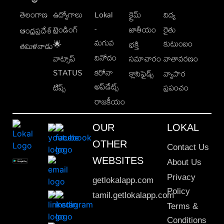
తెలంగాణ
ఉద్యోగాలు
Lokal
క్రైమ్
విద్య
-
ట్రెండింగ్
జాతీయం
రైతు
ఆంధ్రప్రదేశ్
మగువ
కుటుంబం
🌟
భక్తి
తమిళనాడు
వినోదం
వాట్సాప్
సమాచారం
వాతావరణం
STATUS
కరోనా
క్లాసిఫైడ్స్
వ్యాపార
అప్‌డేట్స్
టిప్స్
ప్రపంచం
రాజకీయం
OUR
LOKAL
OTHER
Contact Us
WEBSITES
About Us
Privacy
getlokalapp.com
Policy
tamil.getlokalapp.com
Terms &
Conditions