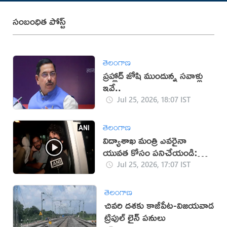
సంబంధిత పోస్ట్
తెలంగాణ
ప్రహ్లాద్ జోషి ముందున్న సవాళ్లు
ఇవే..
Jul 25, 2026, 18:07 IST
తెలంగాణ
విద్యాశాఖ మంత్రి ఎవరైనా
యువత కోసం పనిచేయండి:
సీజేపీ
Jul 25, 2026, 17:07 IST
తెలంగాణ
చివరి దశకు కాజీపేట-విజయవాడ
ట్రిపుల్ లైన్ పనులు