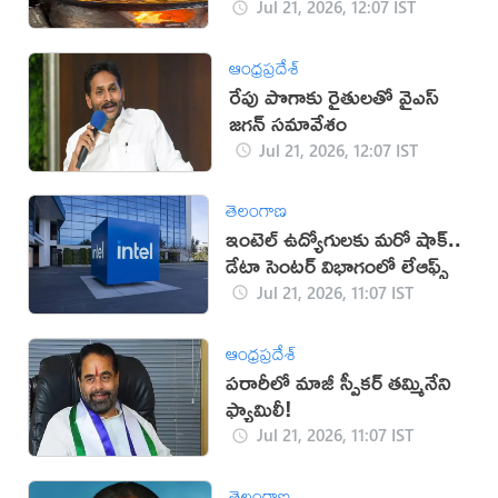
పకోడీలు!
Jul 21, 2026, 12:07 IST
ఆంధ్రప్రదేశ్
రేపు పొగాకు రైతులతో వైఎస్‌
జగన్‌ సమావేశం
Jul 21, 2026, 12:07 IST
తెలంగాణ
ఇంటెల్ ఉద్యోగులకు మరో షాక్..
డేటా సెంటర్ విభాగంలో లేఆఫ్స్
Jul 21, 2026, 11:07 IST
ఆంధ్రప్రదేశ్
పరారీలో మాజీ స్పీకర్ తమ్మినేని
ఫ్యామిలీ!
Jul 21, 2026, 11:07 IST
తెలంగాణ