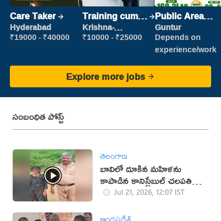
Care Taker
Training cum
Public Area
Placement
Cleaner
Hyderabad
Krishna-
Guntur
vijayawada
₹19000 - ₹40000
₹10000 - ₹25000
Depends on
experience/work
Explore more jobs
సంబంధిత పోస్ట్
తెలంగాణ
బావిలో దూకిన మహిళను
కాపాడిన కానిస్టేబుల్ చలపతి
(వీడియో)
Jul 21, 2026, 12:07 IST
ఆంధ్రప్రదేశ్