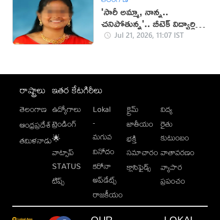
'సారీ అమ్మా, నాన్న..
చనిపోతున్న'.. బీటెక్ విద్యార్థిని
ఆత్మహత్య
Jul 21, 2026, 11:07 IST
రాష్ట్రాలు
ఇతర కేటగిరీలు
తెలంగాణ
ఉద్యోగాలు
Lokal
క్రైమ్
విద్య
-
ట్రెండింగ్
జాతీయం
రైతు
ఆంధ్రప్రదేశ్
మగువ
కుటుంబం
🌟
భక్తి
తమిళనాడు
వినోదం
వాట్సాప్
సమాచారం
వాతావరణం
STATUS
కరోనా
క్లాసిఫైడ్స్
వ్యాపార
అప్‌డేట్స్
టిప్స్
ప్రపంచం
రాజకీయం