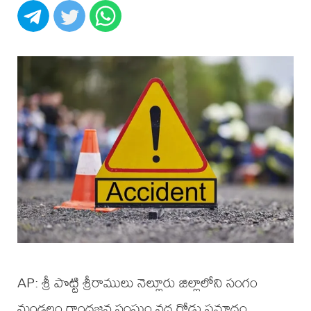
AP: శ్రీ పొట్టి శ్రీరాములు నెల్లూరు జిల్లాలోని సంగం
మండలం గాంధజన సంఘం వద్ద రోడ్డు ప్రమాదం