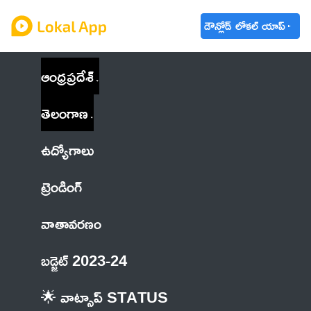
డౌన్లోడ్ లోకల్ యాప్
ఆంధ్రప్రదేశ్
తెలంగాణ
ఉద్యోగాలు
ట్రెండింగ్
వాతావరణం
బడ్జెట్ 2023-24
🌟 వాట్సాప్ STATUS