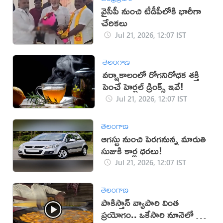
వైసీపీ నుంచి టీడీపీలోకి భారీగా
చేరికలు
Jul 21, 2026, 12:07 IST
తెలంగాణ
వర్షాకాలంలో రోగనిరోధక శక్తి
పెంచే హెర్బల్ డ్రింక్స్ ఇవే!
Jul 21, 2026, 12:07 IST
తెలంగాణ
ఆగస్టు నుంచి పెరగనున్న మారుతి
సుజుకి కార్ల ధరలు!
Jul 21, 2026, 12:07 IST
తెలంగాణ
పాకిస్తాన్ వ్యాపారి వింత
ప్రయోగం.. ఒకేసారి నూనెలో టీ,