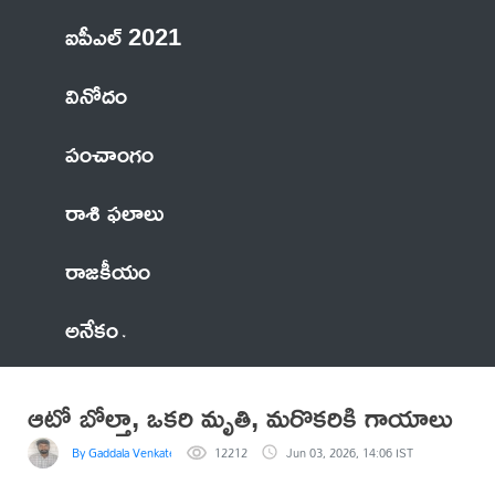
ఐపీఎల్ 2021
వినోదం
పంచాంగం
రాశి ఫలాలు
రాజకీయం
అనేకం
ఆటో బోల్తా, ఒకరి మృతి, మరొకరికి గాయాలు
By Gaddala VenkateswaraRao
12212
Jun 03, 2026, 14:06 IST