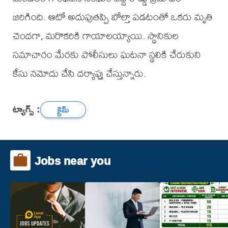
జరిగింది. ఆటో అదుపుతప్పి బోల్తా పడటంతో ఒకరు మృతి
చెందగా, మరొకరికి గాయాలయ్యాయి. స్థానికుల
సమాచారం మేరకు పోలీసులు ఘటనా స్థలికి చేరుకుని
కేసు నమోదు చేసి దర్యాప్తు చేస్తున్నారు.
ట్యాగ్స్ :
క్రైమ్
Jobs near you