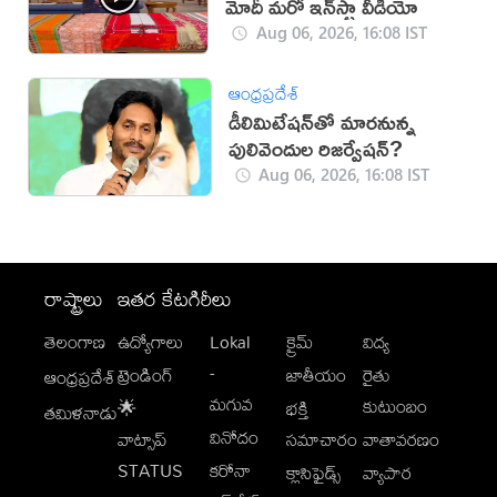
మోదీ మరో ఇన్‌స్టా వీడియో
Aug 06, 2026, 16:08 IST
ఆంధ్రప్రదేశ్
డీలిమిటేషన్‌తో మారనున్న
పులివెందుల రిజర్వేషన్?
Aug 06, 2026, 16:08 IST
రాష్ట్రాలు
ఇతర కేటగిరీలు
తెలంగాణ
ఉద్యోగాలు
Lokal
క్రైమ్
విద్య
-
ట్రెండింగ్
జాతీయం
రైతు
ఆంధ్రప్రదేశ్
మగువ
కుటుంబం
🌟
భక్తి
తమిళనాడు
వినోదం
వాట్సాప్
సమాచారం
వాతావరణం
STATUS
కరోనా
క్లాసిఫైడ్స్
వ్యాపార