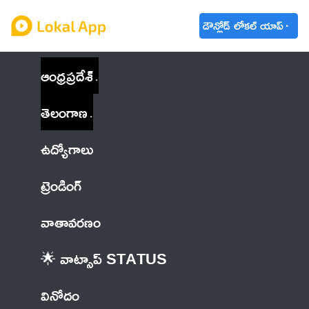
డౌన్లోడ్ లోకల్ యాప్
ఆంధ్రప్రదేశ్
తెలంగాణ
ఉద్యోగాలు
ట్రెండింగ్
వాతావరణం
🌟 వాట్సాప్ STATUS
వినోదం