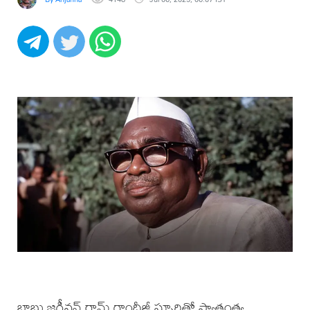
బాబు జగ్జీవన్ రామ్ గాంధీజీ స్ఫూర్తితో స్వాతంత్య్ర