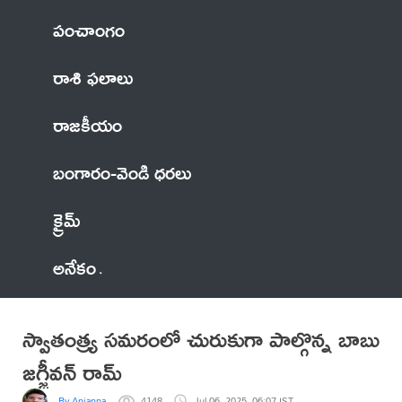
పంచాంగం
రాశి ఫలాలు
రాజకీయం
బంగారం-వెండి ధరలు
క్రైమ్
అనేకం
స్వాతంత్య్ర సమరంలో చురుకుగా పాల్గొన్న బాబు
జగ్జీవన్ రామ్
By Anjanna
4148
Jul 06, 2025, 06:07 IST