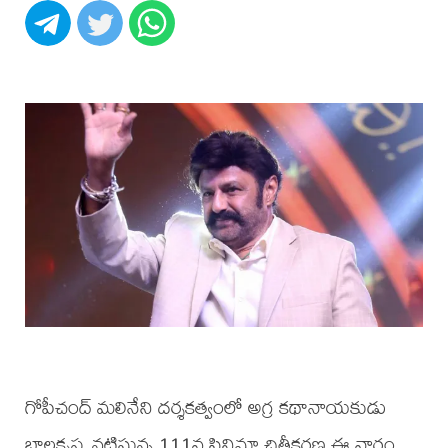
గోపీచంద్‌ మలినేని దర్శకత్వంలో అగ్ర కథానాయకుడు
బాలకృష్ణ నటిస్తున్న 111వ సినిమా చిత్రీకరణ ఈ వారం