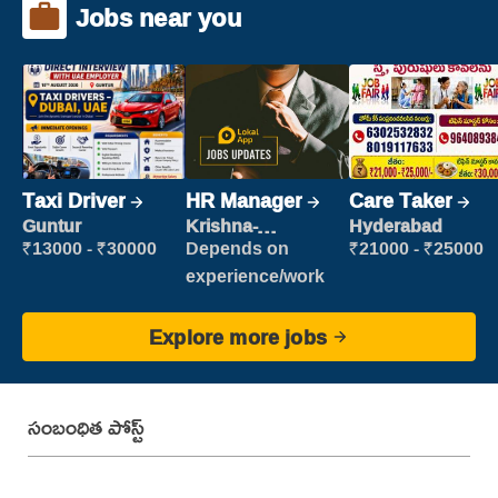
Jobs near you
Taxi Driver
HR Manager
Care Taker
Guntur
Krishna-
Hyderabad
vijayawada
₹13000 - ₹30000
Depends on
₹21000 - ₹25000
experience/work
Explore more jobs
సంబంధిత పోస్ట్