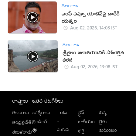
తెలంగాణ
ఎంపీ పప్పూ యాదవ్‌పై దాడికి
యత్నం
Aug 02, 2026, 14:08 IST
తెలంగాణ
శ్రీశైలం జలాశయానికి పోటెత్తిన
వరద
Aug 02, 2026, 13:08 IST
రాష్ట్రాలు
ఇతర కేటగిరీలు
తెలంగాణ
ఉద్యోగాలు
Lokal
క్రైమ్
విద్య
-
ట్రెండింగ్
జాతీయం
రైతు
ఆంధ్రప్రదేశ్
మగువ
కుటుంబం
🌟
భక్తి
తమిళనాడు