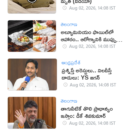
మృతి (వీడియో)
Aug 02, 2026, 14:08 IST
తెలంగాణ
అల్యూమినియం ఫాయిల్‌లో
ఆహారం.. ఆరోగ్యానికి ముప్పు
తప్పదా?
Aug 02, 2026, 14:08 IST
ఆంధ్రప్రదేశ్
ప్రశ్నిస్తే అరెస్టులు.. నిలదీస్తే
దాడులు: YS జగన్‌
Aug 02, 2026, 14:08 IST
తెలంగాణ
తాగునీటికే తొలి ప్రాధాన్యం
ఇస్తాం: డీకే శివకుమార్‌
Aug 02, 2026, 14:08 IST