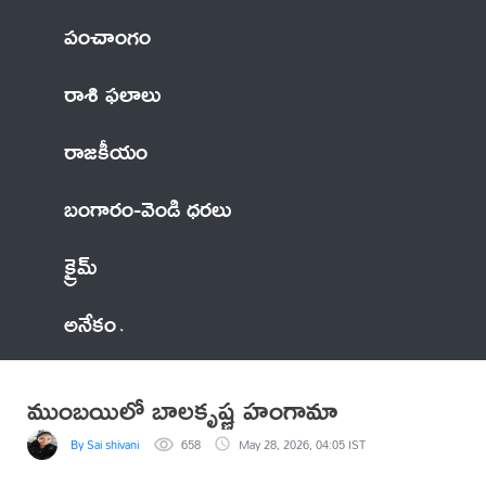
పంచాంగం
రాశి ఫలాలు
రాజకీయం
బంగారం-వెండి ధరలు
క్రైమ్
అనేకం
ముంబయిలో బాలకృష్ణ హంగామా
By Sai shivani
658
May 28, 2026, 04:05 IST