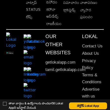
వినోదం
వాట్సాప్
సమాచారం
వాతావరణం
STATUS
కరోనా
క్లాసిఫైడ్స్
వ్యాపార
అప్‌డేట్స్
టిప్స్
ప్రపంచం
రాజకీయం
OUR
LOKAL
OTHER
Contact Us
WEBSITES
About Us
Privacy
getlokalapp.com
Policy
tamil.getlokalapp.com
Terms &
Conditions
Advertise
with us
Sitemap
తాజా వార్తలు & ఉద్యోగాలను పొందడానికి Lokal
డౌన్లోడ్ Lokal App
Appని ఇన్‌స్టాల్ చేయండి
This material may not be published, transmitted, rewritten or redistributed. © 2020 Lokal App. All rights reserved.