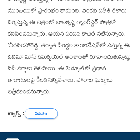
ముంబయిలో ప్రారంభం కానుంది. వెంకట సతీశ్‌ కిలారు
నిర్మిస్తున్న ఈ చిత్రంలో బాలకృష్ణ గ్యాంగ్‌స్టర్‌ పాత్రలో
కనిపించనున్నారు. ఆయన సరసన కాజల్‌ నటిస్తున్నారు.
'వీరసింహారెడ్డి' తర్వాత వీరిద్దరి కాంబినేషన్‌లో వస్తున్న ఈ
సినిమా మాస్‌ కమర్షియల్‌ అంశాలతో రూపొందుతున్నట్టు
సినీ వర్గాలు తెలిపాయి. ఈ షెడ్యూల్‌లో ప్రధాన
తారాగణంపై కీలక సన్నివేశాలు, పోరాట ఘట్టాలు
చిత్రీకరించనున్నారు.
ట్యాగ్స్ :
సినిమా