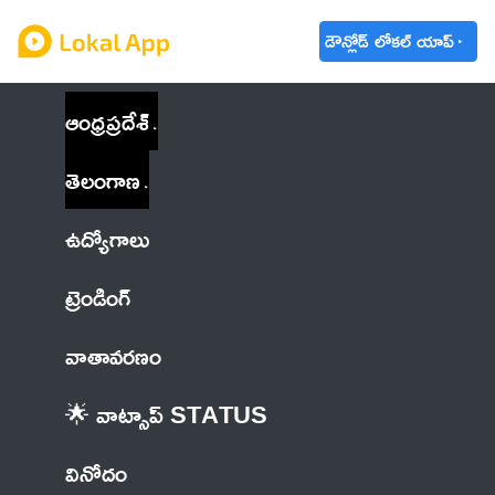
డౌన్లోడ్ లోకల్ యాప్
ఆంధ్రప్రదేశ్
తెలంగాణ
ఉద్యోగాలు
ట్రెండింగ్
వాతావరణం
🌟 వాట్సాప్ STATUS
వినోదం