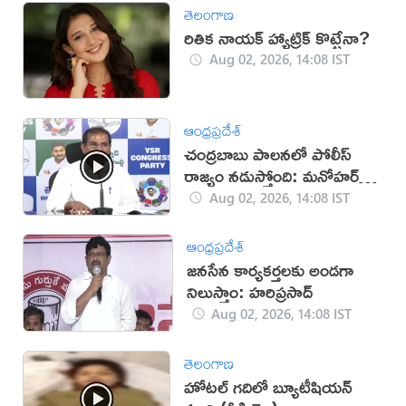
తెలంగాణ
రితిక నాయక్ హ్యాట్రిక్ కొట్టేనా?
Aug 02, 2026, 14:08 IST
ఆంధ్రప్రదేశ్
చంద్రబాబు పాలనలో పోలీస్
రాజ్యం నడుస్తోంది: మనోహర్
రెడ్డి
Aug 02, 2026, 14:08 IST
ఆంధ్రప్రదేశ్
జనసేన కార్యకర్తలకు అండగా
నిలుస్తాం: హరిప్రసాద్
Aug 02, 2026, 14:08 IST
తెలంగాణ
హోటల్ గదిలో బ్యూటీషియన్