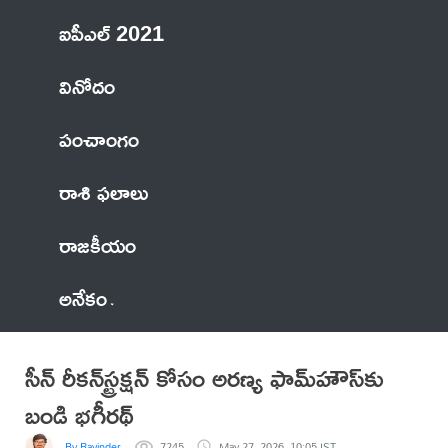
ఐపీఎల్ 2021
వినోదం
పంచాంగం
రాశి ఫలాలు
రాజకీయం
అనేకం
సీన్‌ రీకన్‌స్ట్రక్షన్ కోసం అరణ్య ఫామ్‌హౌస్‌కు
బండి భగీరథ్‌
By Ravinder
7245
May 27, 2026, 10:05 IST