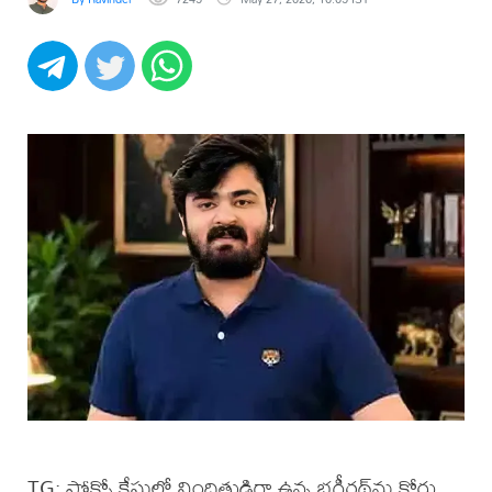
TG: పోక్సో కేసులో నిందితుడిగా ఉన్న భగీరథ్​ను కోర్డు