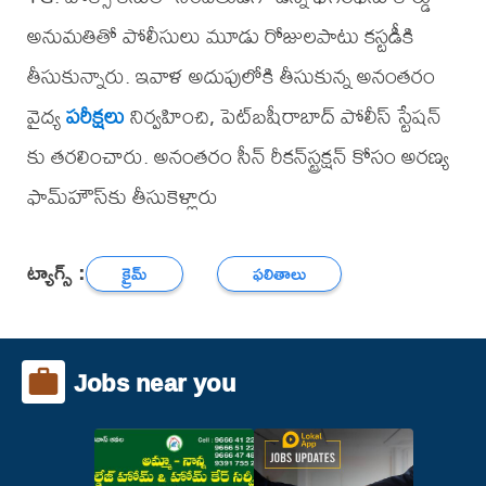
అనుమతితో పోలీసులు మూడు రోజులపాటు కస్టడీకి
తీసుకున్నారు. ఇవాళ అదుపులోకి తీసుకున్న అనంతరం
వైద్య
పరీక్షలు
నిర్వహించి, పెట్​బషీరాబాద్​ పోలీస్​ స్టేషన్​
కు తరలించారు. అనంతరం సీన్​ రీకన్​స్ట్రక్షన్​ కోసం అరణ్య
ఫామ్​హౌస్​కు తీసుకెళ్లారు
ట్యాగ్స్ :
క్రైమ్
ఫలితాలు
Jobs near you