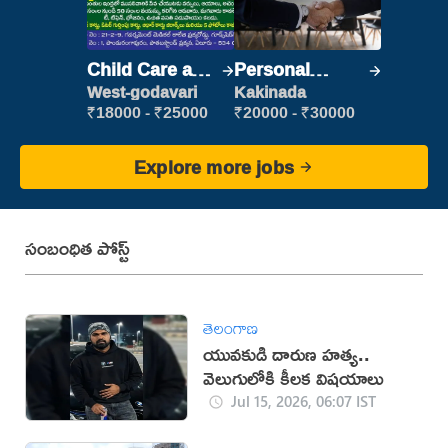
Child Care and
Personal
Patient care
Assistant
West-godavari
Kakinada
₹18000 - ₹25000
₹20000 - ₹30000
Explore more jobs
సంబంధిత పోస్ట్
తెలంగాణ
యువకుడి దారుణ హత్య..
వెలుగులోకి కీలక విషయాలు
Jul 15, 2026, 06:07 IST