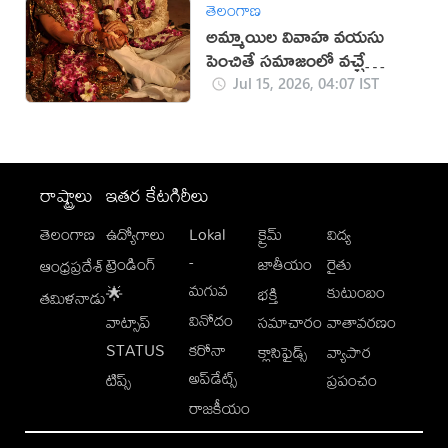
తెలంగాణ
అమ్మాయిల వివాహ వయసు
పెంచితే సమాజంలో వచ్చే
మార్పులు ఇవే!
Jul 15, 2026, 04:07 IST
రాష్ట్రాలు
ఇతర కేటగిరీలు
తెలంగాణ
ఉద్యోగాలు
Lokal
క్రైమ్
విద్య
-
ట్రెండింగ్
జాతీయం
రైతు
ఆంధ్రప్రదేశ్
మగువ
కుటుంబం
🌟
భక్తి
తమిళనాడు
వినోదం
వాట్సాప్
సమాచారం
వాతావరణం
STATUS
కరోనా
క్లాసిఫైడ్స్
వ్యాపార
అప్‌డేట్స్
టిప్స్
ప్రపంచం
రాజకీయం