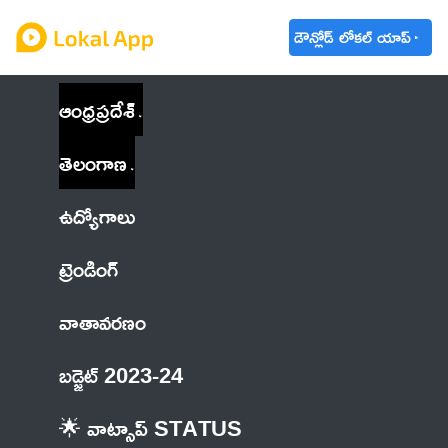
డౌన్లోడ్ లోకల్ యాప్
ఆంధ్రప్రదేశ్
తెలంగాణ
ఉద్యోగాలు
ట్రెండింగ్
వాతావరణం
బడ్జెట్ 2023-24
🌟 వాట్సాప్ STATUS