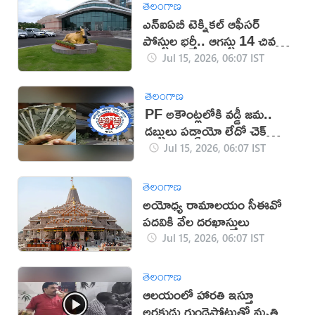
తెలంగాణ
ఎన్ఐఏబీ టెక్నికల్ ఆఫీసర్
పోస్టుల భర్తీ.. ఆగస్టు 14 చివరి
తేదీ
Jul 15, 2026, 06:07 IST
తెలంగాణ
PF అకౌంట్లలోకి వడ్డీ జమ..
డబ్బులు పడ్డాయో లేదో చెక్
చేసుకోండి ఇలా!
Jul 15, 2026, 06:07 IST
తెలంగాణ
అయోధ్య రామాలయం సీఈవో
పదవికి వేల దరఖాస్తులు
Jul 15, 2026, 06:07 IST
తెలంగాణ
ఆలయంలో హారతి ఇస్తూ
అర్చకుడు గుండెపోటుతో మృతి