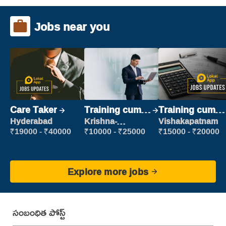
Jobs near you
Care Taker
Training cum
Training cum
Placement
Placement
Hyderabad
Krishna-
Vishakapatnam
vijayawada
₹19000 - ₹40000
₹10000 - ₹25000
₹15000 - ₹20000
Explore more jobs
సంబంధిత పోస్ట్