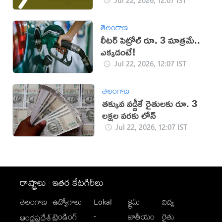
తెలంగాణ
లీటర్ పెట్రోల్ రూ. 3 మాత్రమే..
ఎక్కడంటే!
Jul 22, 2026, 12:07 IST
తెలంగాణ
తక్కువ వడ్డీకే రైతులకు రూ. 3
లక్షల వరకు లోన్
Jul 22, 2026, 12:07 IST
రాష్ట్రాలు
ఇతర కేటగిరీలు
తెలంగాణ
ఉద్యోగాలు
Lokal
క్రైమ్
విద్య
-
ట్రెండింగ్
జాతీయం
రైతు
ఆంధ్రప్రదేశ్