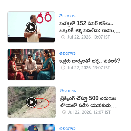
తెలంగాణ
పదేళ్లలో 152 పేపర్ లీక్‌లు..
ఒక్కరికీ శిక్ష పడలేదు: రాహుల్
గాంధీ
Jul 22, 2026, 13:07 IST
తెలంగాణ
ఇద్దరు భార్యలతో భర్త.. చివరికి?
Jul 22, 2026, 13:07 IST
తెలంగాణ
ట్రెక్కింగ్ చేస్తూ 500 అడుగుల
లోయలో పడిన యువకుడు
(వీడియో)
Jul 22, 2026, 12:07 IST
తెలంగాణ