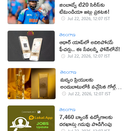
జింబాబ్వే టీ20 సిరీస్‌కు
టీమిండియా జట్టు ప్రకటన!
Jul 22, 2026, 12:07 IST
తెలంగాణ
ఆధార్ యాప్‌లో అదిరిపోయే
ఫీచర్లు.. ఈ సేవలన్నీ ఫోన్‌లోనే!
Jul 22, 2026, 12:07 IST
తెలంగాణ
మద్యం ప్రియులకు
అందుబాటులోకి వచ్చేసిన గోల్డ్‌
వోడ్కా!
Jul 22, 2026, 12:07 IST
తెలంగాణ
7,460 బ్యాంక్ ఉద్యోగాలకు
దరఖాస్తు గడువు పొడిగింపు
Jul 22, 2026, 12:07 IST