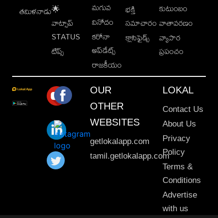
మగువ
కుటుంబం
🌟
భక్తి
తమిళనాడు
వినోదం
వాట్సాప్
సమాచారం
వాతావరణం
STATUS
కరోనా
క్లాసిఫైడ్స్
వ్యాపార
అప్‌డేట్స్
టిప్స్
ప్రపంచం
రాజకీయం
OUR
LOKAL
OTHER
Contact Us
WEBSITES
About Us
Privacy
getlokalapp.com
Policy
tamil.getlokalapp.com
Terms &
Conditions
Advertise
with us