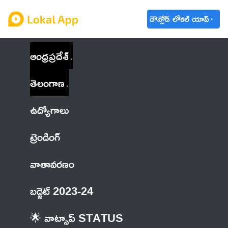
డౌన్లోడ్ లోకల్ యాప్
ఆంధ్రప్రదేశ్
తెలంగాణ
ఉద్యోగాలు
ట్రెండింగ్
వాతావరణం
బడ్జెట్ 2023-24
🌟 వాట్సాప్ STATUS