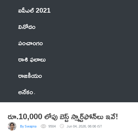
ఐపీఎల్ 2021
వినోదం
పంచాంగం
రాశి ఫలాలు
రాజకీయం
అనేకం
రూ.10,000 లోపు బెస్ట్ స్మార్ట్‌ఫోన్‌లు ఇవే!
By Swapna
9504
Jun 04, 2026, 06:06 IST