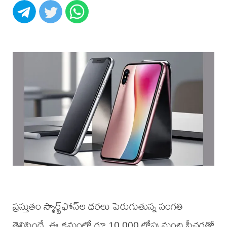
ప్రస్తుతం స్మార్ట్‌ఫోన్‌ల ధరలు పెరుగుతున్న సంగతి
తెలిసిందే. ఈ క్రమంలో రూ.10,000 లోపు మంచి ఫీచర్లతో