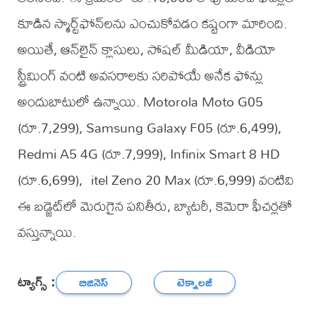
కూడిన స్మార్ట్‌ఫోన్‌లను ఎంచుకోవడం కష్టంగా మారింది.
అయితే, ఆన్‌లైన్ క్లాసులు, సోషల్ మీడియా, వీడియో
స్ట్రీమింగ్ వంటి అవసరాలకు సరిపోయే అనేక ఫోన్లు
అందుబాటులో ఉన్నాయి. Motorola Moto G05
(రూ.7,299), Samsung Galaxy F05 (రూ.6,499),
Redmi A5 4G (రూ.7,999), Infinix Smart 8 HD
(రూ.6,699), itel Zeno 20 Max (రూ.6,999) వంటివి
ఈ బడ్జెట్‌లో మెరుగైన పనితీరు, బ్యాటరీ, కెమెరా ఫీచర్లతో
వస్తున్నాయి.
ట్యాగ్స్ :
బిజినెస్
టెక్నాలజీ