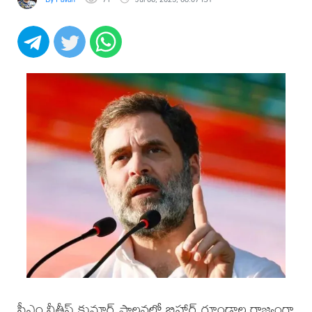
సీఎం నీతీష్‌ కుమార్ పాలనలో బిహార్‌ గూండాల రాజ్యంగా