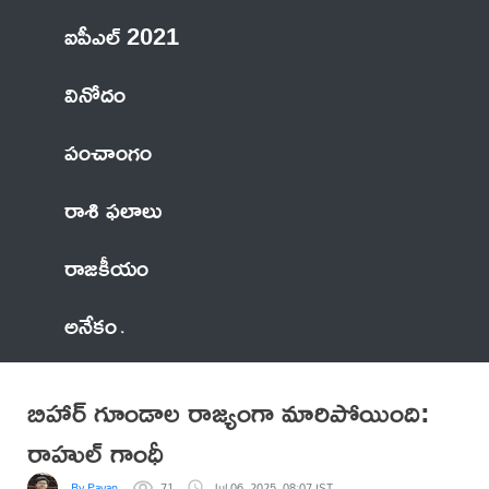
ఐపీఎల్ 2021
వినోదం
పంచాంగం
రాశి ఫలాలు
రాజకీయం
అనేకం
బిహార్‌ గూండాల రాజ్యంగా మారిపోయింది:
రాహుల్‌ గాంధీ
By Pavan
71
Jul 06, 2025, 08:07 IST