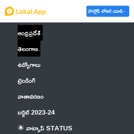
డౌన్లోడ్ లోకల్ యాప్
ఆంధ్రప్రదేశ్
తెలంగాణ
ఉద్యోగాలు
ట్రెండింగ్
వాతావరణం
బడ్జెట్ 2023-24
🌟 వాట్సాప్ STATUS