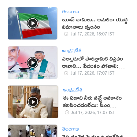
తెలంగాణ
ఇరాన్‌ దాడులు.. అమెరికా యుద్ధ
విమానాలు ధ్వంసం
Jul 17, 2026, 18:07 IST
ఆంధ్రప్రదేశ్
పల్నాడులో పారిశ్రామిక విప్లవం
రావాలి... పేదరికం పోవాలి:
చంద్రబాబు
Jul 17, 2026, 17:07 IST
ఆంధ్రప్రదేశ్
ఈ ఏడాది నీరు వచ్చే అవకాశం
కనిపించడంలేదు: సీఎం
చంద్రబాబు
Jul 17, 2026, 17:07 IST
తెలంగాణ
నైని వంతెన పై నుంచి దూకేసిన