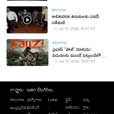
తెలంగాణ
కాలినడకన తిరుమలకు పవన్‌
సతీమణి
Jul 17, 2026, 16:07 IST
తెలంగాణ
ప్రభాస్ 'ఫౌజీ' దూకుడు:
విడుదలకు ముందే పెట్టుబడిలో
సగం రికవరీ!
Jul 17, 2026, 16:07 IST
రాష్ట్రాలు
ఇతర కేటగిరీలు
తెలంగాణ
ఉద్యోగాలు
Lokal
క్రైమ్
విద్య
-
ట్రెండింగ్
జాతీయం
రైతు
ఆంధ్రప్రదేశ్
మగువ