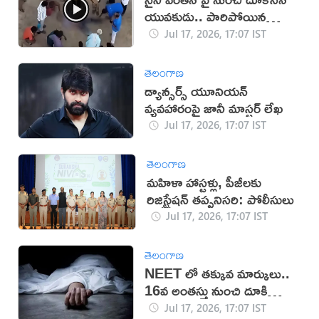
యువకుడు.. పారిపోయిన
యువతి!
Jul 17, 2026, 17:07 IST
తెలంగాణ
డ్యాన్సర్స్ యూనియన్
వ్యవహారంపై జానీ మాస్టర్ లేఖ
Jul 17, 2026, 17:07 IST
తెలంగాణ
మహిళా హాస్టళ్లు, పీజీలకు
రిజిస్ట్రేషన్ తప్పనిసరి: పోలీసులు
Jul 17, 2026, 17:07 IST
తెలంగాణ
NEET లో తక్కువ మార్కులు..
16వ అంతస్తు నుంచి దూకి
ఆత్మహత్య
Jul 17, 2026, 17:07 IST