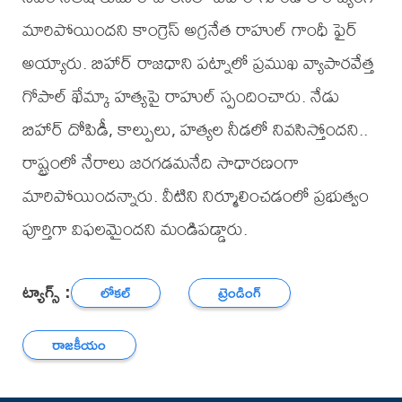
మారిపోయిందని కాంగ్రెస్‌ అగ్రనేత రాహుల్‌ గాంధీ ఫైర్
అయ్యారు. బిహార్‌ రాజధాని పట్నాలో ప్రముఖ వ్యాపారవేత్త
గోపాల్‌ ఖేమ్కా హత్యపై రాహుల్‌ స్పందించారు. నేడు
బిహార్‌ దోపిడీ, కాల్పులు, హత్యల నీడలో నివసిస్తోందని..
రాష్ట్రంలో నేరాలు జరగడమనేది సాధారణంగా
మారిపోయిందన్నారు. వీటిని నిర్మూలించడంలో ప్రభుత్వం
పూర్తిగా విఫలమైందని మండిపడ్డారు.
ట్యాగ్స్ :
లోకల్
ట్రెండింగ్
రాజకీయం