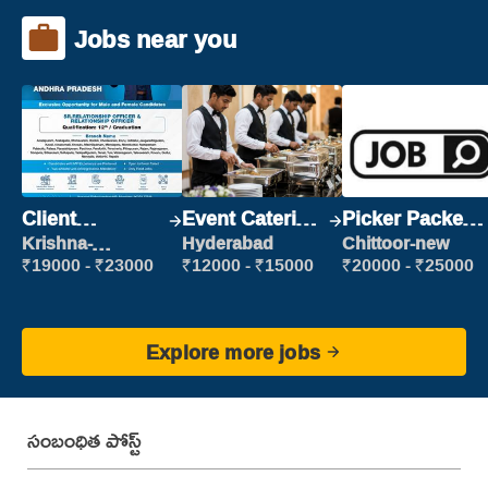
Jobs near you
Client
Event Catering
Picker Packer
Relationship
Staff
(Picking &
Krishna-
Hyderabad
Chittoor-new
vijayawada
Executive
Packing)
₹19000 - ₹23000
₹12000 - ₹15000
₹20000 - ₹25000
Explore more jobs
సంబంధిత పోస్ట్