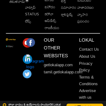
కుటుంబం
🌟
భక్తి
తమిళనాడు
వినోదం
వాట్సాప్
సమాచారం
వాతావరణం
STATUS
కరోనా
క్లాసిఫైడ్స్
వ్యాపార
అప్‌డేట్స్
టిప్స్
ప్రపంచం
రాజకీయం
OUR
LOKAL
OTHER
Contact Us
WEBSITES
About Us
Privacy
getlokalapp.com
Policy
tamil.getlokalapp.com
Terms &
Conditions
Advertise
with us
Sitemap
తాజా వార్తలు & ఉద్యోగాలను పొందడానికి Lokal