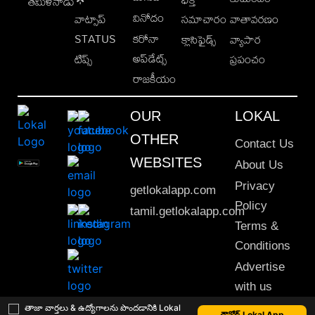
తమిళనాడు
వినోదం
వాట్సాప్
సమాచారం
వాతావరణం
STATUS
కరోనా
క్లాసిఫైడ్స్
వ్యాపార
అప్‌డేట్స్
టిప్స్
ప్రపంచం
రాజకీయం
OUR
LOKAL
OTHER
Contact Us
WEBSITES
About Us
Privacy
getlokalapp.com
Policy
tamil.getlokalapp.com
Terms &
Conditions
Advertise
with us
Sitemap
తాజా వార్తలు & ఉద్యోగాలను పొందడానికి Lokal
డౌన్లోడ్ Lokal App