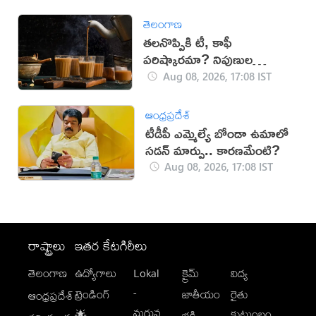
తెలంగాణ
తలనొప్పికి టీ, కాఫీ
పరిష్కారమా? నిపుణుల
సూచనలు ఇవే!
Aug 08, 2026, 17:08 IST
ఆంధ్రప్రదేశ్
టీడీపీ ఎమ్మెల్యే బోండా ఉమాలో
సడన్‌ మార్పు.. కారణమేంటి?
Aug 08, 2026, 17:08 IST
రాష్ట్రాలు
ఇతర కేటగిరీలు
తెలంగాణ
ఉద్యోగాలు
Lokal
క్రైమ్
విద్య
-
ట్రెండింగ్
జాతీయం
రైతు
ఆంధ్రప్రదేశ్
మగువ
కుటుంబం
🌟
భక్తి