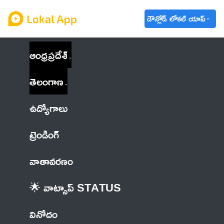
డౌన్లోడ్ లోకల్ యాప్
ఆంధ్రప్రదేశ్
తెలంగాణ
ఉద్యోగాలు
ట్రెండింగ్
వాతావరణం
🌟 వాట్సాప్ STATUS
వినోదం