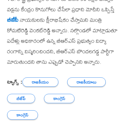
వడ్లను కేంద్రం కొనుగోలు చేసేలా ప్రధాని మోదీని ఒప్పిస్తే
బీజేపీ
నాయకులకు క్షీరాభిషేకం చేస్తామని మంత్రి
కోమటిరెడ్డి వెంకట్‌రెడ్డి అన్నారు. నల్గొండలో మాట్లాడుతూ
పదేళ్లు అధికారంలో ఉన్న బీఆర్ఎస్ ప్రభుత్వం విద్యా
రంగాన్ని విస్మరించిందని, బీఆర్ఎస్ బొందలగడ్డ పార్టీగా
మారుతుందని తాను ఎప్పుడో చెప్పానని అన్నారు.
ట్యాగ్స్ :
రాజకీయం
రాజకీయాలు
బీజేపీ
కాంగ్రెస్
కాంగ్రెస్