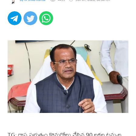
TG: రాష్ట్ర ప్రభుత్వం కొనుగోలు చేసిన 90 లక్షల టన్నుల