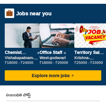
Jobs near you
Chemist
Office Staff
Territory Sales
Production
Manager
Vishakapatnam-
West-godavari
Krishna-
new
vijayawada
Executive
₹18000 - ₹24000
₹18000 - ₹20000
₹25000 - ₹33000
Explore more jobs
సంబంధిత పోస్ట్