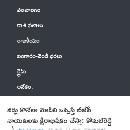
పంచాంగం
రాశి ఫలాలు
రాజకీయం
బంగారం-వెండి ధరలు
క్రైమ్
అనేకం
వడ్లు కొనేలా మోదీని ఒప్పిస్తే బీజేపీ
నాయకులకు క్షీరాభిషేకం చేస్తా: కోమటిరెడ్డి
By N Shiva Kumar
4499
Jun 01, 2026, 06:06 IST