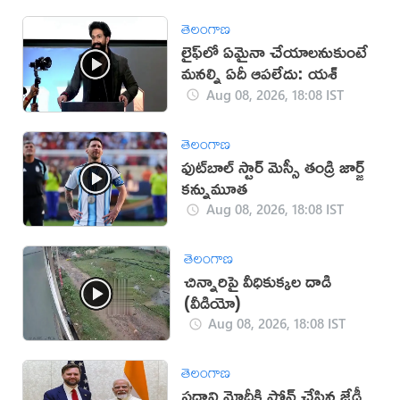
తెలంగాణ
లైఫ్‌లో ఏమైనా చేయాలనుకుంటే
మనల్ని ఏదీ ఆపలేదు: యశ్
Aug 08, 2026, 18:08 IST
తెలంగాణ
ఫుట్‌బాల్ స్టార్ మెస్సీ తండ్రి జార్జ్
కన్నుమూత
Aug 08, 2026, 18:08 IST
తెలంగాణ
చిన్నారిపై వీధికుక్కల దాడి
(వీడియో)
Aug 08, 2026, 18:08 IST
తెలంగాణ
ప్రధాని మోదీకి ఫోన్ చేసిన జేడీ