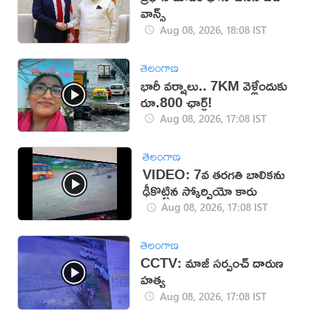
వాన్స్
Aug 08, 2026, 18:08 IST
తెలంగాణ
భారీ వర్షాలు.. 7KM వెళ్లేందుకు
రూ.800 ఛార్జ్!
Aug 08, 2026, 17:08 IST
తెలంగాణ
VIDEO: 7వ తరగతి బాలికను
ఢీకొట్టిన స్కోర్పియో కారు
Aug 08, 2026, 17:08 IST
తెలంగాణ
CCTV: మాజీ సర్పంచ్ దారుణ
హత్య
Aug 08, 2026, 17:08 IST