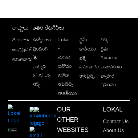
రాష్ట్రాలు
ఇతర కేటగిరీలు
తెలంగాణ
ఉద్యోగాలు
Lokal
క్రైమ్
విద్య
-
ట్రెండింగ్
జాతీయం
రైతు
ఆంధ్రప్రదేశ్
మగువ
కుటుంబం
🌟
భక్తి
తమిళనాడు
వినోదం
వాట్సాప్
సమాచారం
వాతావరణం
STATUS
కరోనా
క్లాసిఫైడ్స్
వ్యాపార
అప్‌డేట్స్
టిప్స్
ప్రపంచం
రాజకీయం
OUR
LOKAL
OTHER
Contact Us
WEBSITES
About Us