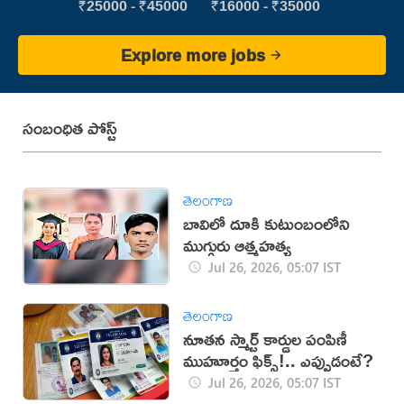
₹25000 - ₹45000
₹16000 - ₹35000
Explore more jobs
సంబంధిత పోస్ట్
తెలంగాణ
బావిలో దూకి కుటుంబంలోని
ముగ్గురు ఆత్మహత్య
Jul 26, 2026, 05:07 IST
తెలంగాణ
నూతన స్మార్ట్ కార్డుల పంపిణీ
ముహూర్తం ఫిక్స్!.. ఎప్పుడంటే?
Jul 26, 2026, 05:07 IST