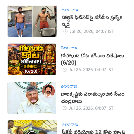
తెలంగాణ
హార్దిక్ ఫిట్‌నెస్‌పై బీసీసీఐ ప్రత్యేక
దృష్టి
Jul 26, 2026, 04:07 IST
తెలంగాణ
గోల్కొండ కోట బోనాల విశేషాలు
(6/20)
Jul 26, 2026, 04:07 IST
తెలంగాణ
బాలకృష్ణకు పరామర్శించిన సీఎం
చంద్రబాబు
Jul 26, 2026, 04:07 IST
తెలంగాణ
సీజేపీ వీడియోకు 12 కోట్ల వ్యూస్