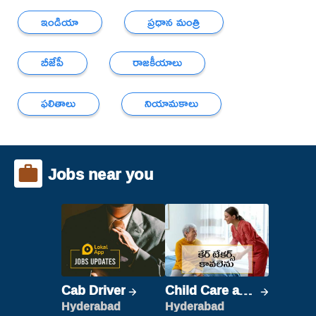
ఇండియా
ప్రధాన మంత్రి
బీజేపీ
రాజకీయాలు
ఫలితాలు
నియామకాలు
Jobs near you
Cab Driver
Child Care and
Patient care
Hyderabad
Hyderabad