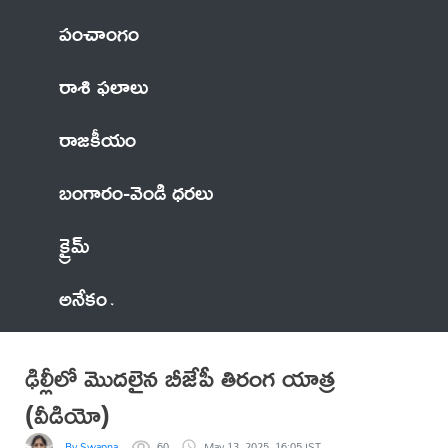
పంచాంగం
రాశి ఫలాలు
రాజకీయం
బంగారం-వెండి ధరలు
క్రైమ్
అనేకం
ఢిల్లీలో మొదలైన బీజేపీ తిరంగ యాత్ర
(వీడియో)
By Swapna
60
May 13, 2025, 16:05 IST