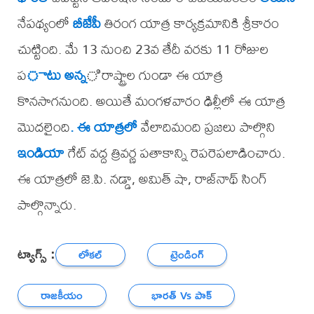
నేపథ్యంలో
బీజేపీ
తిరంగ యాత్ర కార్యక్రమానికి శ్రీకారం
చుట్టింది. మే 13 నుంచి 23వ తేదీ వరకు 11 రోజుల
ప
ాటు అన్న
ి రాష్ట్రాల గుండా ఈ యాత్ర
కొనసాగనుంది. అయితే మంగళవారం ఢిల్లీలో ఈ యాత్ర
మొదలైంది
. ఈ యాత్రలో
వేలాదిమంది ప్రజలు పాల్గొని
ఇండియా
గేట్ వద్ద త్రివర్ణ పతాకాన్ని రెపరెపలాడించారు.
ఈ యాత్రలో జె.పి. నడ్డా, అమిత్ షా, రాజ్‌నాథ్ సింగ్
పాల్గొన్నారు.
ట్యాగ్స్ :
లోకల్
ట్రెండింగ్
రాజకీయం
భారత్ Vs పాక్