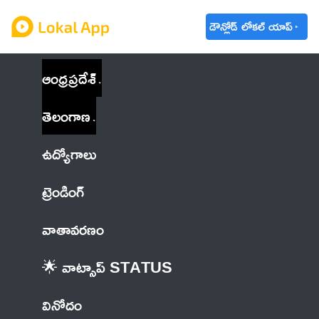
డౌన్లోడ్ లోకల్ యాప్
ఆంధ్రప్రదేశ్
తెలంగాణ
ఉద్యోగాలు
ట్రెండింగ్
వాతావరణం
🌟 వాట్సాప్ STATUS
వినోదం