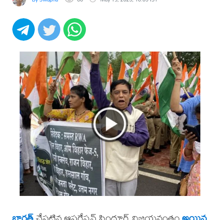
భారత్
చేపట్టిన ఆపరేషన్ సిందూర్ విజయవంతం
అయిన