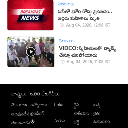
తెలంగాణ
ఏపీలో ఘోర రోడ్డు ప్రమాదం..
ఇద్దరు మహిళలు మృతి
Aug 04, 2026, 12:08 IST
తెలంగాణ
VIDEO:స్నేహితులతో డ్యాన్స్
చేస్తూ చనిపోయాడు
Aug 04, 2026, 11:08 IST
రాష్ట్రాలు
ఇతర కేటగిరీలు
తెలంగాణ
ఉద్యోగాలు
Lokal
క్రైమ్
విద్య
-
ట్రెండింగ్
జాతీయం
రైతు
ఆంధ్రప్రదేశ్
మగువ
కుటుంబం
🌟
భక్తి
తమిళనాడు