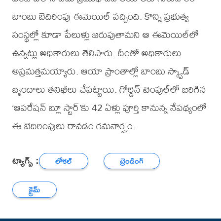
బాంబు బెదిరింపు ఈమెయిల్‌ వచ్చింది. కొన్ని ప్రభుత్వ
సంస్థల్లో కూడా పేలుళ్లు జరుపుతామని ఆ ఈమెయిల్‌లో
ఉన్నట్లు అధికారులు తెలిపారు. దీంతో అధికారులు
అప్రమత్తమయ్యారు. ఆయా ప్రాంతాల్లో బాంబు స్క్వాడ్‌
బృందాలు తనిఖీలు చేపట్టాయి. గోల్డెన్‌ టెంపుల్‌లో జరిగిన
‘ఆపరేషన్‌ బ్లూ స్టార్‌’కు 42 ఏళ్లు పూర్తి కానున్న నేపథ్యంలో
ఈ బెదిరింపులు రావడం గమనార్హం.
ట్యాగ్స్ :
లోకల్
ట్రెండింగ్
క్రైమ్