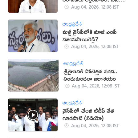
జనార్దన్‌రెడ్డి
Aug 04, 2026, 12:08 IST
ఆంధ్రప్రదేశ్
మళ్లీ వైసీపీలోకి మాజీ ఎంపీ
విజయసాయిరెడ్డి?
Aug 04, 2026, 12:08 IST
ఆంధ్రప్రదేశ్
శ్రీశైలానికి పోటెత్తిన వరద..
నిండుకుండలా జలాశయం
Aug 04, 2026, 12:08 IST
ఆంధ్రప్రదేశ్
వైసీపీలో చేరిన టీడీపీ నేత
గూడ‌పాటి (వీడియో)
Aug 04, 2026, 12:08 IST