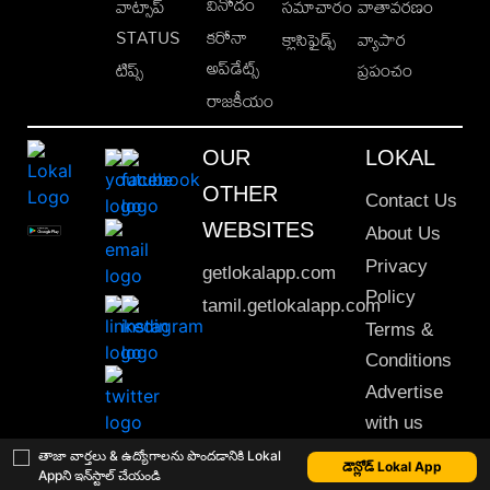
వినోదం
వాట్సాప్
సమాచారం
వాతావరణం
STATUS
కరోనా
క్లాసిఫైడ్స్
వ్యాపార
అప్‌డేట్స్
టిప్స్
ప్రపంచం
రాజకీయం
OUR
LOKAL
OTHER
Contact Us
WEBSITES
About Us
Privacy
getlokalapp.com
Policy
tamil.getlokalapp.com
Terms &
Conditions
Advertise
with us
Sitemap
తాజా వార్తలు & ఉద్యోగాలను పొందడానికి Lokal
డౌన్లోడ్ Lokal App
Appని ఇన్‌స్టాల్ చేయండి
This material may not be published, transmitted, rewritten or redistributed. © 2020 Lokal App. All rights reserved.