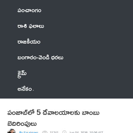
పంచాంగం
రాశి ఫలాలు
రాజకీయం
బంగారం-వెండి ధరలు
క్రైమ్
అనేకం
పంజాబ్‌లో 5 దేవాలయాలకు బాంబు
బెదిరింపులు
By Sai shivani
21741
Jun 04, 2026, 10:06 IST