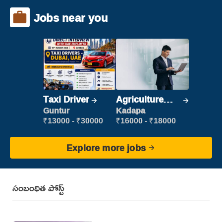
Jobs near you
Taxi Driver
Agriculture
Labour
Guntur
Kadapa
₹13000 - ₹30000
₹16000 - ₹18000
Explore more jobs
సంబంధిత పోస్ట్