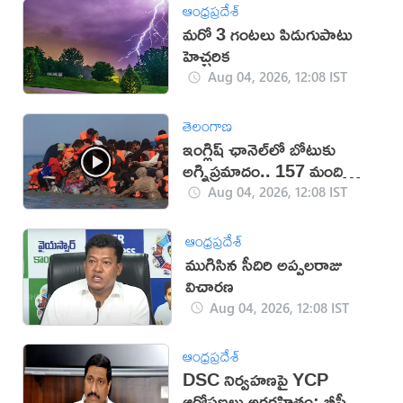
ఆంధ్రప్రదేశ్
మరో 3 గంటలు పిడుగుపాటు
హెచ్చరిక
Aug 04, 2026, 12:08 IST
తెలంగాణ
ఇంగ్లిష్ ఛానెల్‌లో బోటుకు
అగ్నిప్రమాదం.. 157 మంది
సురక్షితం
Aug 04, 2026, 12:08 IST
ఆంధ్రప్రదేశ్
ముగిసిన సీదిరి అప్పలరాజు
విచారణ
Aug 04, 2026, 12:08 IST
ఆంధ్రప్రదేశ్
DSC నిర్వహణపై YCP
ఆరోపణలు అర్థరహితం: బీసీ