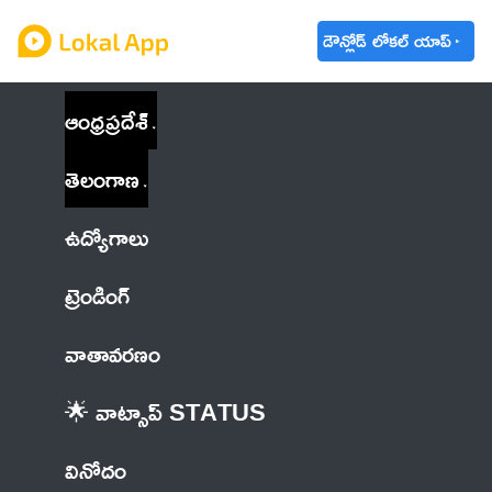
డౌన్లోడ్ లోకల్ యాప్
ఆంధ్రప్రదేశ్
తెలంగాణ
ఉద్యోగాలు
ట్రెండింగ్
వాతావరణం
🌟 వాట్సాప్ STATUS
వినోదం