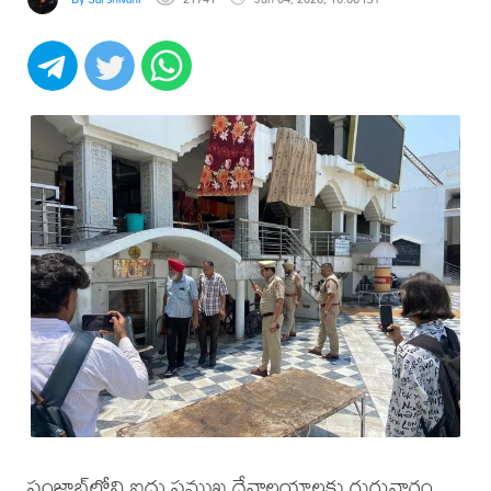
పంజాబ్‌లోని ఐదు ప్రముఖ దేవాలయాలకు గురువారం