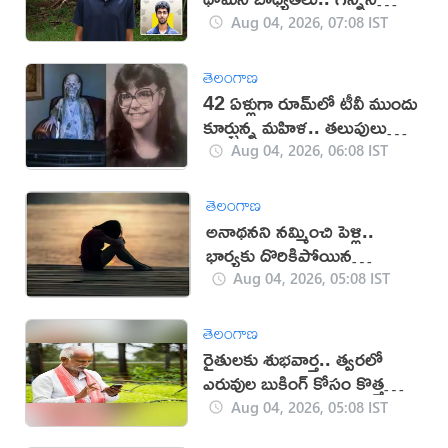
రికార్డ్
Aug 04, 2026, 07:08 IST
తెలంగాణ
42 ఏళ్లుగా రూమ్‌లో టీవీ ముందు
కూర్చున్న మహిళ.. తలుపులు
తెరవగా షాక్
Aug 04, 2026, 06:08 IST
తెలంగాణ
అనాథనని నమ్మించి పెళ్లి..
భార్యకు దొరికిపోయిన
మోసగాడు!
Aug 04, 2026, 05:08 IST
తెలంగాణ
రైతులకు శుభవార్త.. త్వరలో
ఎరువుల బుకింగ్ కోసం కొత్త
యాప్
Aug 04, 2026, 05:08 IST