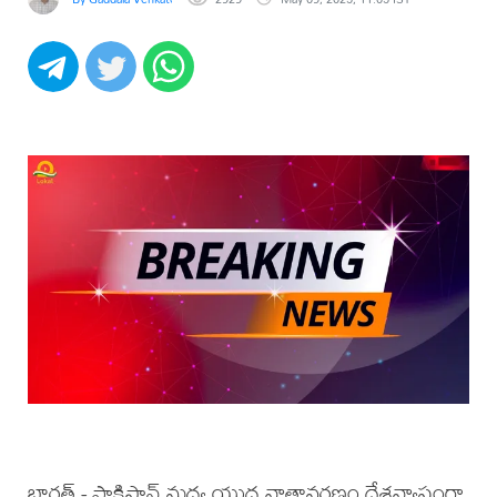
భారత్ - పాకిస్తాన్ మధ్య యుద్ధ వాతావరణం దేశవ్యాప్తంగా