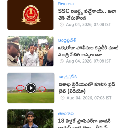
తెలంగాణ
SSC రిజల్ట్స్ వచ్చేశాయ్.. ఇలా
చెక్ చేసుకోండి
Aug 04, 2026, 07:08 IST
ఆంధ్రప్రదేశ్
ఒక్కరోజు పోలీసుల కస్టడీకి మాజీ
మంత్రి సీదిరి అప్పలరాజు
Aug 04, 2026, 07:08 IST
ఆంధ్రప్రదేశ్
విశాఖ స్టేడియంలో కూలిన ఫ్లడ్
లైట్ (వీడియో)
Aug 04, 2026, 07:08 IST
తెలంగాణ
18 ఏళ్లకే ప్రొఫెసర్‌గా నాథన్
థామస్ బాధ్యతలు.. గిన్నిస్