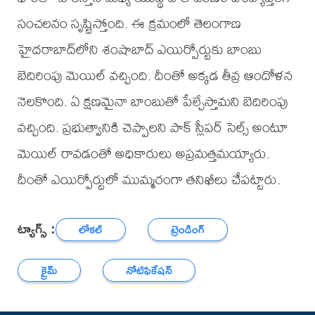
సంచలనం సృష్టిస్తోంది. ఈ క్రమంలో తెలంగాణ
హైదరాబాద్‌లోని శంషాబాద్ ఎయిర్పోర్టుకు బాంబు
బెదిరింపు మెయిల్ వచ్చింది. దీంతో అక్కడ తీవ్ర ఆందోళన
నెలకొంది. ఏ క్షణమైనా బాంబుతో పేల్చేస్తామని బెదిరింపు
వచ్చింది. ప్రభుత్వానికి చెప్పాలని పాక్ స్లీపర్ సెల్స్ అంటూ
మెయిల్ రావడంతో అధికారులు అప్రమత్తమయ్యారు.
దీంతో ఎయిర్పోర్టులో ముమ్మరంగా తనిఖీలు చేపట్టారు.
ట్యాగ్స్ :
లోకల్
ట్రెండింగ్
క్రైమ్
నోటిఫికేషన్