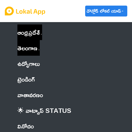
డౌన్లోడ్ లోకల్ యాప్
ఆంధ్రప్రదేశ్
తెలంగాణ
ఉద్యోగాలు
ట్రెండింగ్
వాతావరణం
🌟 వాట్సాప్ STATUS
వినోదం