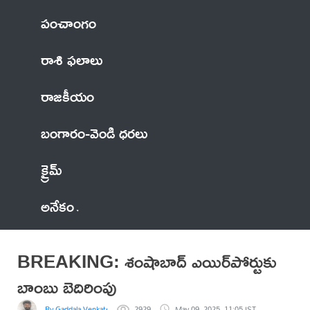
పంచాంగం
రాశి ఫలాలు
రాజకీయం
బంగారం-వెండి ధరలు
క్రైమ్
అనేకం
BREAKING: శంషాబాద్ ఎయిర్‌పోర్టుకు
బాంబు బెదిరింపు
By Gaddala VenkateswaraRao
2929
May 09, 2025, 11:05 IST