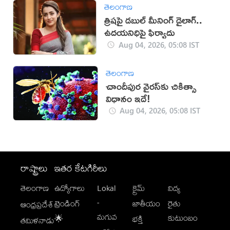
తెలంగాణ
త్రిషపై డబుల్ మీనింగ్ డైలాగ్..
ఉదయనిధిపై ఫిర్యాదు
Aug 04, 2026, 05:08 IST
తెలంగాణ
చాందీపుర వైరస్‌కు చికిత్సా
విధానం ఇదే!
Aug 04, 2026, 05:08 IST
రాష్ట్రాలు
ఇతర కేటగిరీలు
తెలంగాణ
ఉద్యోగాలు
Lokal
క్రైమ్
విద్య
-
ట్రెండింగ్
జాతీయం
రైతు
ఆంధ్రప్రదేశ్
మగువ
కుటుంబం
🌟
భక్తి
తమిళనాడు