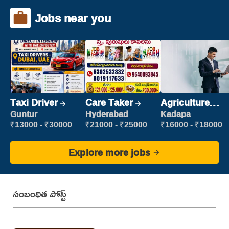
Jobs near you
Taxi Driver
Care Taker
Agriculture
Labour
Guntur
Hyderabad
Kadapa
₹13000 - ₹30000
₹21000 - ₹25000
₹16000 - ₹18000
Explore more jobs
సంబంధిత పోస్ట్