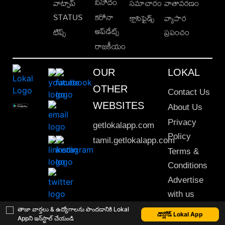
వినోదం
వాట్సాప్
సమాచారం
వాతావరణం
STATUS
కరోనా
క్లాసిఫైడ్స్
వ్యాపార
అప్‌డేట్స్
టిప్స్
ప్రపంచం
రాజకీయం
OUR
LOKAL
OTHER
Contact Us
WEBSITES
About Us
Privacy
getlokalapp.com
Policy
tamil.getlokalapp.com
Terms &
Conditions
Advertise
with us
Sitemap
తాజా వార్తలు & ఉద్యోగాలను పొందడానికి Lokal
డౌన్లోడ్ Lokal App
Appని ఇన్‌స్టాల్ చేయండి
This material may not be published, transmitted, rewritten or redistributed. © 2020 Lokal App. All rights reserved.