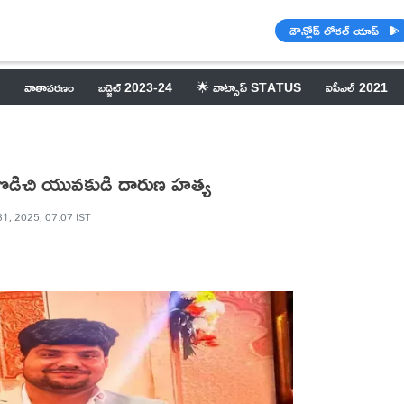
డౌన్లోడ్ లోకల్ యాప్
వాతావరణం
బడ్జెట్ 2023-24
🌟 వాట్సాప్ STATUS
ఐపీఎల్ 2021
 పొడిచి యువకుడి దారుణ హత్య
31, 2025, 07:07 IST