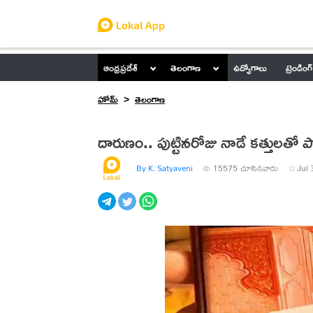
ఆంధ్రప్రదేశ్
తెలంగాణ
ఉద్యోగాలు
ట్రెండింగ్
హోమ్
తెలంగాణ
దారుణం.. పుట్టినరోజు నాడే కత్తులతో
By K. Satyaveni
15575
చూసినవారు
Jul 