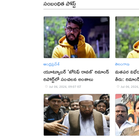
సంబంధిత పోస్ట్
ఆంధ్రప్రదేశ్
తెలంగాణ
యూట్యూబర్ 'జోసెఫ్ రావణ్' రిమాండ్
మతపర విభేదాల
రిపోర్ట్‌లో సంచలన అంశాలు
తీరు: రిమాండ్‌
Jul 06, 2026, 09:07 IST
Jul 06, 2026,