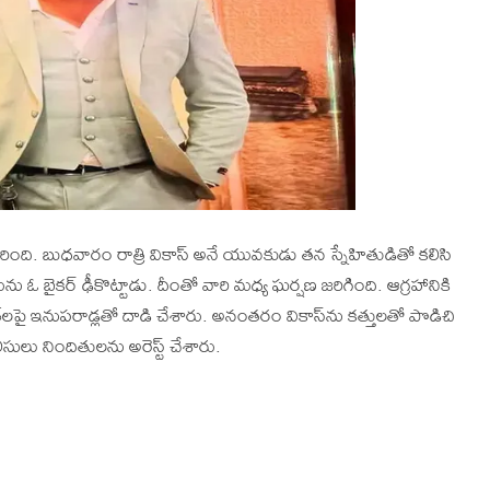
ారింది. బుధవారం రాత్రి వికాస్‌ అనే యువకుడు తన స్నేహితుడితో కలిసి
 ఓ బైకర్‌ ఢీకొట్టాడు. దీంతో వారి మధ్య ఘర్షణ జరిగింది. ఆగ్రహానికి
ిత్‌లపై ఇనుపరాడ్లతో దాడి చేశారు. అనంతరం వికాస్‌ను కత్తులతో పొడిచి
ీసులు నిందితులను అరెస్ట్ చేశారు.