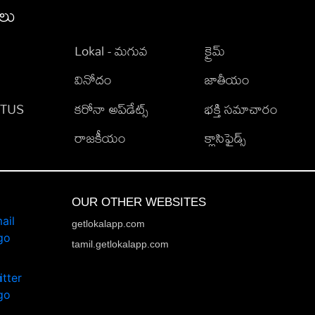
ీలు
Lokal - మగువ
క్రైమ్
వినోదం
జాతీయం
TATUS
కరోనా అప్‌డేట్స్
భక్తి సమాచారం
రాజకీయం
క్లాసిఫైడ్స్
OUR OTHER WEBSITES
getlokalapp.com
tamil.getlokalapp.com