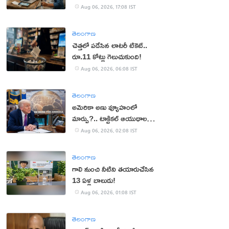
Aug 06, 2026, 17:08 IST
తెలంగాణ
చెత్తలో పడేసిన లాటరీ టికెట్..
రూ.11 కోట్లు గెలుచుకుంది!
Aug 06, 2026, 06:08 IST
తెలంగాణ
అమెరికా అణు వ్యూహంలో
మార్పు?.. టాక్టికల్ ఆయుధాలకు
ప్రాధాన్యం!
Aug 06, 2026, 02:08 IST
తెలంగాణ
గాలి నుంచి నీటిని తయారుచేసిన
13 ఏళ్ల బాలుడు!
Aug 06, 2026, 01:08 IST
తెలంగాణ