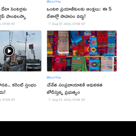
తెలంగాణ
డేటా సెంటర్లను
ఒంటరి ప్రయాణికులకు ఆంక్షలు: ఈ 5
ార్టప్ పాంథలస్సా
దేశాల్లో సాహసం వద్దు!
, 07:08 IST
Aug 07, 2026, 07:08 IST
తెలంగాణ
తో గొడవ.. కరెంట్ స్తంభం
చేనేత సంప్రదాయానికి ఆధునికత
ుడు!
జోడిస్తున్న ప్రభుత్వం
, 07:08 IST
Aug 07, 2026, 07:08 IST