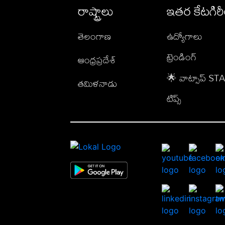
రాష్ట్రాలు
ఇతర కేటగిర
తెలంగాణ
ఉద్యోగాలు
ట్రెండింగ్
ఆంధ్రప్రదేశ్
🌟 వాట్సాప్ S
తమిళనాడు
టిప్స్