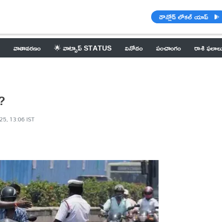
డౌన్లోడ్ లోకల్ యాప్
వాతావరణం
🌟 వాట్సాప్ STATUS
వినోదం
పంచాంగం
రాశి ఫలాల
ా?
25, 13:06 IST