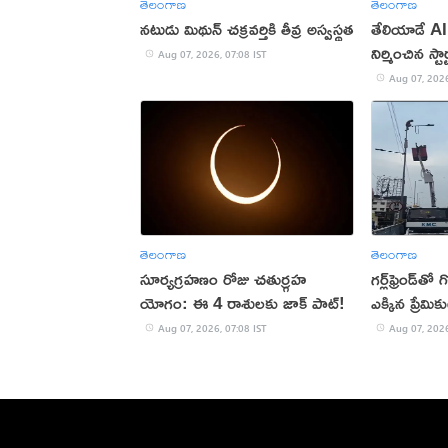
తెలంగాణ
తెలంగాణ
నటుడు మిథున్ చక్రవర్తికి తీవ్ర అస్వస్థత
తేలియాడే AI 
నిర్మించిన స్ట
Aug 07, 2026, 07:08 IST
Aug 07, 2026
తెలంగాణ
తెలంగాణ
సూర్యగ్రహణం రోజు చతుర్గ్రహ
గర్ల్‌ఫ్రెండ్‌
యోగం: ఈ 4 రాశులకు జాక్ పాట్!
ఎక్కిన ప్రేమిక
Aug 07, 2026, 07:08 IST
Aug 07, 2026