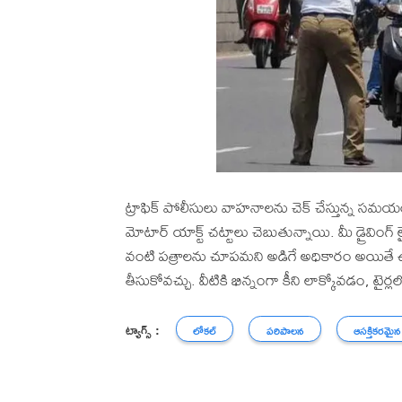
ట్రాఫిక్ పోలీసులు వాహనాలను చెక్ చేస్తున్న సమయం
మోటార్ యాక్ట్ చట్టాలు చెబుతున్నాయి. మీ డ్రైవింగ్ లై
వంటి పత్రాలను చూపమని అడిగే అధికారం అయితే ఉ
తీసుకోవచ్చు. వీటికి భిన్నంగా కీని లాక్కోవడం, ట
ట్యాగ్స్ :
లోకల్
పరిపాలన
ఆసక్తికరమై