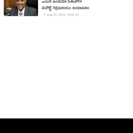
ఎయిర్ ఇండియా సీఈవోగా
టెవోల్డే గెబ్రెమరియం నియామకం
Aug 05, 2026, 16:08 IST