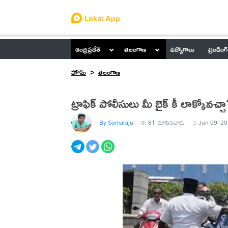
ఆంధ్రప్రదేశ్
తెలంగాణ
ఉద్యోగాలు
ట్రెండింగ్
హోమ్
తెలంగాణ
ట్రాఫిక్ పోలీసులు మీ బైక్ కీ లాక్కోవచ్చ
By Somaraju
81
చూసినవారు
Jun 09, 20