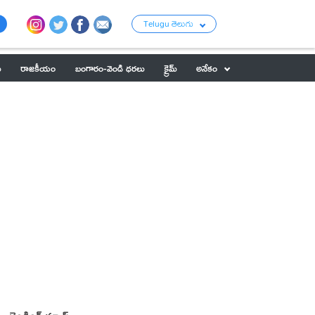
Telugu తెలుగు
ు
రాజకీయం
బంగారం-వెండి ధరలు
క్రైమ్
అనేకం