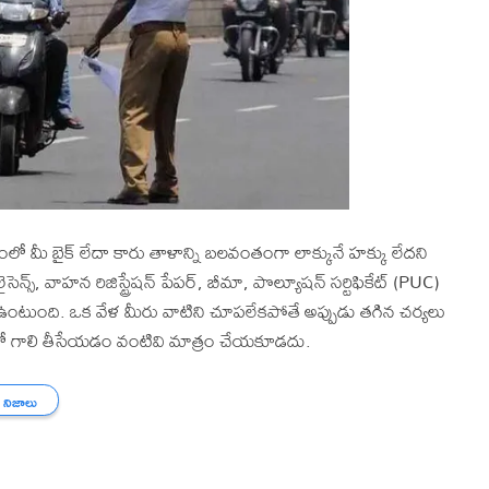
లో మీ బైక్ లేదా కారు తాళాన్ని బలవంతంగా లాక్కునే హక్కు లేదని
సెన్స్, వాహన రిజిస్ట్రేషన్ పేపర్, బీమా, పొల్యూషన్ సర్టిఫికేట్ (PUC)
ంటుంది. ఒక వేళ మీరు వాటిని చూపలేకపోతే అప్పుడు తగిన చర్యలు
ైర్లలో గాలి తీసేయడం వంటివి మాత్రం చేయకూడదు.
న నిజాలు