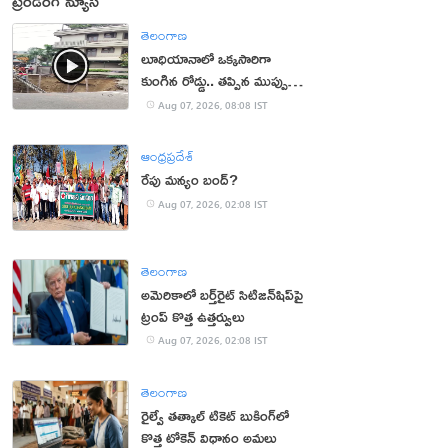
ట్రెండింగ్ న్యూస్
తెలంగాణ
లూధియానాలో ఒక్కసారిగా
కుంగిన రోడ్డు.. తప్పిన ముప్పు
(వీడియో)
Aug 07, 2026, 08:08 IST
ఆంధ్రప్రదేశ్
రేపు మన్యం బంద్‌?
Aug 07, 2026, 02:08 IST
తెలంగాణ
అమెరికాలో బర్త్‌రైట్ సిటిజన్‌షిప్‌పై
ట్రంప్ కొత్త ఉత్తర్వులు
Aug 07, 2026, 02:08 IST
తెలంగాణ
రైల్వే తత్కాల్ టికెట్ బుకింగ్‌లో
కొత్త టోకెన్ విధానం అమలు