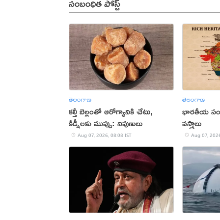
సంబంధిత పోస్ట్
తెలంగాణ
తెలంగాణ
కల్తీ బెల్లంతో ఆరోగ్యానికి చేటు,
భారతీయ సంస్క
కిడ్నీలకు ముప్పు: నిపుణులు
వస్త్రాలు
Aug 07, 2026, 08:08 IST
Aug 07, 2026