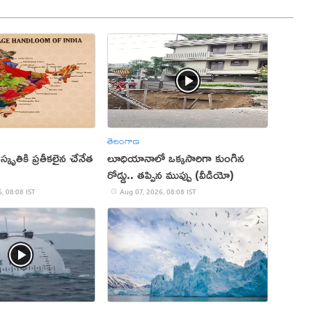
తెలంగాణ
ృతికి ప్రతీకలైన చేనేత
లూధియానాలో ఒక్కసారిగా కుంగిన
రోడ్డు.. తప్పిన ముప్పు (వీడియో)
, 08:08 IST
Aug 07, 2026, 08:08 IST