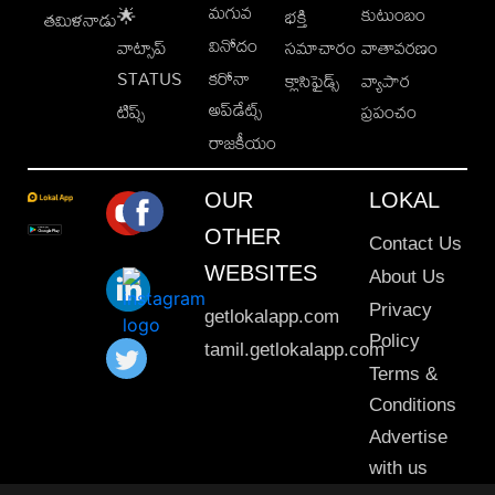
మగువ
కుటుంబం
🌟
భక్తి
తమిళనాడు
వినోదం
వాట్సాప్
సమాచారం
వాతావరణం
STATUS
కరోనా
క్లాసిఫైడ్స్
వ్యాపార
అప్‌డేట్స్
టిప్స్
ప్రపంచం
రాజకీయం
OUR
LOKAL
OTHER
Contact Us
WEBSITES
About Us
Privacy
getlokalapp.com
Policy
tamil.getlokalapp.com
Terms &
Conditions
Advertise
with us