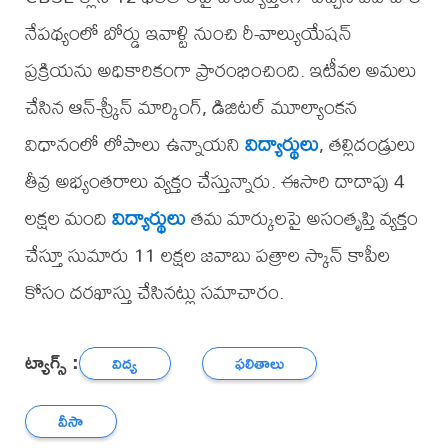
నేపథ్యంలో బోర్డు ఇవాళ్టి నుంచి రీ-వాల్యుయేషన్‌
ప్రక్రియను అధికారికంగా ప్రారంభించింది. ఇటీవల అమలు
చేసిన ఆన్-స్క్రీన్ మార్కింగ్, డిజిటల్ మూల్యాంకన
విధానంలో లోపాలు ఉన్నాయని
విద్యార్థులు
, తల్లిదండ్రులు
తీవ్ర అభ్యంతరాలు వ్యక్తం చేస్తున్నారు. ఈసారి దాదాపు 4
లక్షల మంది
విద్యార్థులు
తమ మార్కులపై అసంతృప్తి వ్యక్తం
చేస్తూ సుమారు 11 లక్షల జవాబు పత్రాల స్కాన్ కాపీల
కోసం దరఖాస్తు చేసినట్లు సమాచారం.
ట్యాగ్స్ :
విద్య
ఫలితాలు
వీసా