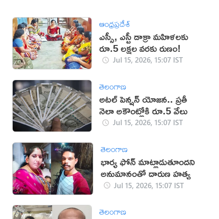
ఆంధ్రప్రదేశ్
ఎస్సీ, ఎస్టీ డాక్రా మహిళలకు
రూ.5 లక్షల వరకు రుణం!
Jul 15, 2026, 15:07 IST
తెలంగాణ
అటల్ పెన్షన్ యోజన.. ప్రతీ
నెలా అకౌంట్లోకి రూ.5 వేలు
Jul 15, 2026, 15:07 IST
తెలంగాణ
భార్య ఫోన్ మాట్లాడుతూందని
అనుమానంతో దారుణ హత్య
Jul 15, 2026, 15:07 IST
తెలంగాణ