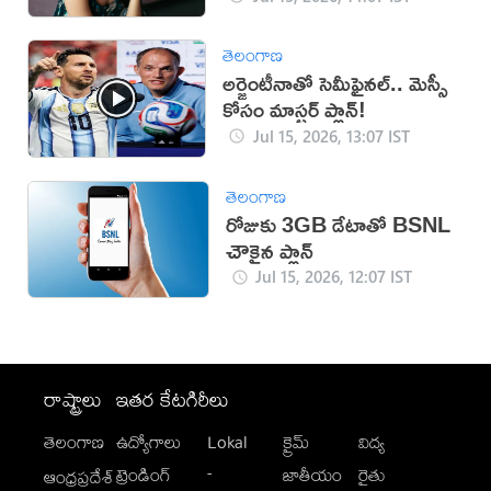
తెలంగాణ
అర్జెంటీనాతో సెమీఫైనల్.. మెస్సీ
కోసం మాస్టర్ ప్లాన్‌!
Jul 15, 2026, 13:07 IST
తెలంగాణ
రోజుకు 3GB డేటాతో BSNL
చౌకైన ప్లాన్‌
Jul 15, 2026, 12:07 IST
రాష్ట్రాలు
ఇతర కేటగిరీలు
తెలంగాణ
ఉద్యోగాలు
Lokal
క్రైమ్
విద్య
-
ట్రెండింగ్
జాతీయం
రైతు
ఆంధ్రప్రదేశ్