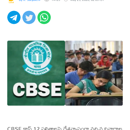
CBSE క్లాస్‌ 12 ఫలితాలపై దేశవ్యాప్తంగా వచ్చిన వివాదాల