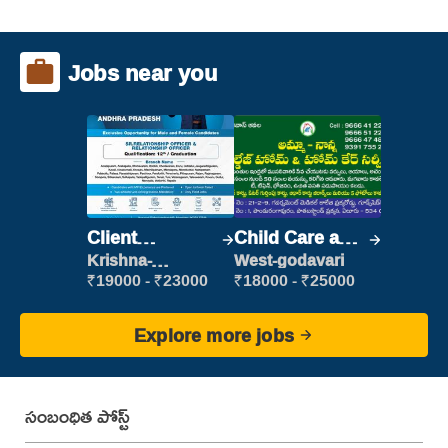
Jobs near you
Client
Child Care and
Relationship
Patient care
Krishna-
West-godavari
vijayawada
Executive
₹19000 - ₹23000
₹18000 - ₹25000
Explore more jobs
సంబంధిత పోస్ట్