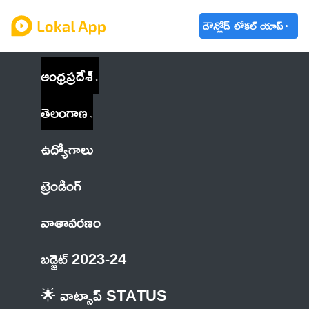
డౌన్లోడ్ లోకల్ యాప్
ఆంధ్రప్రదేశ్
తెలంగాణ
ఉద్యోగాలు
ట్రెండింగ్
వాతావరణం
బడ్జెట్ 2023-24
🌟 వాట్సాప్ STATUS