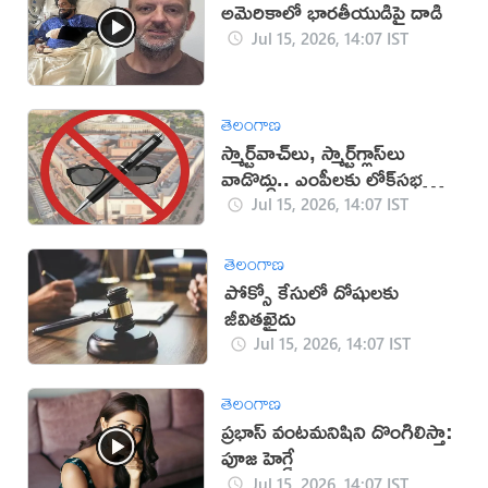
అమెరికాలో భారతీయుడిపై దాడి
Jul 15, 2026, 14:07 IST
తెలంగాణ
స్మార్ట్‌వాచ్‌లు, స్మార్ట్‌గ్లాస్‌లు
వాడొద్దు.. ఎంపీలకు లోక్‌సభ
సూచన
Jul 15, 2026, 14:07 IST
తెలంగాణ
పోక్సో కేసులో దోషులకు
జీవితఖైదు
Jul 15, 2026, 14:07 IST
తెలంగాణ
ప్రభాస్ వంటమనిషిని దొంగిలిస్తా:
పూజ హెగ్డే
Jul 15, 2026, 14:07 IST