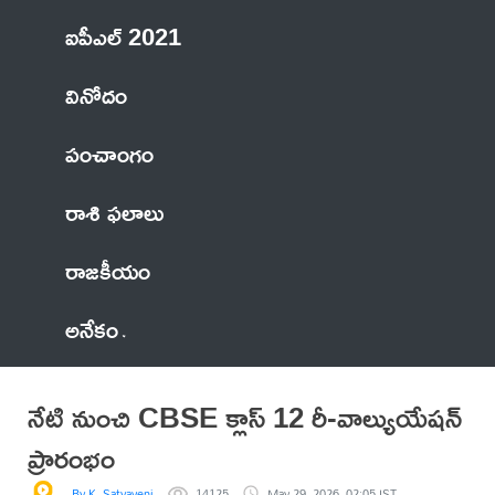
ఐపీఎల్ 2021
వినోదం
పంచాంగం
రాశి ఫలాలు
రాజకీయం
అనేకం
నేటి నుంచి CBSE క్లాస్ 12 రీ-వాల్యుయేషన్‌
ప్రారంభం
By K. Satyaveni
14125
May 29, 2026, 02:05 IST