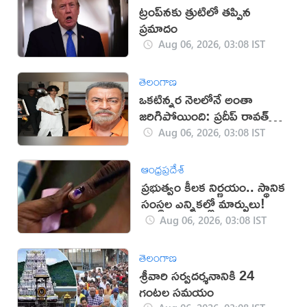
ట్రంప్‌నకు త్రుటిలో తప్పిన
ప్రమాదం
Aug 06, 2026, 03:08 IST
తెలంగాణ
ఒకటిన్నర నెలలోనే అంతా
జరిగిపోయింది: ప్రదీప్ రావత్
కుమారుడు
Aug 06, 2026, 03:08 IST
ఆంధ్రప్రదేశ్
ప్రభుత్వం కీలక నిర్ణయం.. స్థానిక
సంస్థల ఎన్నికల్లో మార్పులు!
Aug 06, 2026, 03:08 IST
తెలంగాణ
శ్రీవారి సర్వదర్శనానికి 24
గంటల సమయం