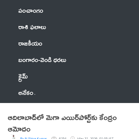
పంచాంగం
రాశి ఫలాలు
రాజకీయం
బంగారం-వెండి ధరలు
క్రైమ్
అనేకం
ఆదిలాబాద్‌లో మెగా ఎయిర్‌పోర్ట్‌కు కేంద్రం
ఆమోదం
By N Shiva Kumar
6254
May 31, 2026, 01:05 IST