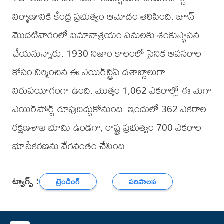
నిర్మాణానికి కేంద్ర ప్రభుత్వం ఆమోదం తెలిపింది. జూన్‌
మొదటివారంలో విమానాశ్రయం పనులకు శంకుస్థాపన
చేయనున్నారు. 1930 నిజాం కాలంలో సైనిక అవసరాల
కోసం నిర్మించిన ఈ ఎయిర్‌స్ట్రిప్‌ దశాబ్దాలుగా
నిరుపయోగంగా ఉంది. మొత్తం 1,062 ఎకరాల్లో ఈ మెగా
ఎయిర్‌పోర్ట్‌ రూపుదిద్దుకోనుంది. ఇందులో 362 ఎకరాల
రక్షణశాఖ భూమి ఉండగా, రాష్ట్ర ప్రభుత్వం 700 ఎకరాల
భూసేకరణను వేగవంతం చేసింది.
ట్యాగ్స్ :
ట్రెండింగ్
పరిపాలన