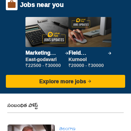
Jobs near you
Marketing
Field
Executive
Marketing
East-godavari
Kurnool
Executive
₹22500 - ₹30000
₹20000 - ₹30000
Explore more jobs
సంబంధిత పోస్ట్
తెలంగాణ