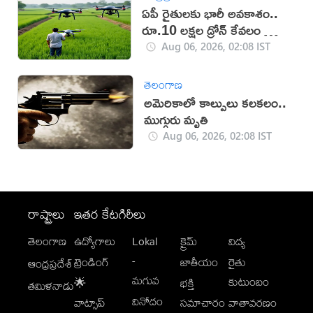
ఏపీ రైతులకు భారీ అవకాశం..
రూ.10 లక్షల డ్రోన్ కేవలం రూ.2
లక్షలకే!
Aug 06, 2026, 02:08 IST
తెలంగాణ
అమెరికాలో కాల్పులు కలకలం..
ముగ్గురు మృతి
Aug 06, 2026, 02:08 IST
రాష్ట్రాలు
ఇతర కేటగిరీలు
తెలంగాణ
ఉద్యోగాలు
Lokal
క్రైమ్
విద్య
-
ట్రెండింగ్
జాతీయం
రైతు
ఆంధ్రప్రదేశ్
మగువ
కుటుంబం
🌟
భక్తి
తమిళనాడు
వినోదం
వాట్సాప్
సమాచారం
వాతావరణం