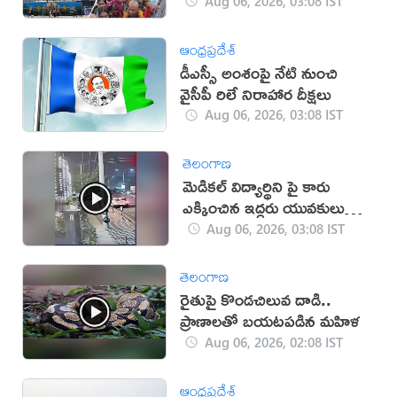
Aug 06, 2026, 03:08 IST
ఆంధ్రప్రదేశ్
డీఎస్సీ అంశంపై నేటి నుంచి
వైసీపీ రిలే నిరాహార దీక్షలు
Aug 06, 2026, 03:08 IST
తెలంగాణ
మెడికల్ విద్యార్థిని పై కారు
ఎక్కించిన ఇద్దరు యువకులు
(వీడియో)
Aug 06, 2026, 03:08 IST
తెలంగాణ
రైతుపై కొండచిలువ దాడి..
ప్రాణాలతో బయటపడిన మహిళ
Aug 06, 2026, 02:08 IST
ఆంధ్రప్రదేశ్