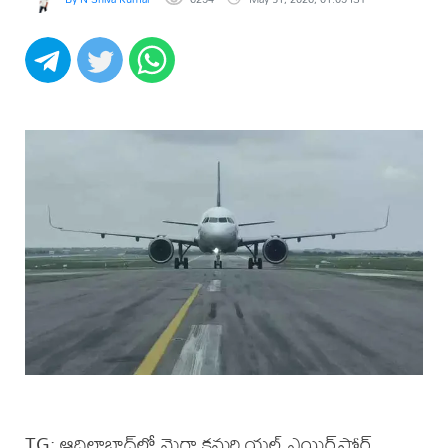
TG: ఆదిలాబాద్‌లో మెగా కమర్షియల్‌ ఎయిర్‌పోర్ట్‌