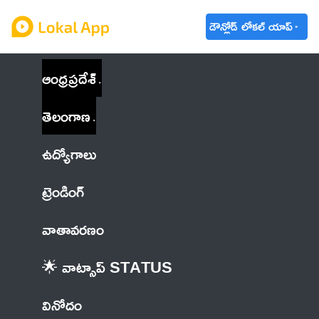
డౌన్లోడ్ లోకల్ యాప్
ఆంధ్రప్రదేశ్
తెలంగాణ
ఉద్యోగాలు
ట్రెండింగ్
వాతావరణం
🌟 వాట్సాప్ STATUS
వినోదం