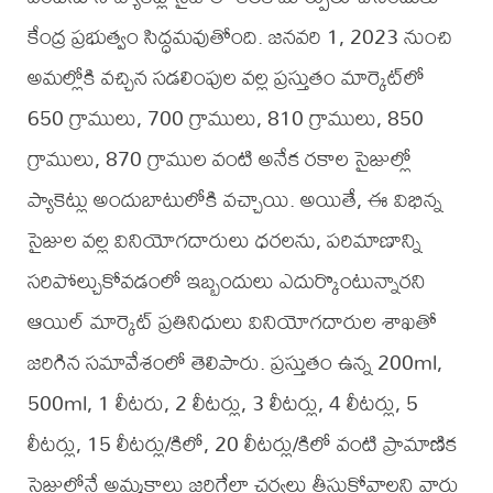
కేంద్ర ప్రభుత్వం సిద్ధమవుతోంది. జనవరి 1, 2023 నుంచి
అమల్లోకి వచ్చిన సడలింపుల వల్ల ప్రస్తుతం మార్కెట్‌లో
650 గ్రాములు, 700 గ్రాములు, 810 గ్రాములు, 850
గ్రాములు, 870 గ్రాముల వంటి అనేక రకాల సైజుల్లో
ప్యాకెట్లు అందుబాటులోకి వచ్చాయి. అయితే, ఈ విభిన్న
సైజుల వల్ల వినియోగదారులు ధరలను, పరిమాణాన్ని
సరిపోల్చుకోవడంలో ఇబ్బందులు ఎదుర్కొంటున్నారని
ఆయిల్‌ మార్కెట్‌ ప్రతినిధులు వినియోగదారుల శాఖతో
జరిగిన సమావేశంలో తెలిపారు. ప్రస్తుతం ఉన్న 200ml,
500ml, 1 లీటరు, 2 లీటర్లు, 3 లీటర్లు, 4 లీటర్లు, 5
లీటర్లు, 15 లీటర్లు/కిలో, 20 లీటర్లు/కిలో వంటి ప్రామాణిక
సైజుల్లోనే అమ్మకాలు జరిగేలా చర్యలు తీసుకోవాలని వారు