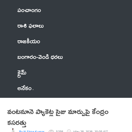
పంచాంగం
రాశి ఫలాలు
రాజకీయం
బంగారం-వెండి ధరలు
క్రైమ్
అనేకం
వంటనూనె ప్యాకెట్ల సైజు మార్పుపై కేంద్రం
కసరత్తు
By N Shiva Kumar
5258
May 28, 2026, 20:05 IST