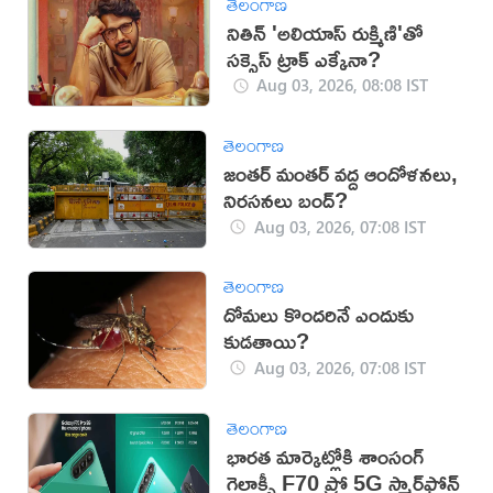
తెలంగాణ
నితిన్ 'అలియాస్ రుక్మిణి'తో
సక్సెస్ ట్రాక్ ఎక్కేనా?
Aug 03, 2026, 08:08 IST
తెలంగాణ
జంతర్ మంతర్ వద్ద ఆందోళనలు,
నిరసనలు బంద్?
Aug 03, 2026, 07:08 IST
తెలంగాణ
దోమలు కొందరినే ఎందుకు
కుడతాయి?
Aug 03, 2026, 07:08 IST
తెలంగాణ
భారత మార్కెట్లోకి శాంసంగ్
గెలాక్సీ F70 ప్రో 5G స్మార్ట్‌ఫోన్