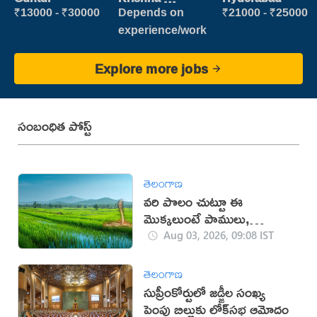
vijayawada
₹13000 - ₹30000
Depends on
₹21000 - ₹25000
experience/work
Explore more jobs
సంబంధిత పోస్ట్
తెలంగాణ
వరి పొలం చుట్టూ ఈ
మొక్కలుంటే పాములు,
చీడపీడలు దరిచేరవు!
Aug 03, 2026, 09:08 IST
తెలంగాణ
సుప్రీంకోర్టులో జడ్జీల సంఖ్య
పెంపు బిల్లుకు లోక్‌సభ ఆమోదం