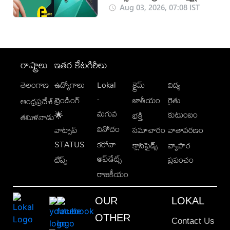
Aug 03, 2026, 07:08 IST
రాష్ట్రాలు
ఇతర కేటగిరీలు
తెలంగాణ
ఉద్యోగాలు
Lokal
క్రైమ్
విద్య
-
ట్రెండింగ్
జాతీయం
రైతు
ఆంధ్రప్రదేశ్
మగువ
కుటుంబం
🌟
భక్తి
తమిళనాడు
వినోదం
వాట్సాప్
సమాచారం
వాతావరణం
STATUS
కరోనా
క్లాసిఫైడ్స్
వ్యాపార
అప్‌డేట్స్
టిప్స్
ప్రపంచం
రాజకీయం
OUR
LOKAL
OTHER
Contact Us