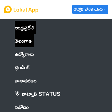
డౌన్లోడ్ లోకల్ యాప్
ఆంధ్రప్రదేశ్
తెలంగాణ
ఉద్యోగాలు
ట్రెండింగ్
వాతావరణం
🌟 వాట్సాప్ STATUS
వినోదం