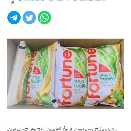
వంటనూనె ప్యాకెట్ల సైజులో కీలక మార్పులు చేసేందుకు