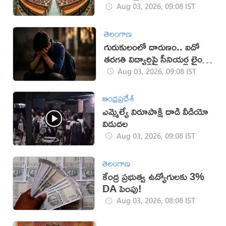
Aug 03, 2026, 09:08 IST
తెలంగాణ
గురుకులంలో దారుణం.. ఐదో
తరగతి విద్యార్థిపై సీనియర్ల లైంగిక
దాడి!
Aug 03, 2026, 09:08 IST
ఆంధ్రప్రదేశ్
ఎమ్మెల్యే విరూపాక్షి దాడి వీడియో
విడుదల
Aug 03, 2026, 09:08 IST
తెలంగాణ
కేంద్ర ప్రభుత్వ ఉద్యోగులకు 3%
DA పెంపు!
Aug 03, 2026, 08:08 IST