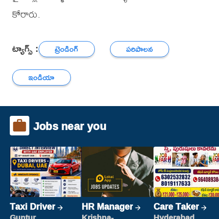
కోరారు.
ట్యాగ్స్ :
ట్రెండింగ్
పరిపాలన
ఇండియా
Jobs near you
Taxi Driver
HR Manager
Care Taker
Guntur
Krishna-
Hyderabad