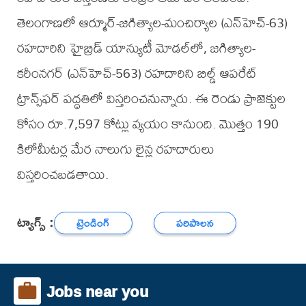
తెలంగాణలో ఆర్మూర్‌-జగిత్యాల-మంచిర్యాల (ఎన్‌హెచ్‌-63)
రహదారిని హైబ్రిడ్ యాన్యుటీ మోడల్‌లో, జగిత్యాల-
కరీంనగర్ (ఎన్‌హెచ్‌-563) రహదారిని బిల్డ్ ఆపరేట్
ట్రాన్స్‌ఫర్ పద్ధతిలో విస్తరించనున్నారు. ఈ రెండు ప్రాజెక్టుల
కోసం రూ.7,597 కోట్లు వ్యయం కానుంది. మొత్తం 190
కిలోమీటర్ల మేర నాలుగు లైన్ల రహదారులు
విస్తరించబడతాయి.
ట్యాగ్స్ :
ట్రెండింగ్
పరిపాలన
Jobs near you