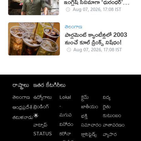
ఇంగ్లీష్ సినిమాగా ‘ధురంధర్’
రికార్డు
Aug 07, 2026, 17:08 IST
తెలంగాణ
పార్లమెంట్ క్యాంటీన్లలో 2003
నుంచే కూల్ డ్రింక్స్ నిషేధం!
Aug 07, 2026, 17:08 IST
రాష్ట్రాలు
ఇతర కేటగిరీలు
తెలంగాణ
ఉద్యోగాలు
Lokal
క్రైమ్
విద్య
-
ట్రెండింగ్
జాతీయం
రైతు
ఆంధ్రప్రదేశ్
మగువ
కుటుంబం
🌟
భక్తి
తమిళనాడు
వినోదం
వాట్సాప్
సమాచారం
వాతావరణం
STATUS
కరోనా
క్లాసిఫైడ్స్
వ్యాపార