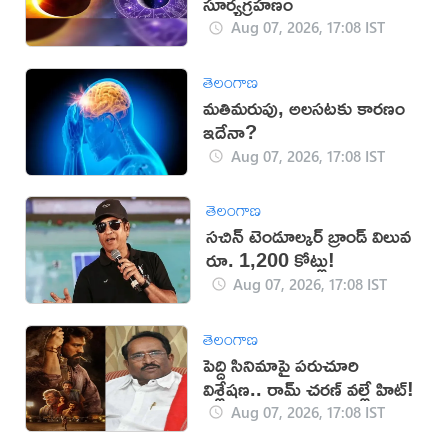
సూర్యగ్రహణం
Aug 07, 2026, 17:08 IST
తెలంగాణ
మతిమరుపు, అలసటకు కారణం
ఇదేనా?
Aug 07, 2026, 17:08 IST
తెలంగాణ
సచిన్ టెండూల్కర్ బ్రాండ్ విలువ
రూ. 1,200 కోట్లు!
Aug 07, 2026, 17:08 IST
తెలంగాణ
పెద్ది సినిమాపై పరుచూరి
విశ్లేషణ.. రామ్ చరణ్ వల్లే హిట్!
Aug 07, 2026, 17:08 IST