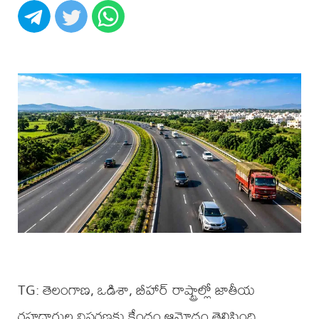
TG: తెలంగాణ, ఒడిశా, బీహార్ రాష్ట్రాల్లో జాతీయ
రహదారుల విస్తరణకు కేంద్రం ఆమోదం తెలిపింది.