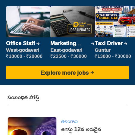
Office Staff
Marketing
Taxi Driver
Executive
West-godavari
East-godavari
Guntur
₹18000 - ₹20000
₹22500 - ₹30000
₹13000 - ₹30000
Explore more jobs
సంబంధిత పోస్ట్
తెలంగాణ
ఆగస్టు 12న అరుదైన