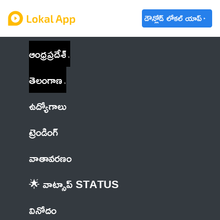
డౌన్లోడ్ లోకల్ యాప్
ఆంధ్రప్రదేశ్
తెలంగాణ
ఉద్యోగాలు
ట్రెండింగ్
వాతావరణం
🌟 వాట్సాప్ STATUS
వినోదం