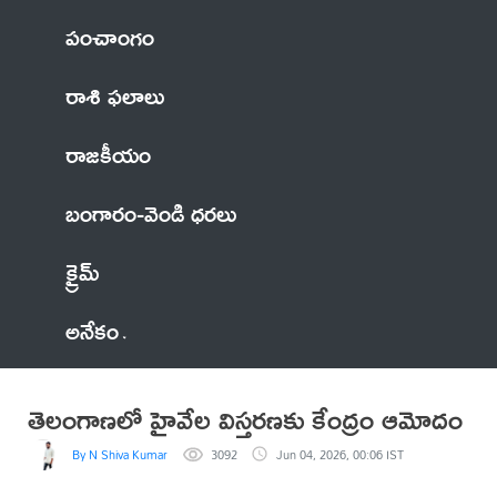
పంచాంగం
రాశి ఫలాలు
రాజకీయం
బంగారం-వెండి ధరలు
క్రైమ్
అనేకం
తెలంగాణలో హైవేల విస్తరణకు కేంద్రం ఆమోదం
By N Shiva Kumar
3092
Jun 04, 2026, 00:06 IST