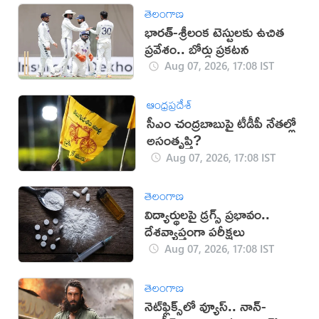
తెలంగాణ
భారత్-శ్రీలంక టెస్టులకు ఉచిత
ప్రవేశం.. బోర్డు ప్రకటన
Aug 07, 2026, 17:08 IST
ఆంధ్రప్రదేశ్
సీఎం చంద్రబాబుపై టీడీపీ నేతల్లో
అసంతృప్తి?
Aug 07, 2026, 17:08 IST
తెలంగాణ
విద్యార్థులపై డ్రగ్స్ ప్రభావం..
దేశవ్యాప్తంగా పరీక్షలు
Aug 07, 2026, 17:08 IST
తెలంగాణ
నెట్‌ఫ్లిక్స్‌లో వ్యూస్.. నాన్-