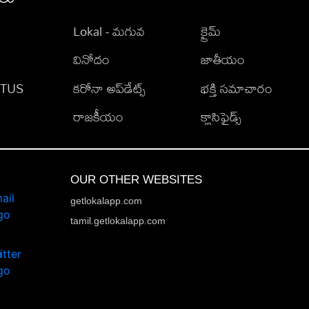
Lokal - మగువ
క్రైమ్
వినోదం
జాతీయం
TATUS
కరోనా అప్‌డేట్స్
భక్తి సమాచారం
రాజకీయం
క్లాసిఫైడ్స్
OUR OTHER WEBSITES
getlokalapp.com
tamil.getlokalapp.com