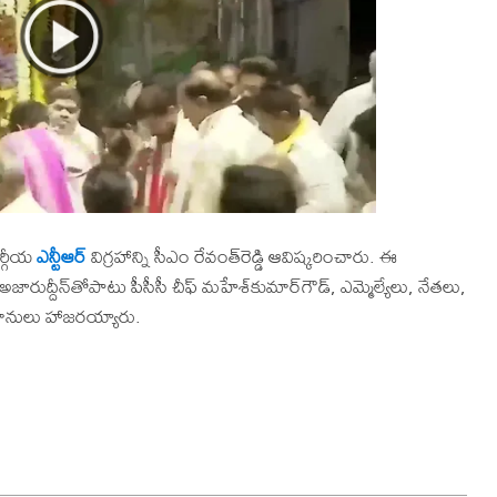
వర్గీయ
ఎన్టీఆర్
​ విగ్రహాన్ని సీఎం రేవంత్​రెడ్డి ఆవిష్కరించారు. ఈ
రుద్దీన్​తోపాటు పీసీసీ చీఫ్​ మహేశ్​కుమార్​గౌడ్​​, ఎమ్మెల్యేలు, నేతలు,​
మానులు హాజరయ్యారు.