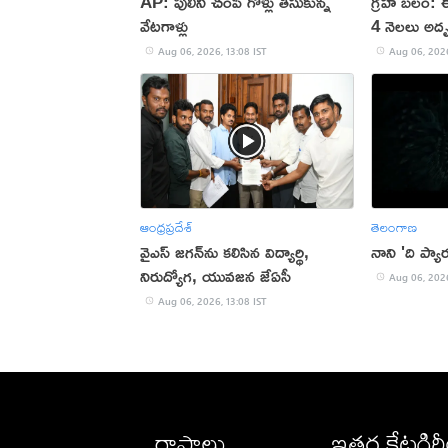
AP: పులిని చంపి గోళ్లు తీసుకున్న
గ్రహ బలం: 
వేటగాళ్లు
4 నెలలు అదృ
Aug 06, 2026, 13:08 IST
Aug 06, 2026
ఆంధ్రప్రదేశ్
తెలంగాణ
వైఎస్‌ జగన్‌ను కలిసిన విద్యార్థి,
నాని 'ది ప్యా
నిరుద్యోగ, యువజన జేఏసీ
Aug 06, 2026
Aug 06, 2026, 13:08 IST
రాష్ట్రాలు
ఇతర కేటగిర