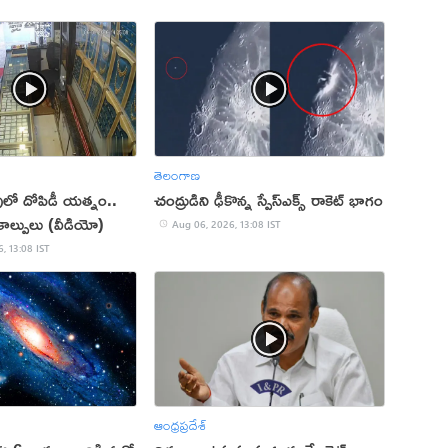
తెలంగాణ
పులో దోపిడీ యత్నం..
చంద్రుడిని ఢీకొన్న స్పేస్‌ఎక్స్ రాకెట్ భాగం
ల్పులు (వీడియో)
Aug 06, 2026, 13:08 IST
, 13:08 IST
ఆంధ్రప్రదేశ్