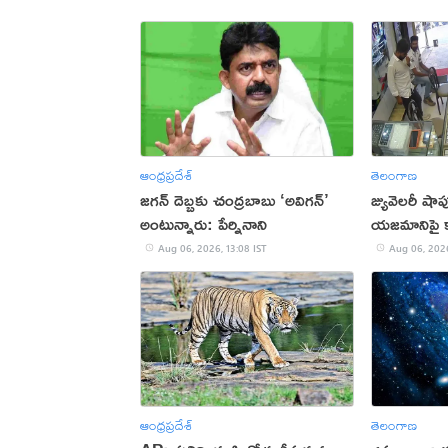
ఆంధ్రప్రదేశ్
తెలంగాణ
జగన్ దెబ్బకు చంద్రబాబు ‘అవిగన్’
జ్యువెలరీ షా
అంటున్నారు: పేర్నినాని
యజమానిపై కా
Aug 06, 2026, 13:08 IST
Aug 06, 2026
ఆంధ్రప్రదేశ్
తెలంగాణ