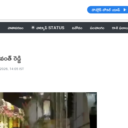
డౌన్లోడ్ లోకల్ యాప్
వాతావరణం
🌟 వాట్సాప్ STATUS
వినోదం
పంచాంగం
రాశి ఫలాల
వంత్ రెడ్డి
2026, 14:05 IST