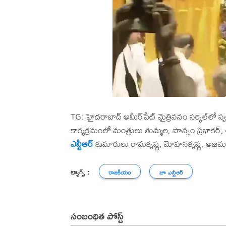
TG: హైదరాబాద్ అమీర్‌పేట్​ మైత్రివనం సర్కిల్​లో స్
కార్యక్రమంలో మంత్రులు తుమ్మల, పొన్నం ప్రభాకర్​, అజా
ఎన్టీఆర్
​ కుమారులు రామకృష్ణ, మోహనకృష్ణ, అభి
ట్యాగ్స్ :
రాజకీయం
జూ ఎన్టీఆర్
సంబంధిత పోస్ట్