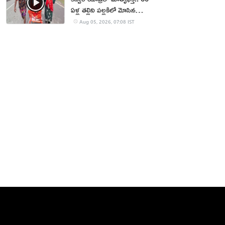
ఏళ్ల తల్లిని పల్లకిలో మోసిన
కొడుకు, కోడలు!
Aug 05, 2026, 07:08 IST