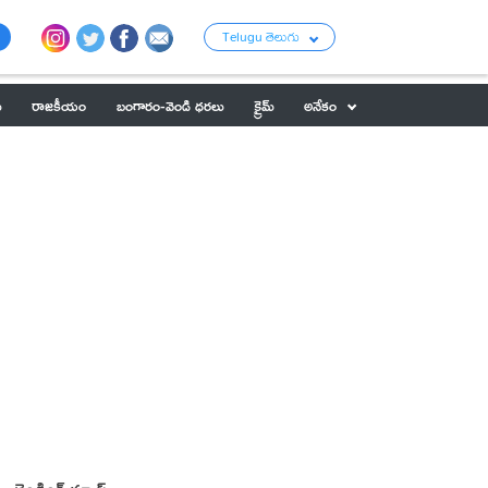
Telugu తెలుగు
ు
రాజకీయం
బంగారం-వెండి ధరలు
క్రైమ్
అనేకం