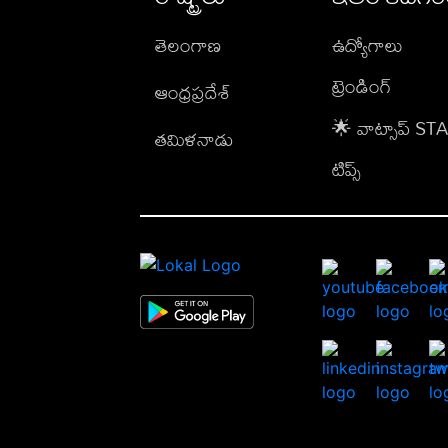
తెలంగాణ
ఉద్యోగాలు
ట్రెండింగ్
ఆంధ్రప్రదేశ్
🌟 వాట్సాప్ S
తమిళనాడు
టిప్స్