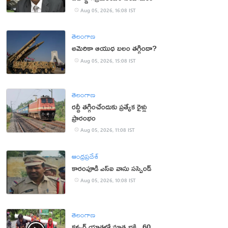
Aug 05, 2026, 16:08 IST
తెలంగాణ
అమెరికా ఆయుధ బలం తగ్గిందా?
Aug 05, 2026, 15:08 IST
తెలంగాణ
రద్దీ తగ్గించేందుకు ప్రత్యేక రైళ్లు
ప్రారంభం
Aug 05, 2026, 11:08 IST
ఆంధ్రప్రదేశ్
కారంపూడి ఎస్ఐ వాసు స‌స్పెండ్‌
Aug 05, 2026, 10:08 IST
తెలంగాణ
కన్వర్ యాత్రలో మాతృభక్తి.. 60