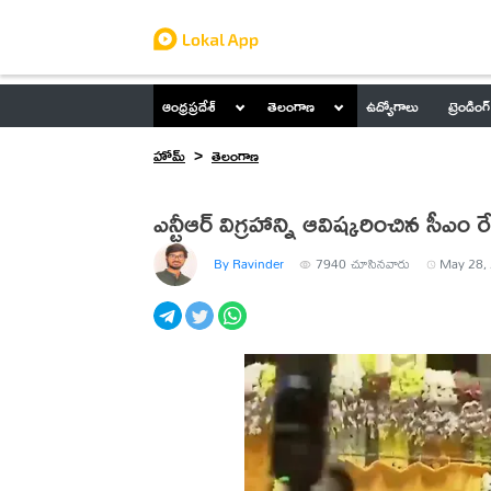
ఆంధ్రప్రదేశ్
తెలంగాణ
ఉద్యోగాలు
ట్రెండింగ్
హోమ్
తెలంగాణ
ఎన్టీఆర్ విగ్రహాన్ని ఆవిష్కరించిన సీఎం రే
By Ravinder
7940
చూసినవారు
May 28, 