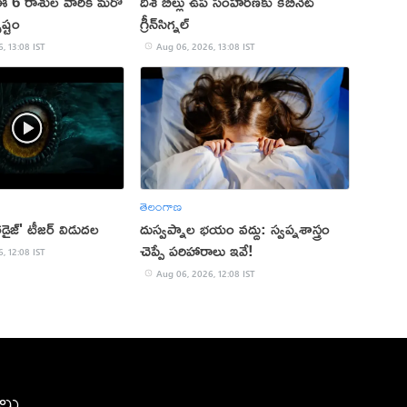
ఈ 6 రాశుల వారికి మరో
దిశ బిల్లు ఉప సంహ‌ర‌ణ‌కు కేబినెట్
ష్టం
గ్రీన్‌సిగ్న‌ల్‌
, 13:08 IST
Aug 06, 2026, 13:08 IST
తెలంగాణ
రడైజ్' టీజర్ విడుదల
దుస్వప్నాల భయం వద్దు: స్వప్నశాస్త్రం
చెప్పే పరిహారాలు ఇవే!
, 12:08 IST
Aug 06, 2026, 12:08 IST
ీలు