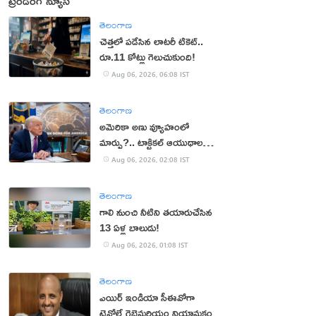
ట్రెండింగ్ న్యూస్
తెలంగాణ
చెత్తలో పడేసిన లాటరీ టికెట్..
రూ.11 కోట్లు గెలుచుకుంది!
Aug 06, 2026, 06:08 IST
తెలంగాణ
అమెరికా అణు వ్యూహంలో
మార్పు?.. టాక్టికల్ ఆయుధాలకు
ప్రాధాన్యం!
Aug 06, 2026, 02:08 IST
తెలంగాణ
గాలి నుంచి నీటిని తయారుచేసిన
13 ఏళ్ల బాలుడు!
Aug 06, 2026, 01:08 IST
తెలంగాణ
ఎయిర్ ఇండియా సీఈవోగా
టెవోల్డే గెబ్రెమరియం నియామకం