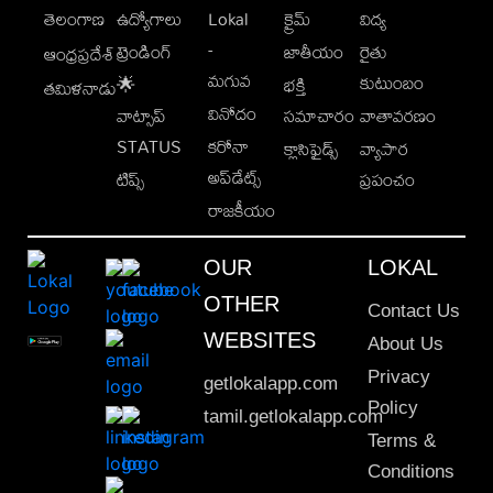
తెలంగాణ
ఉద్యోగాలు
Lokal
క్రైమ్
విద్య
-
ట్రెండింగ్
జాతీయం
రైతు
ఆంధ్రప్రదేశ్
మగువ
కుటుంబం
🌟
భక్తి
తమిళనాడు
వినోదం
వాట్సాప్
సమాచారం
వాతావరణం
STATUS
కరోనా
క్లాసిఫైడ్స్
వ్యాపార
అప్‌డేట్స్
టిప్స్
ప్రపంచం
రాజకీయం
OUR
LOKAL
OTHER
Contact Us
WEBSITES
About Us
Privacy
getlokalapp.com
Policy
tamil.getlokalapp.com
Terms &
Conditions