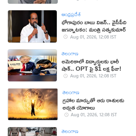
ఆంధ్రప్రదేశ్
భోగాపురం బాబు విజన్.. వైసీపీది
జగన్నాటకం: మంత్రి సత్యకుమార్
Aug 01, 2026, 12:08 IST
తెలంగాణ
అమెరికాలో విద్యార్థులకు భారీ
షాక్.. OPT పై $1 లక్ష ఫీజు!
Aug 01, 2026, 12:08 IST
తెలంగాణ
గ్రహాల మార్పుతో ఆరు రాశులకు
అద్భుత యోగాలు
Aug 01, 2026, 12:08 IST
తెలంగాణ