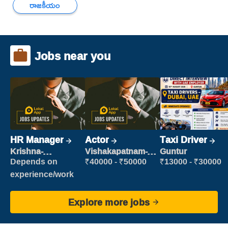
రాజకీయం
Jobs near you
HR Manager
Actor
Taxi Driver
Krishna-
Vishakapatnam-
Guntur
vijayawada
new
Depends on
₹40000 - ₹50000
₹13000 - ₹30000
experience/work
Explore more jobs