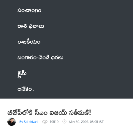
పంచాంగం
రాశి ఫలాలు
రాజకీయం
బంగారం-వెండి ధరలు
క్రైమ్
అనేకం
బీజేపీలోకి సీఎం విజయ్‌ సతీమణి!
By Sai shivani
10519
May 30, 2026, 08:05 IST