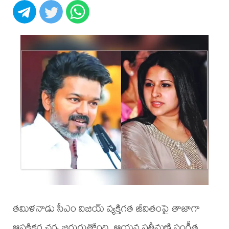
తమిళనాడు సీఎం విజయ్ వ్యక్తిగత జీవితంపై తాజాగా
ఆసక్తికర చర్చ జరుగుతోంది. ఆయన సతీమణి సంగీత