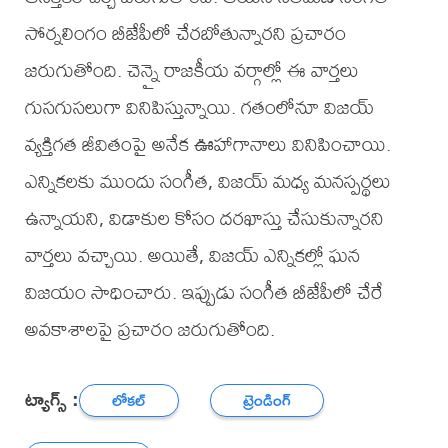
సోర్నలింగం బీజేపీలో చేరబోతున్నారని ప్రచారం
జరుగుతోంది. చెన్నై రాజకీయ వర్గాల్లో ఈ వార్తలు
గుసగుసలుగా వినిపిస్తున్నాయి. గతంలోనూ విజయ్
వ్యక్తిగత జీవితంపై అనేక ఊహాగానాలు వినిపించాయి.
ఎన్నికలకు ముందు సంగీత, విజయ్ మధ్య మనస్పర్థలు
ఉన్నాయని, విడాకుల కోసం దరఖాస్తు చేసుకున్నారని
వార్తలు వచ్చాయి. అయితే, విజయ్ ఎన్నికల్లో ఘన
విజయం సాధించారు. ఇప్పుడు సంగీత బీజేపీలో చేరే
అవకాశాలపై ప్రచారం జరుగుతోంది.
ట్యాగ్స్ :
లోకల్
ట్రెండింగ్