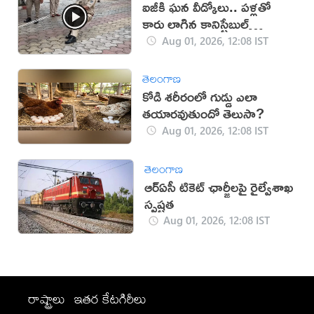
ఐజీకి ఘన వీడ్కోలు.. పళ్లతో
కారు లాగిన కానిస్టేబుల్
(వీడియో)
Aug 01, 2026, 12:08 IST
తెలంగాణ
కోడి శరీరంలో గుడ్డు ఎలా
తయారవుతుందో తెలుసా?
Aug 01, 2026, 12:08 IST
తెలంగాణ
ఆర్ఏసీ టికెట్ ఛార్జీలపై రైల్వేశాఖ
స్పష్టత
Aug 01, 2026, 12:08 IST
రాష్ట్రాలు
ఇతర కేటగిరీలు