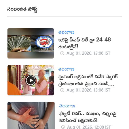
సంబంధిత పోస్ట్
తెలంగాణ
ఇకపై పీఎఫ్ విత్ డ్రా 24-48
గంటల్లోనే!
Aug 01, 2026, 13:08 IST
తెలంగాణ
మైసూర్ ఆశ్రమంలో వివేక స్మారక్
ప్రారంభించిన ప్రధాని మోదీ
(వీడియో)
Aug 01, 2026, 13:08 IST
తెలంగాణ
ఫ్యాటీ లివర్.. ముఖం, చర్మంపై
కనిపించే లక్షణాలివే!
Aug 01, 2026, 12:08 IST