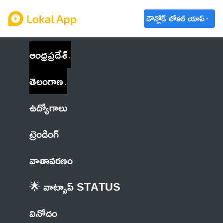
డౌన్లోడ్ లోకల్ యాప్
ఆంధ్రప్రదేశ్
తెలంగాణ
ఉద్యోగాలు
ట్రెండింగ్
వాతావరణం
🌟 వాట్సాప్ STATUS
వినోదం