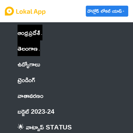
డౌన్లోడ్ లోకల్ యాప్
ఆంధ్రప్రదేశ్
తెలంగాణ
ఉద్యోగాలు
ట్రెండింగ్
వాతావరణం
బడ్జెట్ 2023-24
🌟 వాట్సాప్ STATUS