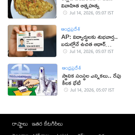
వివాహిత ఆత్మహత్య
Jul 14, 2026, 05:07 IST
ఆంధ్రప్రదేశ్
AP: విద్యార్థులకు శుభవార్త..
బడుల్లోనే ఉచిత ఆధార్
క్యాంపులు!
Jul 14, 2026, 05:07 IST
ఆంధ్రప్రదేశ్
స్థానిక సంస్థల ఎన్నికలు.. రేపు
కీలక భేటీ
Jul 14, 2026, 05:07 IST
రాష్ట్రాలు
ఇతర కేటగిరీలు