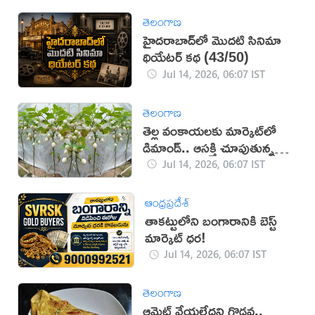
తెలంగాణ
హైదరాబాద్‌లో మొదటి సినిమా
థియేటర్ కథ (43/50)
Jul 14, 2026, 06:07 IST
తెలంగాణ
తెల్ల వంకాయలకు మార్కెట్‌లో
డిమాండ్.. ఆసక్తి చూపుతున్న
రైతులు
Jul 14, 2026, 06:07 IST
ఆంధ్రప్రదేశ్
తాకట్టులోని బంగారానికి బెస్ట్
మార్కెట్ ధర!
Jul 14, 2026, 06:07 IST
తెలంగాణ
ఆమ్లెట్ వేయలేదని గొడవ..