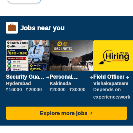
Jobs near you
Security Guard
Personal
Field Officer
(Security)
Assistant
Hyderabad
Kakinada
Vishakapatnam
₹16000 - ₹20000
₹20000 - ₹30000
Depends on
experience/work
Explore more jobs