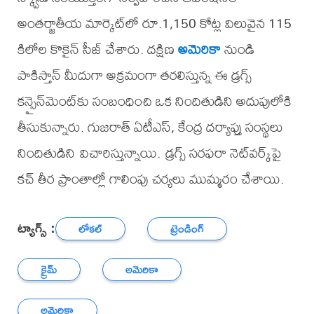
అంతర్జాతీయ మార్కెట్‌లో రూ.1,150 కోట్ల విలువైన 115
కిలోల కొకైన్ సీజ్ చేశారు. దక్షిణ
అమెరికా
నుండి
పాకిస్తాన్ మీదుగా అక్రమంగా తరలిస్తున్న ఈ డ్రగ్స్
కన్సైన్‌మెంట్‌కు సంబంధించి ఒక నిందితుడిని అదుపులోకి
తీసుకున్నారు. గుజరాత్ ఏటీఎస్, కేంద్ర దర్యాప్తు సంస్థలు
నిందితుడిని విచారిస్తున్నాయి. డ్రగ్స్ సరఫరా నెట్‌వర్క్‌పై
కచ్ తీర ప్రాంతాల్లో గాలింపు చర్యలు ముమ్మరం చేశాయి.
ట్యాగ్స్ :
లోకల్
ట్రెండింగ్
క్రైమ్
అమెరికా
అమెరికా