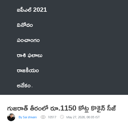
ఐపీఎల్ 2021
వినోదం
పంచాంగం
రాశి ఫలాలు
రాజకీయం
అనేకం
గుజరాత్ తీరంలో రూ.1150 కోట్ల కొకైన్ సీజ్
By Sai shivani
10517
May 27, 2026, 06:05 IST