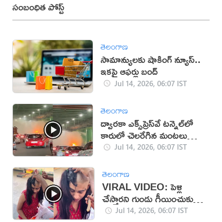
సంబంధిత పోస్ట్
తెలంగాణ
సామాన్యులకు షాకింగ్ న్యూస్..
ఇకపై ఆఫర్లు బంద్
Jul 14, 2026, 06:07 IST
తెలంగాణ
ద్వారకా ఎక్స్‌ప్రెస్‌వే టన్నెల్‌లో
కారులో చెలరేగిన మంటలు
(వీడియో)
Jul 14, 2026, 06:07 IST
తెలంగాణ
VIRAL VIDEO: పెళ్లి
చేస్తారని గుండు గీయించుకున్న
అమ్మాయి
Jul 14, 2026, 06:07 IST