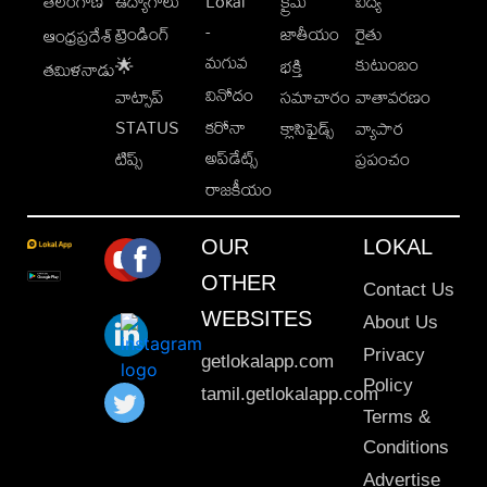
తెలంగాణ
ఉద్యోగాలు
Lokal
క్రైమ్
విద్య
-
ట్రెండింగ్
జాతీయం
రైతు
ఆంధ్రప్రదేశ్
మగువ
కుటుంబం
🌟
భక్తి
తమిళనాడు
వినోదం
వాట్సాప్
సమాచారం
వాతావరణం
STATUS
కరోనా
క్లాసిఫైడ్స్
వ్యాపార
అప్‌డేట్స్
టిప్స్
ప్రపంచం
రాజకీయం
OUR
LOKAL
OTHER
Contact Us
WEBSITES
About Us
Privacy
getlokalapp.com
Policy
tamil.getlokalapp.com
Terms &
Conditions
Advertise