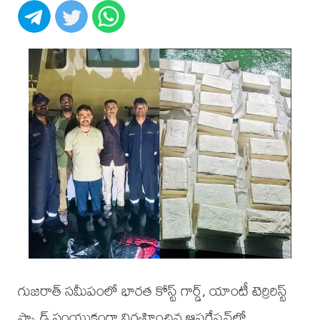
గుజరాత్ సమీపంలో భారత కోస్ట్ గార్డ్, యాంటీ టెర్రిరిస్ట్
స్క్వాడ్ సంయుక్తంగా నిర్వహించిన ఆపరేషన్‌లో