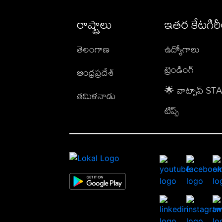
రాష్ట్రాలు
ఇతర కేటగిర
తెలంగాణ
ఉద్యోగాలు
ట్రెండింగ్
ఆంధ్రప్రదేశ్
🌟 వాట్సాప్ S
తమిళనాడు
టిప్స్