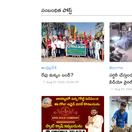
సంబంధిత పోస్ట్
ఆంధ్రప్రదేశ్
తెలంగాణ
రేపు మన్యం బంద్‌?
సర్జరీ చేస్త
వీడియో వైరల
Aug 07, 2026, 02:08 IST
Aug 07, 2026