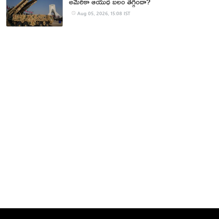
అమెరికా ఆయుధ బలం తగ్గిందా?
Aug 05, 2026, 15:08 IST