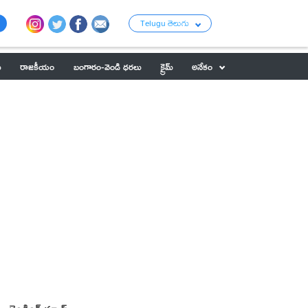
Telugu తెలుగు
ు
రాజకీయం
బంగారం-వెండి ధరలు
క్రైమ్
అనేకం