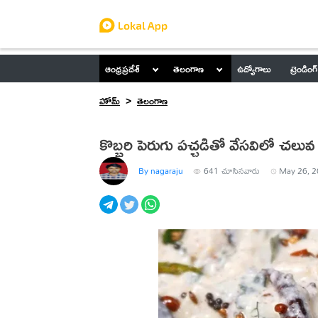
ఆంధ్రప్రదేశ్
తెలంగాణ
ఉద్యోగాలు
ట్రెండింగ్
హోమ్
తెలంగాణ
కొబ్బరి పెరుగు పచ్చడితో వేసవిలో చలువ
By nagaraju
641
చూసినవారు
May 26, 2