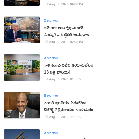
Aug 06, 2026, 06:08 IST
తెలంగాణ
అమెరికా అణు వ్యూహంలో
మార్పు?.. టాక్టికల్ ఆయుధాలకు
ప్రాధాన్యం!
Aug 06, 2026, 02:08 IST
తెలంగాణ
గాలి నుంచి నీటిని తయారుచేసిన
13 ఏళ్ల బాలుడు!
Aug 06, 2026, 01:08 IST
తెలంగాణ
ఎయిర్ ఇండియా సీఈవోగా
టెవోల్డే గెబ్రెమరియం నియామకం
Aug 05, 2026, 16:08 IST
తెలంగాణ