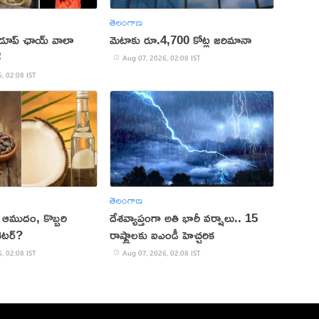
తెలంగాణ
 డూప్ ఛాయ్ వాలా
మెటాకు రూ.4,700 కోట్ల జరిమానా
్
Aug 07, 2026, 02:08 IST
, 02:08 IST
తెలంగాణ
కు ఆముదం, కొబ్బరి
దేశవ్యాప్తంగా అతి భారీ వర్షాలు.. 15
ెటర్?
రాష్ట్రాలకు ఐఎండీ హెచ్చరిక
, 02:08 IST
Aug 07, 2026, 02:08 IST