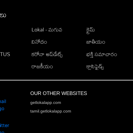
ీలు
Lokal - మగువ
క్రైమ్
వినోదం
జాతీయం
TATUS
కరోనా అప్‌డేట్స్
భక్తి సమాచారం
రాజకీయం
క్లాసిఫైడ్స్
OUR OTHER WEBSITES
getlokalapp.com
tamil.getlokalapp.com