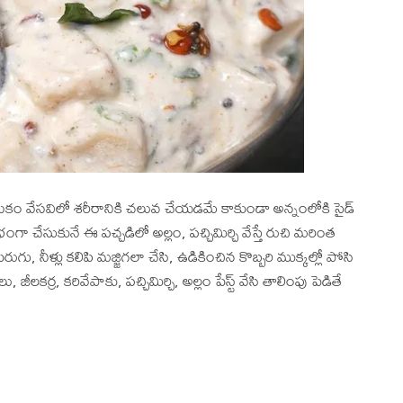
 వంటకం వేసవిలో శరీరానికి చలువ చేయడమే కాకుండా అన్నంలోకి సైడ్
 చేసుకునే ఈ పచ్చడిలో అల్లం, పచ్చిమిర్చి వేస్తే రుచి మరింత
ెరుగు, నీళ్లు కలిపి మజ్జిగలా చేసి, ఉడికించిన కొబ్బరి ముక్కల్లో పోసి
కర్ర, కరివేపాకు, పచ్చిమిర్చి, అల్లం పేస్ట్ వేసి తాలింపు పెడితే