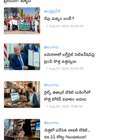
ట్రెండింగ్ న్యూస్
ఆంధ్రప్రదేశ్
రేపు మన్యం బంద్‌?
Aug 07, 2026, 02:08 IST
తెలంగాణ
అమెరికాలో బర్త్‌రైట్ సిటిజన్‌షిప్‌పై
ట్రంప్ కొత్త ఉత్తర్వులు
Aug 07, 2026, 02:08 IST
తెలంగాణ
రైల్వే తత్కాల్ టికెట్ బుకింగ్‌లో
కొత్త టోకెన్ విధానం అమలు
Aug 06, 2026, 17:08 IST
తెలంగాణ
చెత్తలో పడేసిన లాటరీ టికెట్..
రూ.11 కోట్లు గెలుచుకుంది!