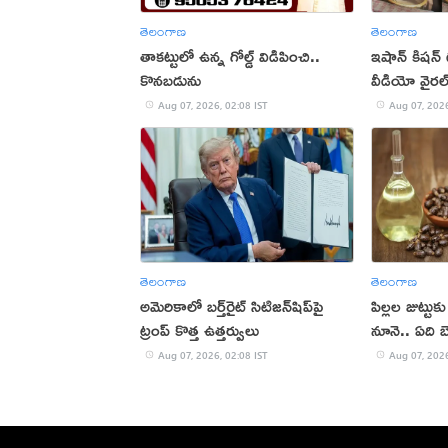
తెలంగాణ
తెలంగాణ
తాకట్టులో ఉన్న గోల్డ్ విడిపించి..
ఇషాన్ కిషన్
కొనబడును
వీడియో వైరల
Aug 07, 2026, 02:08 IST
Aug 07, 2026
తెలంగాణ
తెలంగాణ
అమెరికాలో బర్త్‌రైట్ సిటిజన్‌షిప్‌పై
పిల్లల జుట్టు
ట్రంప్ కొత్త ఉత్తర్వులు
నూనె.. ఏది బ
Aug 07, 2026, 02:08 IST
Aug 07, 2026