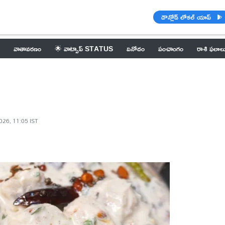
డౌన్లోడ్ లోకల్ యాప్
వాతావరణం
🌟 వాట్సాప్ STATUS
వినోదం
పంచాంగం
రాశి ఫలాల
026, 11:05 IST