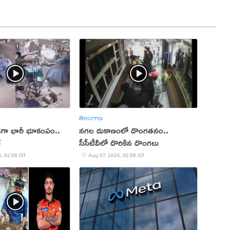
తెలంగాణ
ుండగా భారీ భూకంపం..
నగల దుకాణంలో దొంగతనం..
్
సీసీటీవీలో దొరికిన దొంగలు
, 02:08 IST
Aug 07, 2026, 02:08 IST