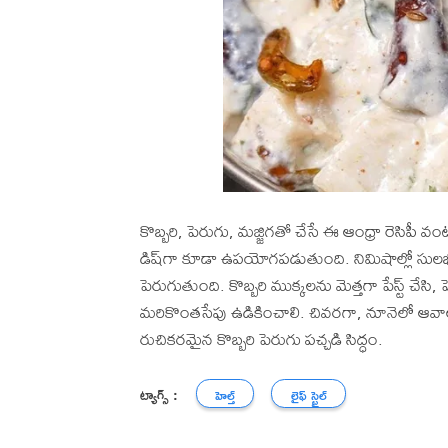
కొబ్బరి, పెరుగు, మజ్జిగతో చేసే ఈ ఆంధ్రా రెసిపీ
డిష్‌గా కూడా ఉపయోగపడుతుంది. నిమిషాల్లో సులభంగా
పెరుగుతుంది. కొబ్బరి ముక్కలను మెత్తగా పేస్ట్ చేసి, ప
మరికొంతసేపు ఉడికించాలి. చివరగా, నూనెలో ఆవాలు, జీల
రుచికరమైన కొబ్బరి పెరుగు పచ్చడి సిద్ధం.
ట్యాగ్స్ :
హెల్త్
లైఫ్ స్టైల్