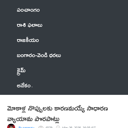
పంచాంగం
రాశి ఫలాలు
రాజకీయం
బంగారం-వెండి ధరలు
క్రైమ్
అనేకం
మోకాళ్ల నొప్పులకు కారణమయ్యే సాధారణ
వ్యాయామ పొరపాట్లు
By nagaraju
4579
May 26, 2026, 16:05 IST