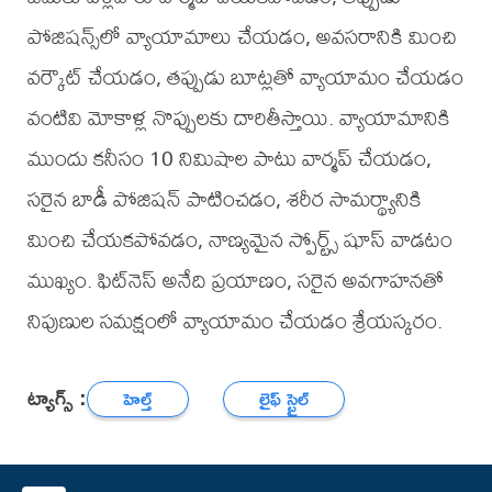
పోజిషన్స్‌లో వ్యాయామాలు చేయడం, అవసరానికి మించి
వర్కౌట్ చేయడం, తప్పుడు బూట్లతో వ్యాయామం చేయడం
వంటివి మోకాళ్ల నొప్పులకు దారితీస్తాయి. వ్యాయామానికి
ముందు కనీసం 10 నిమిషాల పాటు వార్మప్ చేయడం,
సరైన బాడీ పోజిషన్ పాటించడం, శరీర సామర్థ్యానికి
మించి చేయకపోవడం, నాణ్యమైన స్పోర్ట్స్ షూస్ వాడటం
ముఖ్యం. ఫిట్‌నెస్ అనేది ప్రయాణం, సరైన అవగాహనతో
నిపుణుల సమక్షంలో వ్యాయామం చేయడం శ్రేయస్కరం.
ట్యాగ్స్ :
హెల్త్
లైఫ్ స్టైల్