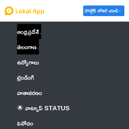
డౌన్లోడ్ లోకల్ యాప్
ఆంధ్రప్రదేశ్
తెలంగాణ
ఉద్యోగాలు
ట్రెండింగ్
వాతావరణం
🌟 వాట్సాప్ STATUS
వినోదం