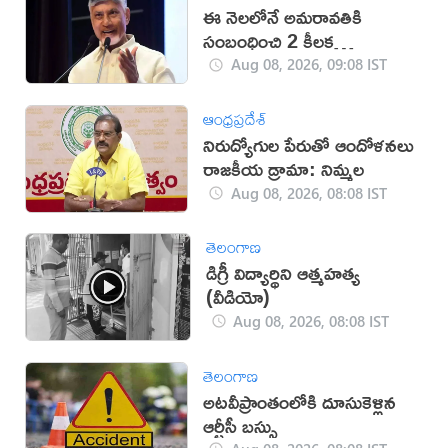
ఈ నెలలోనే అమరావతికి
సంబంధించి 2 కీలక
ప్రారంభాలు: సీఎం చంద్రబాబు
Aug 08, 2026, 09:08 IST
ఆంధ్రప్రదేశ్
నిరుద్యోగుల పేరుతో ఆందోళనలు
రాజకీయ డ్రామా: నిమ్మల
Aug 08, 2026, 08:08 IST
తెలంగాణ
డిగ్రీ విద్యార్థిని ఆత్మహత్య
(వీడియో)
Aug 08, 2026, 08:08 IST
తెలంగాణ
అటవీప్రాంతంలోకి దూసుకెళ్లిన
ఆర్టీసీ బస్సు