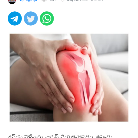
జిమ్‌కు వెళ్లేవారు వార్మప్ చేయకపోవడం, తప్పుడు