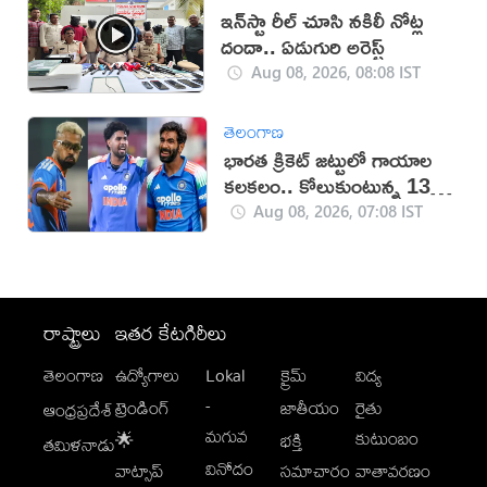
ఇన్‌స్టా రీల్ చూసి నకిలీ నోట్ల
దందా.. ఏడుగురి అరెస్ట్
Aug 08, 2026, 08:08 IST
తెలంగాణ
భారత క్రికెట్ జట్టులో గాయాల
కలకలం.. కోలుకుంటున్న 13
మంది ప్లేయర్లు
Aug 08, 2026, 07:08 IST
రాష్ట్రాలు
ఇతర కేటగిరీలు
తెలంగాణ
ఉద్యోగాలు
Lokal
క్రైమ్
విద్య
-
ట్రెండింగ్
జాతీయం
రైతు
ఆంధ్రప్రదేశ్
మగువ
కుటుంబం
🌟
భక్తి
తమిళనాడు
వినోదం
వాట్సాప్
సమాచారం
వాతావరణం