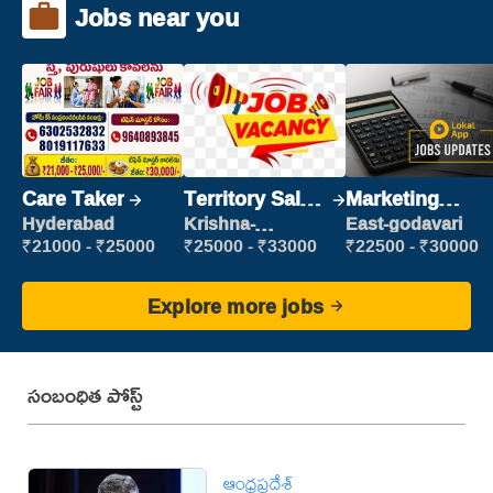
Jobs near you
Care Taker
Territory Sales
Marketing
Manager
Executive
Hyderabad
Krishna-
East-godavari
vijayawada
₹21000 - ₹25000
₹25000 - ₹33000
₹22500 - ₹30000
Explore more jobs
సంబంధిత పోస్ట్
ఆంధ్రప్రదేశ్