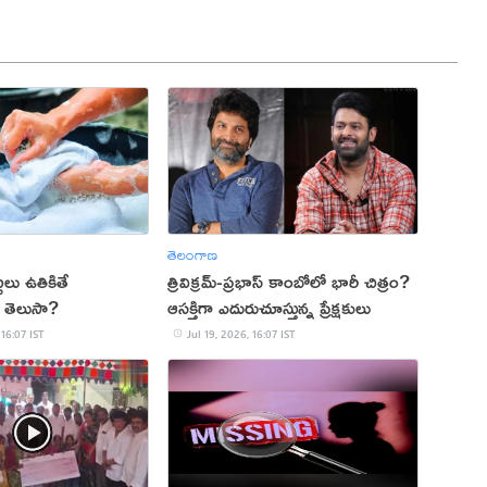
తెలంగాణ
టలు ఉతికితే
త్రివిక్రమ్-ప్రభాస్ కాంబోలో భారీ చిత్రం?
 తెలుసా?
ఆసక్తిగా ఎదురుచూస్తున్న ప్రేక్షకులు
 16:07 IST
Jul 19, 2026, 16:07 IST