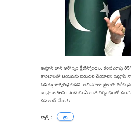
ఇమ్రాన్ ఖాన్ ఆరోగ్యం క్షీణిస్తోందని, కంటిచూపు 
కారణాలతో ఆయనను విడుదల చేయాలని ఇమ్రాన్ న్యాయవ
సమస్య శాశ్వతమైనదని, ఆదియాలా జైలులో తగిన వైద్య 
బుష్రా బీబీలను ఎందుకు ఏకాంత నిర్బంధంలో ఉంచుతు
డిమాండ్ చేశారు.
ట్యాగ్స్ :
క్రైమ్