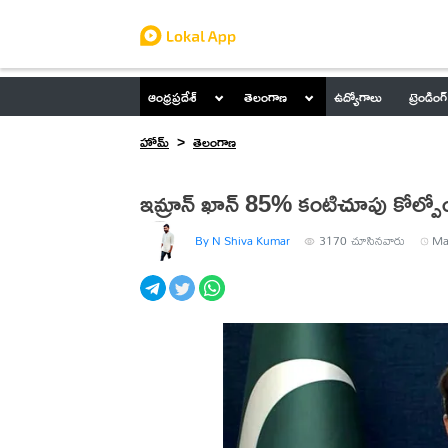
ఆంధ్రప్రదేశ్
తెలంగాణ
ఉద్యోగాలు
ట్రెండింగ్
హోమ్
తెలంగాణ
ఇమ్రాన్ ఖాన్ 85% కంటిచూపు కోల్పోయ
By N Shiva Kumar
3170
చూసినవారు
Ma