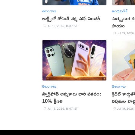
తెలంగాణ
ఆంధ్రప్రదేశ్
లార్డ్స్‌లో రోహిత్ శర్మ హాఫ్ సెంచరీ
మత్స్యకార కు
సాయం
Jul 19, 2026, 16:07 IST
Jul 19, 2026,
తెలంగాణ
తెలంగాణ
స్మార్ట్‌ఫోన్ అమ్మకాలు భారీ పతనం:
క్రెడిట్ కార్
10% క్షీణత
నిపుణుల హెచ్
Jul 19, 2026, 16:07 IST
Jul 19, 2026,