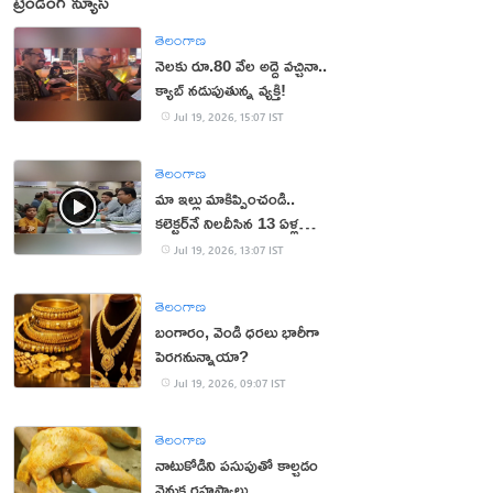
ట్రెండింగ్ న్యూస్
తెలంగాణ
నెలకు రూ.80 వేల అద్దె వచ్చినా..
క్యాబ్ నడుపుతున్న వ్యక్తి!
Jul 19, 2026, 15:07 IST
తెలంగాణ
మా ఇల్లు మాకిప్పించండి..
కలెక్టర్‌నే నిలదీసిన 13 ఏళ్ల
బాలుడు!
Jul 19, 2026, 13:07 IST
తెలంగాణ
బంగారం, వెండి ధరలు భారీగా
పెరగనున్నాయా?
Jul 19, 2026, 09:07 IST
తెలంగాణ
నాటుకోడిని పసుపుతో కాల్చడం
వెనుక రహస్యాలు