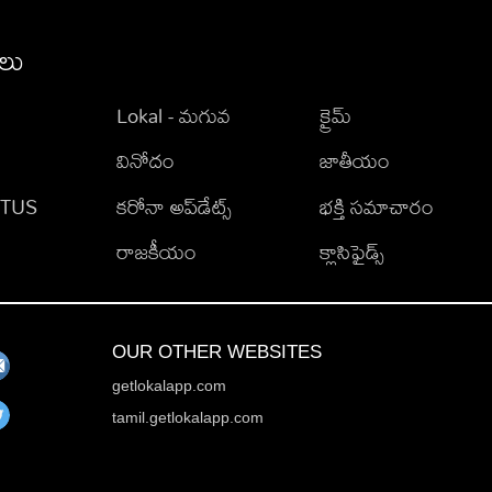
ీలు
Lokal - మగువ
క్రైమ్
వినోదం
జాతీయం
TATUS
కరోనా అప్‌డేట్స్
భక్తి సమాచారం
రాజకీయం
క్లాసిఫైడ్స్
OUR OTHER WEBSITES
getlokalapp.com
tamil.getlokalapp.com