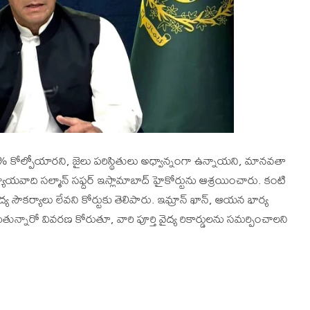
85% కోల్పోయారని, జైలు పరిస్థితులు అధ్వాన్నంగా ఉన్నాయని, మానవతా
ాది సల్మాన్ సఫ్దర్ ఇస్లామాబాద్ హైకోర్టును ఆశ్రయించారు. కంటి
సౌకర్యాలు లేవని కోర్టుకు తెలిపారు. ఇమ్రాన్ ఖాన్, ఆయన భార్య
న్నారో వివరణ కోరుతూ, వారి పూర్తి వైద్య రికార్డులను సమర్పించాలని