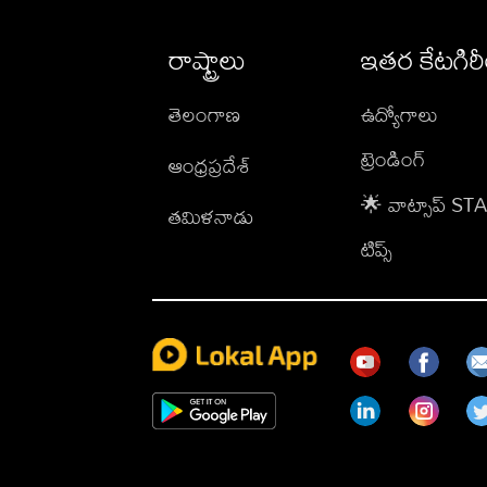
రాష్ట్రాలు
ఇతర కేటగిర
తెలంగాణ
ఉద్యోగాలు
ట్రెండింగ్
ఆంధ్రప్రదేశ్
🌟 వాట్సాప్ S
తమిళనాడు
టిప్స్