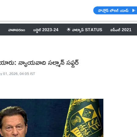
డౌన్లోడ్ లోకల్ యాప్
వాతావరణం
బడ్జెట్ 2023-24
🌟 వాట్సాప్ STATUS
ఐపీఎల్ 2021
ారు: న్యాయవాది సల్మాన్ సఫ్దర్
y 01, 2026, 04:05 IST