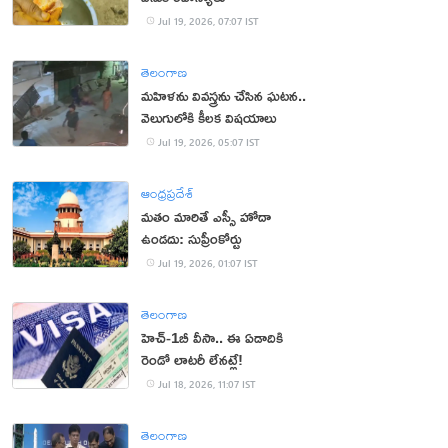
Jul 19, 2026, 07:07 IST
తెలంగాణ
మహిళను వివస్త్రను చేసిన ఘటన..
వెలుగులోకి కీలక విషయాలు
Jul 19, 2026, 05:07 IST
ఆంధ్రప్రదేశ్
మతం మారితే ఎస్సీ హోదా
ఉండదు: సుప్రీంకోర్టు
Jul 19, 2026, 01:07 IST
తెలంగాణ
హెచ్‌-1బీ వీసా.. ఈ ఏడాదికి
రెండో లాటరీ లేనట్లే!
Jul 18, 2026, 11:07 IST
తెలంగాణ