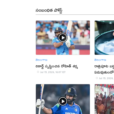
సంబంధిత పోస్ట్
తెలంగాణ
తెలంగాణ
రికార్డ్ సృష్టించిన రోహిత్ శర్మ
రాత్రిపూట బట్
ఏమవుతుందో
Jul 19, 2026, 16:07 IST
Jul 19, 2026,