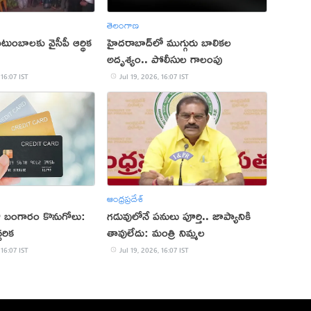
తెలంగాణ
టుంబాలకు వైసీపీ ఆర్థిక
హైదరాబాద్‌లో ముగ్గురు బాలికల
అదృశ్యం.. పోలీసుల గాలంపు
 16:07 IST
Jul 19, 2026, 16:07 IST
ఆంధ్రప్రదేశ్
డుతో బంగారం కొనుగోలు:
గడువులోనే పనులు పూర్తి.. జాప్యానికి
చరిక
తావులేదు: మంత్రి నిమ్మల
 16:07 IST
Jul 19, 2026, 16:07 IST