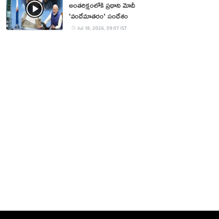
అంతరిక్షంలోకి ప్రధాని మోదీ
'వందేమాతరం' సందేశం
Jul 18, 2026, 09:07 IST