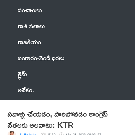
పంచాంగం
రాశి ఫలాలు
రాజకీయం
బంగారం-వెండి ధరలు
క్రైమ్
అనేకం
సవాళ్లు చేయడం, పారిపోవడం కాంగ్రెస్
నేతలకు అలవాటు: KTR
By Ravinder
5130
May 28, 2026, 09:05 IST