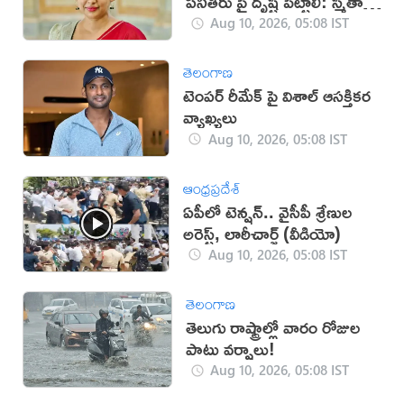
పనితీరు పై దృష్టి పెట్టాలి: స్మీతా
సబర్వాల్
Aug 10, 2026, 05:08 IST
తెలంగాణ
టెంపర్ రీమేక్ పై విశాల్ ఆసక్తికర
వ్యాఖ్యలు
Aug 10, 2026, 05:08 IST
ఆంధ్రప్రదేశ్
ఏపీలో టెన్షన్.. వైసీపీ శ్రేణుల
అరెస్ట్, లాఠీచార్జ్‌ (వీడియో)
Aug 10, 2026, 05:08 IST
తెలంగాణ
తెలుగు రాష్ట్రాల్లో వారం రోజుల
పాటు వర్షాలు!
Aug 10, 2026, 05:08 IST