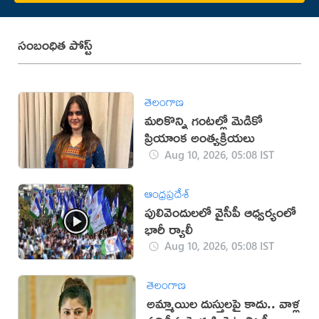
సంబంధిత పోస్ట్
తెలంగాణ
మరికొన్ని గంటల్లో మెడికో
ప్రియాంక అంత్యక్రియలు
Aug 10, 2026, 05:08 IST
ఆంధ్రప్రదేశ్
పులివెందులలో వైసీపీ ఆధ్వర్యంలో
భారీ ర్యాలీ
Aug 10, 2026, 05:08 IST
తెలంగాణ
అమ్మాయిల దుస్తులపై కాదు.. వాళ్ల