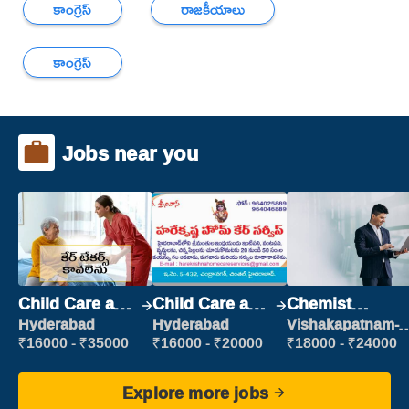
కాంగ్రెస్
రాజకీయాలు
కాంగ్రెస్
Jobs near you
Child Care and
Child Care and
Chemist
Patient care
Patient care
Production
Hyderabad
Hyderabad
Vishakapatnam-
new
Executive
₹16000 - ₹35000
₹16000 - ₹20000
₹18000 - ₹24000
Explore more jobs