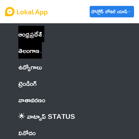
డౌన్లోడ్ లోకల్ యాప్
ఆంధ్రప్రదేశ్
తెలంగాణ
ఉద్యోగాలు
ట్రెండింగ్
వాతావరణం
🌟 వాట్సాప్ STATUS
వినోదం