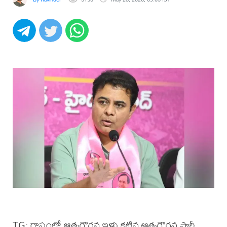
TG: రాష్ట్రంలో ఆత్మగౌరవ ఇళ్లు కట్టిన ఆత్మగౌరవ పార్టీ