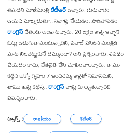
తమదని మాజీమంత్రి
కేటీఆర్
అన్నారు. గురువారం
ఆయన మాట్లాడుతూ.. సవాళ్లు చేయడం, పారిపోవడం
కాంగ్రెస్
నేతలకు అలవాటన్నారు. 20 లక్షల ఇళ్లు ఇచ్చాకే
ఓట్లు అడుగుతామంటున్నారని, సవాల్‌ విసిరిన మంత్రికి
మాట నిలబెట్టుకునే దమ్ముందా? అని ప్రశ్నించారు. శపథం
చేయడం కాదు, చేతనైతే చేసి చూపించాలన్నారు. తాము
కట్టిన ఒక్కో గృహం 7 ఇందిరమ్మ ఇళ్లతో సమానమని,
తాము ఇళ్లు కట్టిస్తే..
కాంగ్రెస్
వాళ్లు కూల్చుతున్నారని
విమర్శించారు.
ట్యాగ్స్ :
రాజకీయం
కేటీఆర్