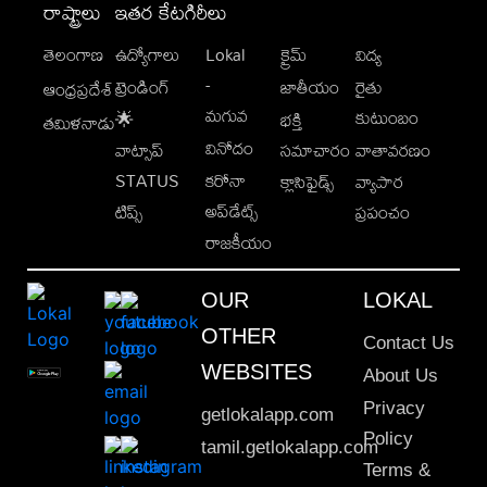
రాష్ట్రాలు
ఇతర కేటగిరీలు
తెలంగాణ
ఉద్యోగాలు
Lokal
క్రైమ్
విద్య
-
ట్రెండింగ్
జాతీయం
రైతు
ఆంధ్రప్రదేశ్
మగువ
కుటుంబం
🌟
భక్తి
తమిళనాడు
వినోదం
వాట్సాప్
సమాచారం
వాతావరణం
STATUS
కరోనా
క్లాసిఫైడ్స్
వ్యాపార
అప్‌డేట్స్
టిప్స్
ప్రపంచం
రాజకీయం
OUR
LOKAL
OTHER
Contact Us
WEBSITES
About Us
Privacy
getlokalapp.com
Policy
tamil.getlokalapp.com
Terms &