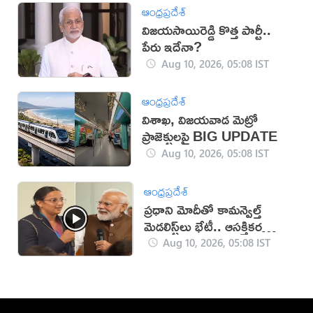
ఆంధ్రప్రదేశ్
విజయసాయిరెడ్డి కొత్త పార్టీ..
పేరు ఇదేనా?
Aug 10, 2026, 05:08 IST
ఆంధ్రప్రదేశ్
విశాఖ, విజయవాడ మెట్రో
ప్రాజెక్టులపై BIG UPDATE
Aug 10, 2026, 05:08 IST
ఆంధ్రప్రదేశ్
ప్రధాని మోదీతో కామన్వెల్త్
మెడలిస్ట్‌లు భేటీ.. ఆసక్తికర
విషయం వెల్లడి (వీడియో)
Aug 10, 2026, 05:08 IST