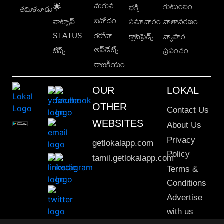
మగువ
కుటుంబం
🌟
భక్తి
తమిళనాడు
వినోదం
వాట్సాప్
సమాచారం
వాతావరణం
STATUS
కరోనా
క్లాసిఫైడ్స్
వ్యాపార
అప్‌డేట్స్
టిప్స్
ప్రపంచం
రాజకీయం
OUR
LOKAL
OTHER
Contact Us
WEBSITES
About Us
Privacy
getlokalapp.com
Policy
tamil.getlokalapp.com
Terms &
Conditions
Advertise
with us