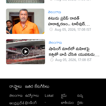
తెలంగాణ
నటుడు ప్రదీప్ రావత్
హఠాన్మరణం.. టాలీవుడ్
స్పందనపై విమర్శలు
Aug 05, 2026, 17:08 IST
తెలంగాణ
షాపింగ్ మాల్‌లో మహిళపై
కత్తితో దాడి చేసిన యువకుడు
(వీడియో)
Aug 05, 2026, 17:08 IST
రాష్ట్రాలు
ఇతర కేటగిరీలు
తెలంగాణ
ఉద్యోగాలు
Lokal
క్రైమ్
విద్య
-
ట్రెండింగ్
జాతీయం
రైతు
ఆంధ్రప్రదేశ్