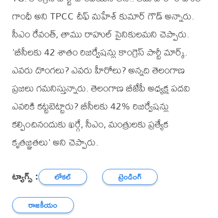
గాంధీ అని TPCC చీఫ్ మహేశ్ కుమార్ గౌడ్ అన్నారు.
సీఎం రేవంత్, తాము రాహుల్ సైనికులమని చెప్పారు.
'బీసీలకు 42 శాతం రిజర్వేషన్లు కాంగ్రెస్ పార్టీ మార్క్.
ఎవరు దొంగలు? ఎవరు హీరోలు? అన్నది తెలంగాణ
ప్రజలు గమనిస్తున్నారు. తెలంగాణ బీజేపీ అధ్యక్ష పదవి
ఎవరికి కట్టబెట్టారు? బీసీలకు 42% రిజర్వేషన్లు
కల్పించినందుకు ఖర్గే, సీఎం, మంత్రులకు ప్రత్యేక
కృతజ్ఞతలు' అని చెప్పారు.
ట్యాగ్స్ :
లోకల్
ట్రెండింగ్
రాజకీయం