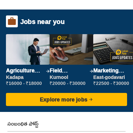
Jobs near you
Agriculture
Field
Marketing
Labour
Marketing
Executive
Kadapa
Kurnool
East-godavari
Executive
₹16000 - ₹18000
₹20000 - ₹30000
₹22500 - ₹30000
Explore more jobs
సంబంధిత పోస్ట్