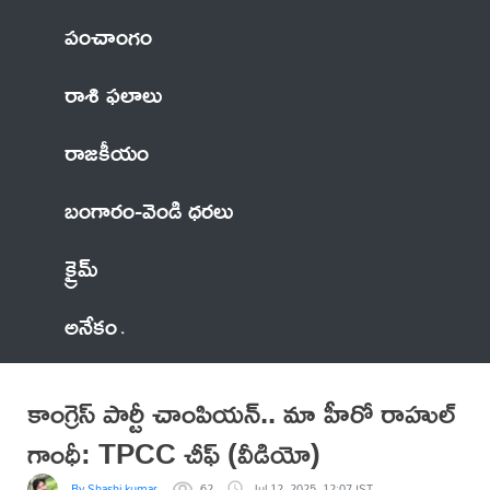
పంచాంగం
రాశి ఫలాలు
రాజకీయం
బంగారం-వెండి ధరలు
క్రైమ్
అనేకం
కాంగ్రెస్ పార్టీ చాంపియన్.. మా హీరో రాహుల్
గాంధీ: TPCC చీఫ్ (వీడియో)
By Shashi kumar
62
Jul 12, 2025, 12:07 IST