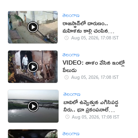
తెలంగాణ
రాజస్థాన్‌లో దారుణం..
మహిళను కాల్చి చంపిన
యువకుడు (వీడియో)
Aug 05, 2026, 17:08 IST
తెలంగాణ
VIDEO: తాళం వేసిన ఇంట్లో
పేలుడు
Aug 05, 2026, 17:08 IST
తెలంగాణ
బావిలో ఉవ్వెత్తున ఎగిసిపడ్డ
నీరు.. భూ ప్రకంపనాలే
కారణమా?
Aug 05, 2026, 17:08 IST
తెలంగాణ