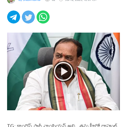
TG: కాంగ్రెస్ పార్టీ చాంపియన్ అని.. తమ హీరో రాహుల్