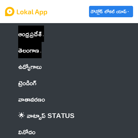
డౌన్లోడ్ లోకల్ యాప్
ఆంధ్రప్రదేశ్
తెలంగాణ
ఉద్యోగాలు
ట్రెండింగ్
వాతావరణం
🌟 వాట్సాప్ STATUS
వినోదం