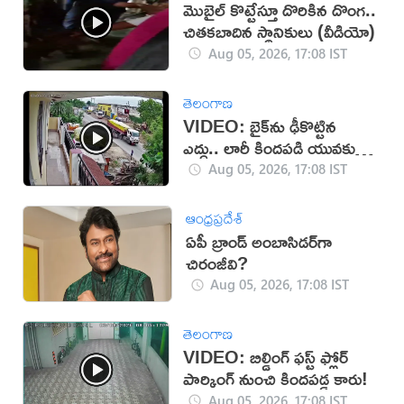
మొబైల్ కొట్టేస్తూ దొరికిన దొంగ..
చితకబాదిన స్థానికులు (వీడియో)
Aug 05, 2026, 17:08 IST
తెలంగాణ
VIDEO: బైక్‌ను ఢీకొట్టిన
ఎద్దు.. లారీ కిందపడి యువకుడు
మృతి!
Aug 05, 2026, 17:08 IST
ఆంధ్రప్రదేశ్
ఏపీ బ్రాండ్ అంబాసిడర్‌గా
చిరంజీవి?
Aug 05, 2026, 17:08 IST
తెలంగాణ
VIDEO: బిల్డింగ్ ఫస్ట్ ఫ్లోర్
పార్కింగ్ నుంచి కిందపడ్డ కారు!
Aug 05, 2026, 17:08 IST