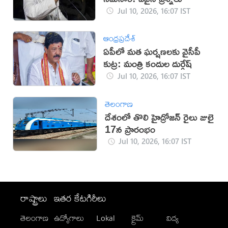
Jul 10, 2026, 16:07 IST
ఆంధ్రప్రదేశ్
ఏపీలో మత ఘర్షణలకు వైసీపీ
కుట్ర: మంత్రి కందుల దుర్గేష్
Jul 10, 2026, 16:07 IST
తెలంగాణ
దేశంలో తొలి హైడ్రోజన్ రైలు జులై
17న ప్రారంభం
Jul 10, 2026, 16:07 IST
రాష్ట్రాలు
ఇతర కేటగిరీలు
తెలంగాణ
ఉద్యోగాలు
Lokal
క్రైమ్
విద్య