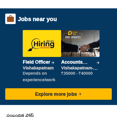
Jobs near you
Field Officer
Accounts
Clerk
Vishakapatnam
Vishakapatnam-
new
Depends on
₹35000 - ₹40000
experience/work
Explore more jobs
సంబంధిత పోస్ట్