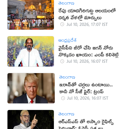
తెలంగాణ
రేపు యాదగిరిగుట్ట ఆలయంలో
దర్శన వేళల్లో మార్పులు
Jul 10, 2026, 17:07 IST
ఆంధ్రప్రదేశ్
వైసీపీని జీరో చేసి జగన్ నోరు
నొక్కడం ఖాయం: ఎంపీ కలిశెట్టి
Jul 10, 2026, 16:07 IST
తెలంగాణ
‌ఇరాన్‌తో చర్చలు ఉంటాయి..
కానీ నో సీజ్ ఫైర్: ట్రంప్
Jul 10, 2026, 16:07 IST
తెలంగాణ
ఆర్ఎస్ఎస్ తో అస్సాం రైఫిల్స్
సెమినార్: ఓవైసీ ప్రశ్నలు