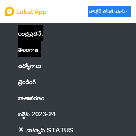
డౌన్లోడ్ లోకల్ యాప్
ఆంధ్రప్రదేశ్
తెలంగాణ
ఉద్యోగాలు
ట్రెండింగ్
వాతావరణం
బడ్జెట్ 2023-24
🌟 వాట్సాప్ STATUS