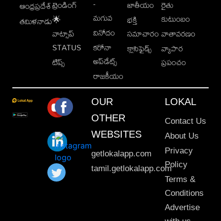
-
ట్రెండింగ్
జాతీయం
రైతు
ఆంధ్రప్రదేశ్
మగువ
కుటుంబం
🌟
భక్తి
తమిళనాడు
వినోదం
వాట్సాప్
సమాచారం
వాతావరణం
STATUS
కరోనా
క్లాసిఫైడ్స్
వ్యాపార
అప్‌డేట్స్
టిప్స్
ప్రపంచం
రాజకీయం
OUR
LOKAL
OTHER
Contact Us
WEBSITES
About Us
Privacy
getlokalapp.com
Policy
tamil.getlokalapp.com
Terms &
Conditions
Advertise