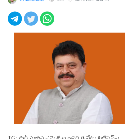
TG: పార్టీ మారిన ఎమ్మెల్యేల అనర్హత వేటు పిటిషన్‌పై