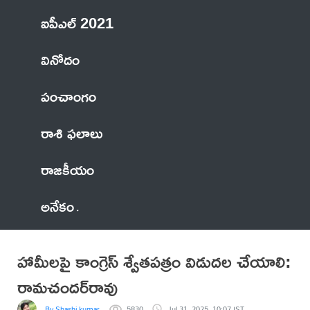
ఐపీఎల్ 2021
వినోదం
పంచాంగం
రాశి ఫలాలు
రాజకీయం
అనేకం
హామీలపై కాంగ్రెస్ శ్వేతపత్రం విడుదల చేయాలి:
రామచందర్‌రావు
By Shashi kumar
5830
Jul 31, 2025, 10:07 IST