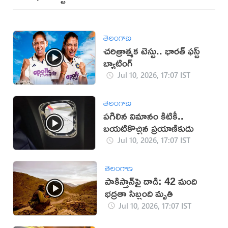
తెలంగాణ
చరిత్రాత్మక టెస్టు.. భారత్‌ ఫస్ట్‌
బ్యాటింగ్‌
Jul 10, 2026, 17:07 IST
తెలంగాణ
పగిలిన విమానం కిటికీ..
బయటికొచ్చిన ప్రయాణికుడు
Jul 10, 2026, 17:07 IST
తెలంగాణ
పాకిస్తాన్‌పై దాడి: 42 మంది
భద్రతా సిబ్బంది మృతి
Jul 10, 2026, 17:07 IST