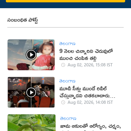
సంబంధిత పోస్ట్
తెలంగాణ
9 నెలల చిన్నారిని చెరువులో
ముంచి చంపిన తల్లి
Aug 02, 2026, 15:08 IST
తెలంగాణ
మూవీ సీన్లు ముందే రివీల్
చేస్తున్నాడని చితకబాదారు
(వీడియో)
Aug 02, 2026, 14:08 IST
తెలంగాణ
జామ ఆకులతో ఆరోగ్యం, చర్మం,