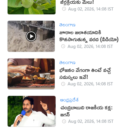
జీర్ణక్రియకు మేలు!
Aug 02, 2026, 14:08 IST
తెలంగాణ
జూరాల జలాశయానికి
కొనసాగుతున్న వరద (వీడియో)
Aug 02, 2026, 14:08 IST
తెలంగాణ
భోజనం వేగంగా తింటే వచ్చే
సమస్యలు ఇవే!
Aug 02, 2026, 14:08 IST
ఆంధ్రప్రదేశ్
చంద్రబాబుది రాజకీయ కక్ష:
జగన్
Aug 02, 2026, 14:08 IST