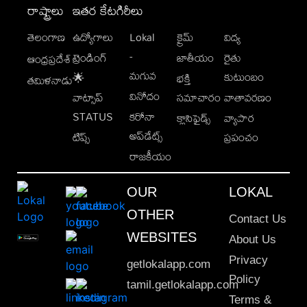
రాష్ట్రాలు
ఇతర కేటగిరీలు
తెలంగాణ
ఉద్యోగాలు
Lokal
క్రైమ్
విద్య
-
ట్రెండింగ్
జాతీయం
రైతు
ఆంధ్రప్రదేశ్
మగువ
కుటుంబం
🌟
భక్తి
తమిళనాడు
వినోదం
వాట్సాప్
సమాచారం
వాతావరణం
STATUS
కరోనా
క్లాసిఫైడ్స్
వ్యాపార
అప్‌డేట్స్
టిప్స్
ప్రపంచం
రాజకీయం
OUR
LOKAL
OTHER
Contact Us
WEBSITES
About Us
Privacy
getlokalapp.com
Policy
tamil.getlokalapp.com
Terms &