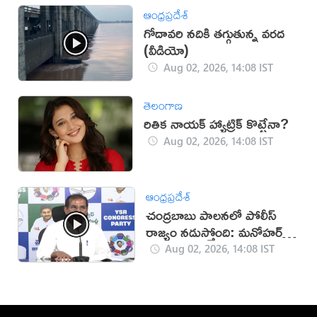
ఆంధ్రప్రదేశ్
గోదావరి నదికి తగ్గుతున్న వరద
(వీడియో)
Aug 02, 2026, 14:08 IST
తెలంగాణ
రితిక నాయక్ హ్యాట్రిక్ కొట్టేనా?
Aug 02, 2026, 14:08 IST
ఆంధ్రప్రదేశ్
చంద్రబాబు పాలనలో పోలీస్
రాజ్యం నడుస్తోంది: మనోహర్
రెడ్డి
Aug 02, 2026, 14:08 IST