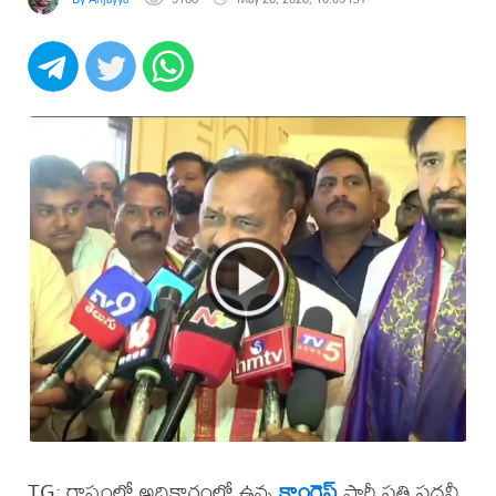
TG: రాష్ట్రంలో అధికారంలో ఉన్న
కాంగ్రెస్
పార్టీ ప్రతి పదవీ