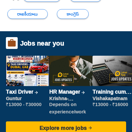
రాజకీయాలు
కాంగ్రెస్
Jobs near you
Taxi Driver
HR Manager
Training cum
Placement
Guntur
Krishna-
Vishakapatnam
vijayawada
₹13000 - ₹30000
Depends on
₹13000 - ₹16000
experience/work
Explore more jobs