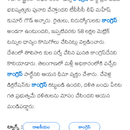
భవిష్యత్తుకు పునాది వేస్తోందని టీపీసీసీ చీఫ్ మహేష్
కుమార్ గౌడ్ అన్నారు. రైతులు, నిరుద్యోగులకు
కాంగ్రెస్
అండగా ఉంటుందని, ఇప్పటివరకు 58 లక్షల మెట్రిక్
టన్నుల ధాన్యం కొనుగోలు చేసినట్లు వెల్లడించారు.
దేశంలో తొలిసారి కుల సర్వే చేసిన ఘనత కాంగ్రెస్‌దేనని
కొనియాడారు. తెలంగాణలో మళ్లీ అధికారంలోకి వచ్చేది
కాంగ్రెస్
పార్టేనని ఆయన ధీమా వ్యక్తం చేశారు. చేవెళ్ల
డిక్లరేషన్‌కు
కాంగ్రెస్
కట్టుబడి ఉందని, దళిత బంధు పేరిట
గత ప్రభుత్వమే దళితులను మోసం చేసిందని ఆయన
మండిపడ్డారు.
ట్యాగ్స్ :
రాజకీయం
కాంగ్రెస్