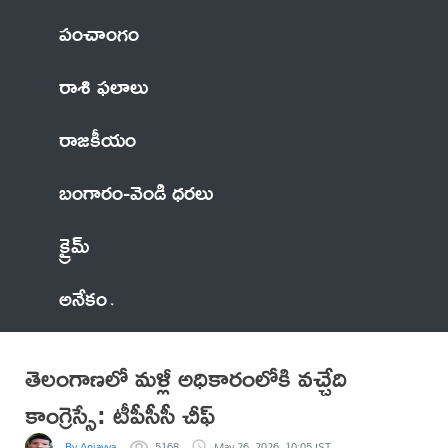
పంచాంగం
రాశి ఫలాలు
రాజకీయం
బంగారం-వెండి ధరలు
క్రైమ్
అనేకం
తెలంగాణలో మళ్లీ అధికారంలోకి వచ్చేది
కాంగ్రెస్సే: టీపీసీసీ చీఫ్
By Anjayya
5168
May 26, 2026, 10:05 IST