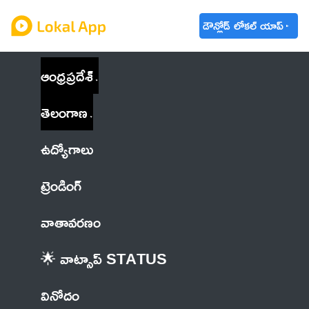
డౌన్లోడ్ లోకల్ యాప్
ఆంధ్రప్రదేశ్
తెలంగాణ
ఉద్యోగాలు
ట్రెండింగ్
వాతావరణం
🌟 వాట్సాప్ STATUS
వినోదం