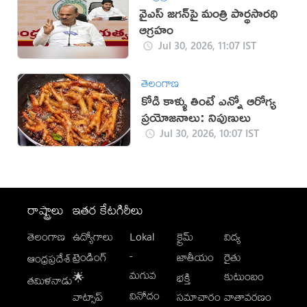
వైఎస్ జగన్‌పై మంత్రి పార్థసారథి
ఆగ్రహం
Jul 30, 2026, 11:07 IST
తెలంగాణ
కోడి కాళ్ళు తింటే ఎన్నో ఆరోగ్య
ప్రయోజనాలు: నిపుణులు
Jul 30, 2026, 10:07 IST
రాష్ట్రాలు
ఇతర కేటగిరీలు
తెలంగాణ
ఉద్యోగాలు
Lokal
క్రైమ్
విద్య
-
ట్రెండింగ్
జాతీయం
రైతు
ఆంధ్రప్రదేశ్
మగువ
కుటుంబం
🌟
భక్తి
తమిళనాడు
వినోదం
వాట్సాప్
సమాచారం
వాతావరణం