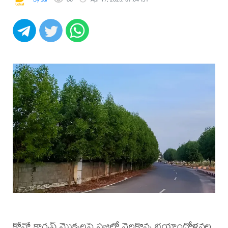
కోనో కార్పస్‌ మొక్కలపై ప్రజల్లో నెలకొన్న భయాందోళనల