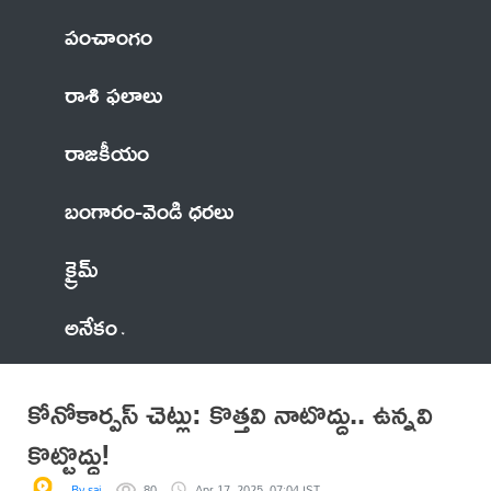
పంచాంగం
రాశి ఫలాలు
రాజకీయం
బంగారం-వెండి ధరలు
క్రైమ్
అనేకం
కోనోకార్పస్ చెట్లు: కొత్తవి నాటొద్దు.. ఉన్నవి
కొట్టొద్దు!
By sai
80
Apr 17, 2025, 07:04 IST