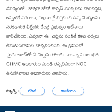
నేపథ్యంలో.. కొత్తగా కోనో కార్పస్‌ మొక్కలను నాటవద్దని,
ఇప్పటికే నగరాలు, పట్టణాల్లో విస్తరించి ఉన్న మొక్కలను
నరకడానికి వీల్లేదని కేంద్ర ప్రభుత్వం ఆదేశాలు
జారీచేసింది. ఎవరైనా ఈ చెట్లను నరికితే కఠిన చర్యలు
తీసుకుంటామని హెచ్చరించింది. ఈ క్రమంలో
హైదరాబాద్‌లో ఏ చెట్టును తొలగించాలన్నా సంబంధిత
GHMC అధికారుల నుండి తప్పనిసరిగా NOC
తీసుకోవాలని అధికారులు తెలిపారు.
ట్యాగ్స్ :
లోకల్
రాజకీయం