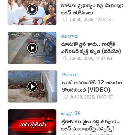
కూటమి ప్రభుత్వం కక్ష సాధింపు:
జగన్ ఆరోపణలు
Jul 30, 2026, 12:07 IST
తెలంగాణ
దూసుకొచ్చిన కారు.. గాల్లోకి
ఎగిరిపడి వ్యక్తి మృతి (వీడియో)
Jul 30, 2026, 11:07 IST
తెలంగాణ
ఇంటి ఆవరణలోకి 12 అడుగుల
కొండచిలువ (VIDEO)
Jul 30, 2026, 11:07 IST
ఆంధ్రప్రదేశ్
శ్రీకాకుళం జైలు వద్ద ఉత్కంఠ..
జగన్ ములాఖత్‌పై సస్పెన్స్!