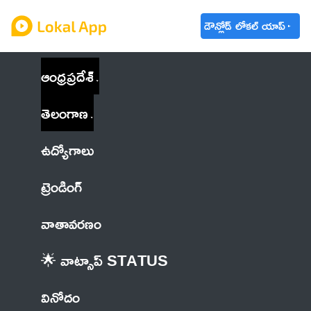
డౌన్లోడ్ లోకల్ యాప్
ఆంధ్రప్రదేశ్
తెలంగాణ
ఉద్యోగాలు
ట్రెండింగ్
వాతావరణం
🌟 వాట్సాప్ STATUS
వినోదం