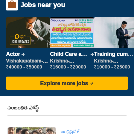
Jobs near you
Actor
Child Care and
Training cum
Patient care
Placement
Vishakapatnam-
Krishna-
Krishna-
new
vijayawada
vijayawada
₹40000 - ₹50000
₹16000 - ₹20000
₹10000 - ₹25000
Explore more jobs
సంబంధిత పోస్ట్
ఆంధ్రప్రదేశ్