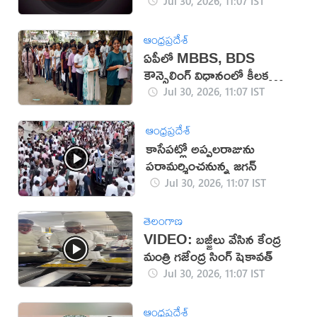
Jul 30, 2026, 11:07 IST
ఆంధ్రప్రదేశ్
ఏపీలో MBBS, BDS
కౌన్సెలింగ్‌ విధానంలో కీలక
మార్పులు!
Jul 30, 2026, 11:07 IST
ఆంధ్రప్రదేశ్
కాసేపట్లో అప్పలరాజును
పరామర్శించనున్న జగన్
Jul 30, 2026, 11:07 IST
తెలంగాణ
VIDEO: బజ్జీలు వేసిన కేంద్ర
మంత్రి గజేంద్ర సింగ్ షెకావత్
Jul 30, 2026, 11:07 IST
ఆంధ్రప్రదేశ్