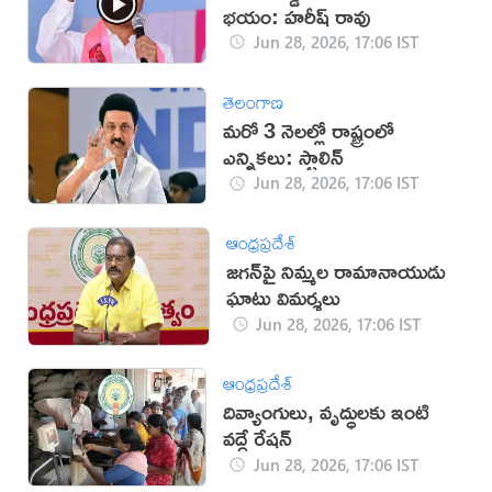
భయం: హరీష్ రావు
Jun 28, 2026, 17:06 IST
తెలంగాణ
మరో 3 నెలల్లో రాష్ట్రంలో
ఎన్నికలు: స్టాలిన్
Jun 28, 2026, 17:06 IST
ఆంధ్రప్రదేశ్
జగన్‍పై నిమ్మల రామానాయుడు
ఘాటు విమర్శలు
Jun 28, 2026, 17:06 IST
ఆంధ్రప్రదేశ్
దివ్యాంగులు, వృద్ధులకు ఇంటి
వద్దే రేషన్
Jun 28, 2026, 17:06 IST