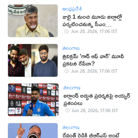
ఆంధ్రప్రదేశ్
జులై 1 నుంచి మూడు జిల్లాల్లో
పర్యటించనున్న సీఎం
చంద్రబాబు
Jun 28, 2026, 17:06 IST
తెలంగాణ
త్రివిక్రమ్ 'గాడ్ ఆఫ్ వార్' మూవీ
ప్రకటన రేపేనా?
Jun 28, 2026, 17:06 IST
తెలంగాణ
ఐర్లాండ్ అద్భుత ప్రదర్శనపై అయ్యర్
ప్రశంసలు
Jun 28, 2026, 17:06 IST
తెలంగాణ
రేవంత్ రెడ్డికి బీఆర్ఎస్ అంటే