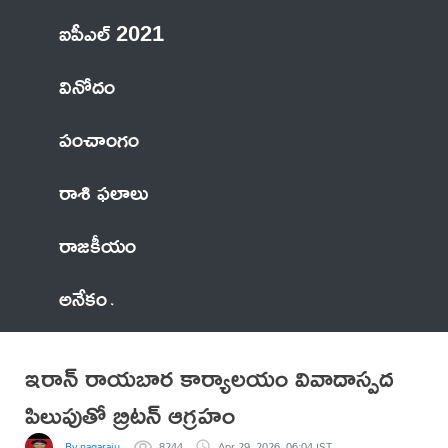
ఐపీఎల్ 2021
వినోదం
పంచాంగం
రాశి ఫలాలు
రాజకీయం
అనేకం
ఇరాన్ రాయబార కార్యాలయం వివాదాస్పద
పిలుపుతో బ్రిటన్ ఆగ్రహం
By nagaraju
8244
Apr 29, 2026, 06:04 IST