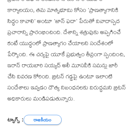
కార్యాలయం, తమ మాతృభూమి కోసం 'ప్రాణత్యాగానికి
సిద్ధం కావాలి' అంటూ 'జాన్ ఫదా' పేరుతో వివాదాస్పద
ప్రచారాన్ని ప్రారంభించింది. దేశాన్ని శత్రువుకు అప్పగించే
కంటే యుద్ధంలో ప్రాణత్యాగం చేయాలని సందేశంలో
పేర్కొంది. ఈ చర్యపై యూకే ప్రభుత్వం తీవ్రంగా స్పందించి,
ఇరాన్ రాయబారి సయ్యద్ అలీ మూసవీకి సమన్లు జారీ
చేసి వివరణ కోరింది. బ్రిటన్ గడ్డపై ఉంటూ ఇలాంటి
సందేశాలు ఇవ్వడం దౌత్య నిబంధనలకు విరుద్ధమని బ్రిటన్
అధికారులు మండిపడుతున్నారు.
ట్యాగ్స్ :
రాజకీయం