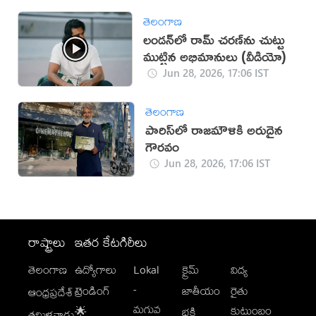
తెలంగాణ
లండన్‍లో రామ్ చరణ్‌‍ను చుట్టు
ముట్టిన అభిమానులు (వీడియో)
Jun 28, 2026, 17:06 IST
తెలంగాణ
పారిస్‌లో రాజమౌళికి అరుదైన
గౌరవం
Jun 28, 2026, 17:06 IST
రాష్ట్రాలు
ఇతర కేటగిరీలు
తెలంగాణ
ఉద్యోగాలు
Lokal
క్రైమ్
విద్య
-
ట్రెండింగ్
జాతీయం
రైతు
ఆంధ్రప్రదేశ్
మగువ
కుటుంబం
🌟
భక్తి
తమిళనాడు