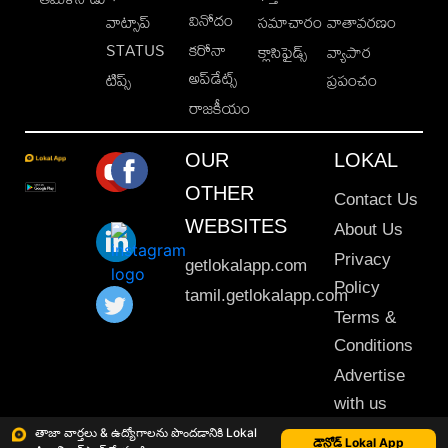
వినోదం
వాట్సాప్
సమాచారం
వాతావరణం
STATUS
కరోనా
క్లాసిఫైడ్స్
వ్యాపార
అప్‌డేట్స్
టిప్స్
ప్రపంచం
రాజకీయం
OUR
LOKAL
OTHER
Contact Us
WEBSITES
About Us
Privacy
getlokalapp.com
Policy
tamil.getlokalapp.com
Terms &
Conditions
Advertise
with us
Sitemap
తాజా వార్తలు & ఉద్యోగాలను పొందడానికి Lokal
డౌన్లోడ్ Lokal App