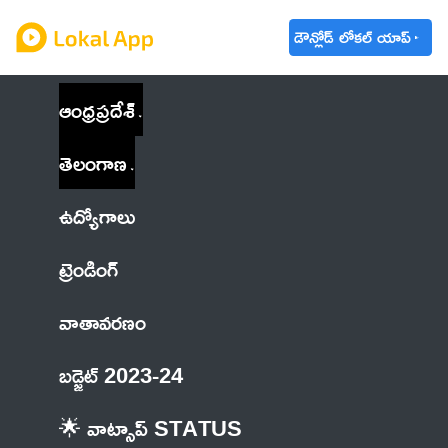
డౌన్లోడ్ లోకల్ యాప్
ఆంధ్రప్రదేశ్
తెలంగాణ
ఉద్యోగాలు
ట్రెండింగ్
వాతావరణం
బడ్జెట్ 2023-24
🌟 వాట్సాప్ STATUS