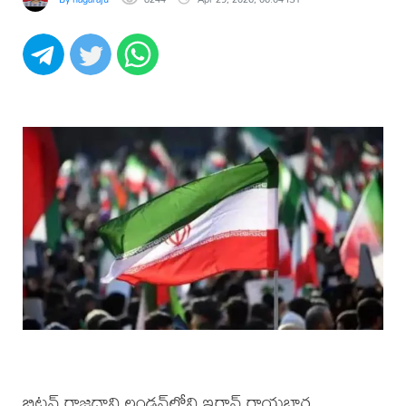
బ్రిటన్ రాజధాని లండన్‌లోని ఇరాన్ రాయబార