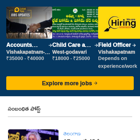
Accounts
Child Care and
Field Officer
Clerk
Patient care
Vishakapatnam-
West-godavari
Vishakapatnam
new
₹35000 - ₹40000
₹18000 - ₹25000
Depends on
experience/work
Explore more jobs
సంబంధిత పోస్ట్
తెలంగాణ