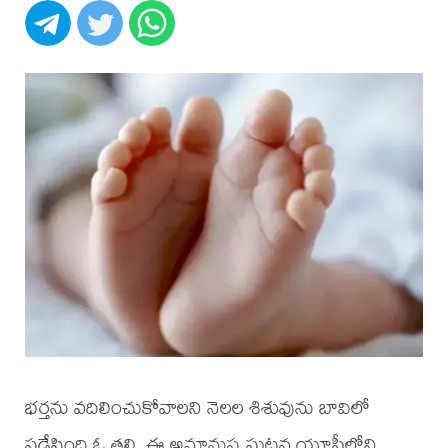
భర్తను వదిలించుకోవాలని నెలల శిశువును బావిలో
పడేసింది ఓ తల్లి. ఈ అమానుష ఘటన యూపీలోని