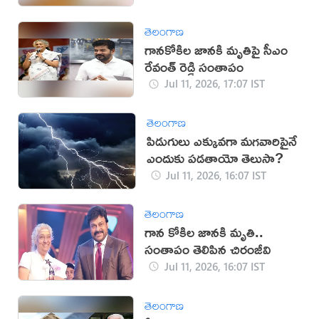
తెలంగాణ
గానకోకిల జానకి మృతిపై సీఎం
రేవంత్ రెడ్డి సంతాపం
Jul 11, 2026, 17:07 IST
తెలంగాణ
పిడుగులు ఎక్కువగా మగవారిపైనే
ఎందుకు పడతాయో తెలుసా?
Jul 11, 2026, 16:07 IST
తెలంగాణ
గాన కోకిల జానకి మృతి..
సంతాపం తెలిపిన చిరంజీవి
Jul 11, 2026, 16:07 IST
తెలంగాణ