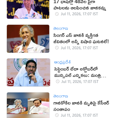
17 భాషల్లో 48వేల పైగా
పాటలను ఆలపించిన జానకమ్మ
Jul 11, 2026, 17:07 IST
తెలంగాణ
సింగర్ ఎస్ జానకి వ్యక్తిగత
జీవితంలో అన్నీ విషాద ఘటనలే!
Jul 11, 2026, 17:07 IST
ఆంధ్రప్రదేశ్
సెప్టెంబర్ లేదా అక్టోబర్‌లో
మున్సిపల్ ఎన్నికలు: మంత్రి
నారాయణ
Jul 11, 2026, 17:07 IST
తెలంగాణ
గానకోకిల జానకి మృతిపై కేసీఆర్
సంతాపం
Jul 11, 2026, 17:07 IST