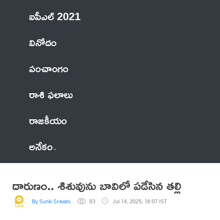
ఐపీఎల్ 2021
వినోదం
పంచాంగం
రాశి ఫలాలు
రాజకీయం
అనేకం
దారుణం.. శిశువును బావిలో పడేసిన తల్లి
By Sunki Sravani
83
Jul 14, 2025, 16:07 IST