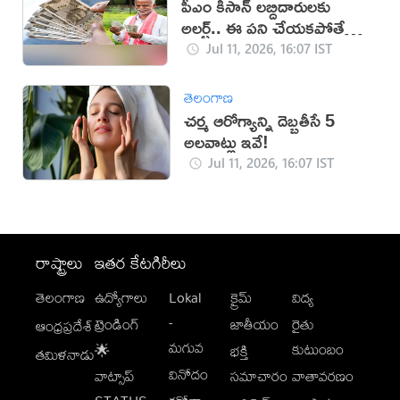
పీఎం కిసాన్ లబ్దిదారులకు
అలర్ట్.. ఈ పని చేయకపోతే
డబ్బులు కట్!
Jul 11, 2026, 16:07 IST
తెలంగాణ
చర్మ ఆరోగ్యాన్ని దెబ్బతీసే 5
అలవాట్లు ఇవే!
Jul 11, 2026, 16:07 IST
రాష్ట్రాలు
ఇతర కేటగిరీలు
తెలంగాణ
ఉద్యోగాలు
Lokal
క్రైమ్
విద్య
-
ట్రెండింగ్
జాతీయం
రైతు
ఆంధ్రప్రదేశ్
మగువ
కుటుంబం
🌟
భక్తి
తమిళనాడు
వినోదం
వాట్సాప్
సమాచారం
వాతావరణం