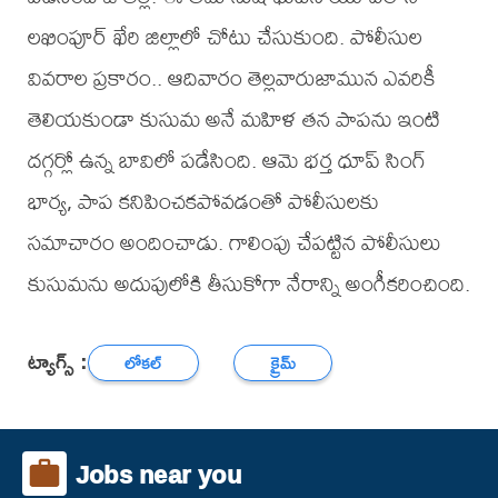
లఖింపూర్ ఖేరి జిల్లాలో చోటు చేసుకుంది. పోలీసుల
వివరాల ప్రకారం.. ఆదివారం తెల్లవారుజామున ఎవరికీ
తెలియకుండా కుసుమ అనే మహిళ తన పాపను ఇంటి
దగ్గర్లో ఉన్న బావిలో పడేసింది. ఆమె భర్త ధూప్ సింగ్
భార్య, పాప కనిపించకపోవడంతో పోలీసులకు
సమాచారం అందించాడు. గాలింపు చేపట్టిన పోలీసులు
కుసుమను అదుపులోకి తీసుకోగా నేరాన్ని అంగీకరించింది.
ట్యాగ్స్ :
లోకల్
క్రైమ్
Jobs near you