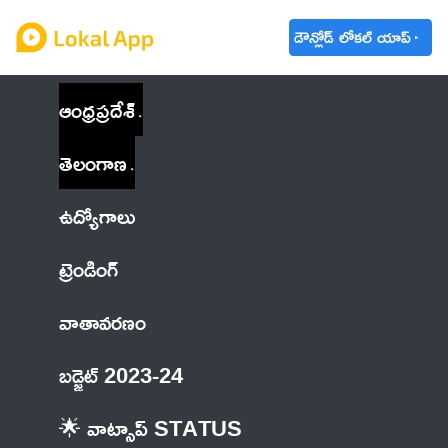
డౌన్లోడ్ లోకల్ యాప్
ఆంధ్రప్రదేశ్
తెలంగాణ
ఉద్యోగాలు
ట్రెండింగ్
వాతావరణం
బడ్జెట్ 2023-24
🌟 వాట్సాప్ STATUS