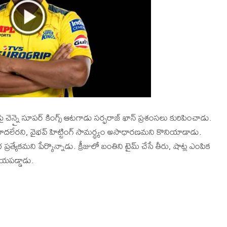
 చెన్నై సూపర్ కింగ్స్ ఆటగాడు సర్ఫరాజ్ ఖాన్ ప్రశంసలు కురిపించాడు.
 బాదలేరని, వైభవ్ హిట్టింగ్ సామర్థ్యం అసాధారణమని కొనియాడాడు.
్రత్యేకమని పేర్కొన్నాడు. క్రీజులో బంతిని టైమ్ చేసే తీరు, షాట్ల ఎంపిక
రాయపడ్డాడు.