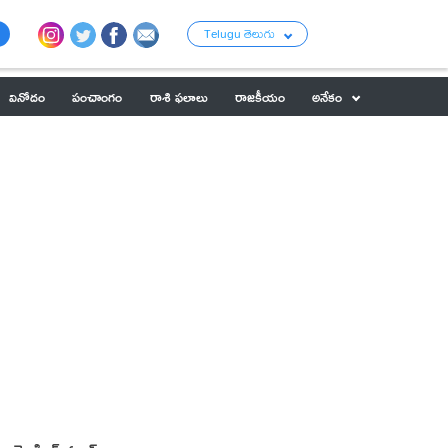
Telugu తెలుగు
వినోదం
పంచాంగం
రాశి ఫలాలు
రాజకీయం
అనేకం