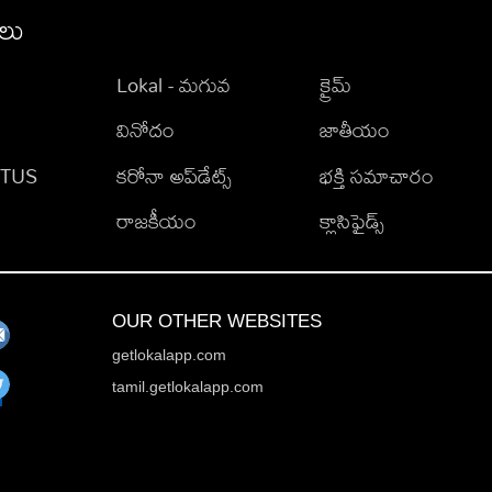
ీలు
Lokal - మగువ
క్రైమ్
వినోదం
జాతీయం
TATUS
కరోనా అప్‌డేట్స్
భక్తి సమాచారం
రాజకీయం
క్లాసిఫైడ్స్
OUR OTHER WEBSITES
getlokalapp.com
tamil.getlokalapp.com