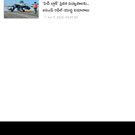
‘పిచ్ బ్లాక్’ సైనిక విన్యాసాల‌కు..
ఐఏఎఫ్ ర‌ఫేల్ యుద్ధ విమానాలు
Jul 17, 2026, 09:07 IST