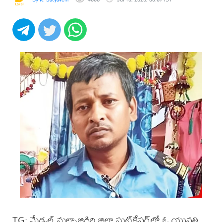
TG: మేడ్చల్‌ మల్కాజిగిరి జిల్లా ఘట్‌కేసర్‌లో ఓ యువతి