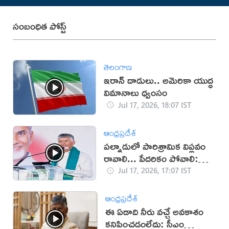
సంబంధిత పోస్ట్
తెలంగాణ
ఇరాన్‌ దాడులు.. అమెరికా యుద్ధ
విమానాలు ధ్వంసం
Jul 17, 2026, 18:07 IST
ఆంధ్రప్రదేశ్
పల్నాడులో పారిశ్రామిక విప్లవం
రావాలి... పేదరికం పోవాలి:
చంద్రబాబు
Jul 17, 2026, 17:07 IST
ఆంధ్రప్రదేశ్
ఈ ఏడాది నీరు వచ్చే అవకాశం
కనిపించడంలేదు: సీఎం