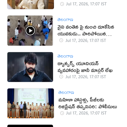
చంద్రబాబు
Jul 17, 2026, 17:07 IST
తెలంగాణ
నైని వంతెన పై నుంచి దూకేసిన
యువకుడు.. పారిపోయిన
యువతి!
Jul 17, 2026, 17:07 IST
తెలంగాణ
డ్యాన్సర్స్ యూనియన్
వ్యవహారంపై జానీ మాస్టర్ లేఖ
Jul 17, 2026, 17:07 IST
తెలంగాణ
మహిళా హాస్టళ్లు, పీజీలకు
రిజిస్ట్రేషన్ తప్పనిసరి: పోలీసులు
Jul 17, 2026, 17:07 IST