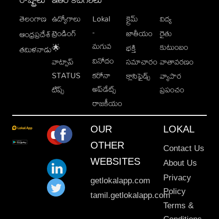
తెలంగాణ
ఉద్యోగాలు
Lokal
క్రైమ్
విద్య
-
ట్రెండింగ్
జాతీయం
రైతు
ఆంధ్రప్రదేశ్
మగువ
కుటుంబం
🌟
భక్తి
తమిళనాడు
వినోదం
వాట్సాప్
సమాచారం
వాతావరణం
STATUS
కరోనా
క్లాసిఫైడ్స్
వ్యాపార
అప్‌డేట్స్
టిప్స్
ప్రపంచం
రాజకీయం
OUR
LOKAL
OTHER
Contact Us
WEBSITES
About Us
Privacy
getlokalapp.com
Policy
tamil.getlokalapp.com
Terms &