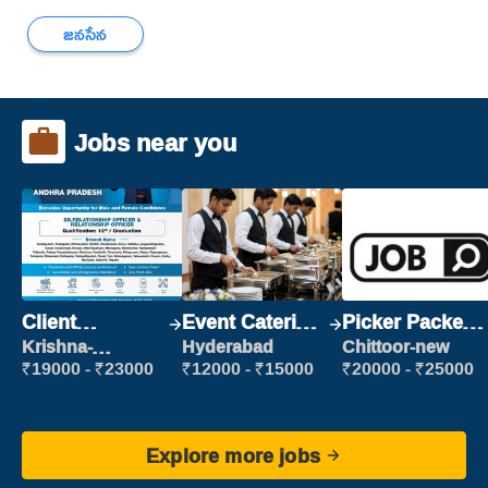
జనసేన
Jobs near you
Client
Event Catering
Picker Packer
Relationship
Staff
(Picking &
Krishna-
Hyderabad
Chittoor-new
vijayawada
Executive
Packing)
₹19000 - ₹23000
₹12000 - ₹15000
₹20000 - ₹25000
Explore more jobs