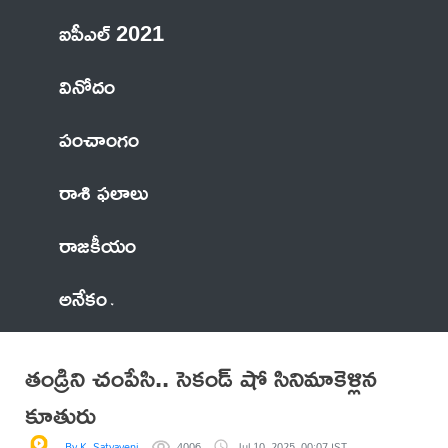
ఐపీఎల్ 2021
వినోదం
పంచాంగం
రాశి ఫలాలు
రాజకీయం
అనేకం
తండ్రిని చంపేసి.. సెకండ్ షో సినిమాకెళ్లిన
కూతురు
By K. Satyaveni
4006
Jul 10, 2025, 00:07 IST