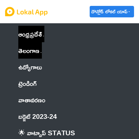
డౌన్లోడ్ లోకల్ యాప్
ఆంధ్రప్రదేశ్
తెలంగాణ
ఉద్యోగాలు
ట్రెండింగ్
వాతావరణం
బడ్జెట్ 2023-24
🌟 వాట్సాప్ STATUS