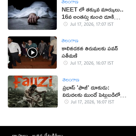
తెలంగాణ
NEET లో తక్కువ మార్కులు..
16వ అంతస్తు నుంచి దూకి
ఆత్మహత్య
Jul 17, 2026, 17:07 IST
తెలంగాణ
కాలినడకన తిరుమలకు పవన్‌
సతీమణి
Jul 17, 2026, 16:07 IST
తెలంగాణ
ప్రభాస్ 'ఫౌజీ' దూకుడు:
విడుదలకు ముందే పెట్టుబడిలో
సగం రికవరీ!
Jul 17, 2026, 16:07 IST
రాష్ట్రాలు
ఇతర కేటగిరీలు