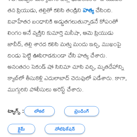
తన ప్రియుడు, తల్లితో కలిసి తండ్రిని
హత్య
చేసింది.
వివాహేతర బంధానికి అడ్డుతగలుతున్నాడనే కోపంతో
లింగం అనే వ్యక్తిని కుమార్తె మనీషా, ఆమె ప్రియుడు
జావీద్‌, తల్లి శారద కలిసి మత్తు మందు ఇచ్చి, ముఖంపై
దిండు పెట్టి ఊపిరాడకుండా చేసి హత్య చేశారు.
అనంతరం సెకండ్‌ షో సినిమా చూసి వచ్చి, మృతదేహాన్ని
క్యాబ్‌లో తీసుకెళ్లి ఎదులాబాద్‌ చెరువులో పడేశారు. కాగా,
ముగ్గురిని పోలీసులు అరెస్ట్‌ చేశారు.
ట్యాగ్స్ :
లోకల్
ట్రెండింగ్
క్రైమ్
నోటిఫికేషన్