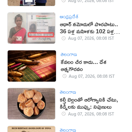
ఉమెన్
Aug 07, 2026, 08:08 IST
ఆంధ్రప్రదేశ్
ఆధార్‌ నమోదులో పొరపాటు..
36 ఏళ్ల మహిళకు 102 ఏళ్ల
వయసు!
Aug 07, 2026, 08:08 IST
తెలంగాణ
కేవలం చీర కాదు... దేశ
ఆత్మగౌరవం
Aug 07, 2026, 08:08 IST
తెలంగాణ
కల్తీ బెల్లంతో ఆరోగ్యానికి చేటు,
కిడ్నీలకు ముప్పు: నిపుణులు
Aug 07, 2026, 08:08 IST
తెలంగాణ