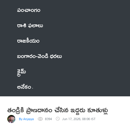
పంచాంగం
రాశి ఫలాలు
రాజకీయం
బంగారం-వెండి ధరలు
క్రైమ్
అనేకం
తండ్రికి ప్రాణదానం చేసిన ఇద్దరు కూతుళ్లు
By Anjayya
8394
Jun 17, 2026, 08:06 IST