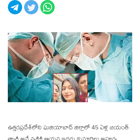
ఉత్తరప్రదేశ్‌లోని ఘజియాబాద్ జిల్లాలో 45 ఏళ్ల జయంత్
త్యాగి అనే వ్యక్తికి ఆయన ఇద్దరు కుమార్తెలు అపూర్వ