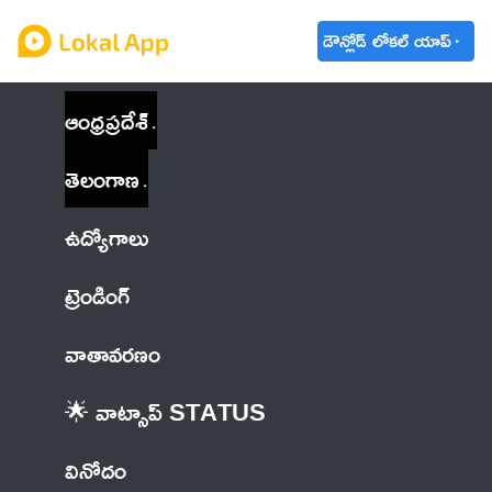
డౌన్లోడ్ లోకల్ యాప్
ఆంధ్రప్రదేశ్
తెలంగాణ
ఉద్యోగాలు
ట్రెండింగ్
వాతావరణం
🌟 వాట్సాప్ STATUS
వినోదం