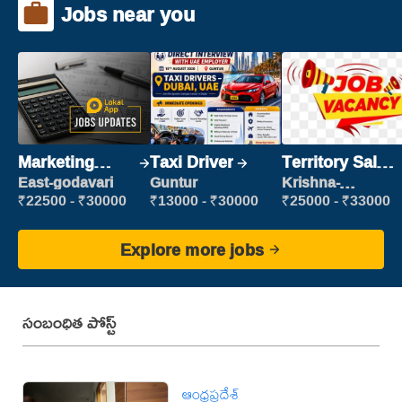
Jobs near you
Marketing
Taxi Driver
Territory Sales
Executive
Manager
East-godavari
Guntur
Krishna-
vijayawada
₹22500 - ₹30000
₹13000 - ₹30000
₹25000 - ₹33000
Explore more jobs
సంబంధిత పోస్ట్
ఆంధ్రప్రదేశ్