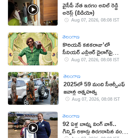
వైసీపీ నేత ఇరగం అనిల్ రెడ్డి
అరెస్ట్ (వీడియో)
Aug 07, 2026, 08:08 IST
తెలంగాణ
కొరియన్ కనకరాజు’లో
సీనియర్ ఎన్టీఆర్ డైలాగ్‌పై
వివాదం!
Aug 07, 2026, 08:08 IST
తెలంగాణ
2025లో 59 మంది సీఆర్పీఎఫ్
జ‌వాన్ల ఆత్మ‌హ‌త్య
Aug 07, 2026, 08:08 IST
తెలంగాణ
92 ఏళ్ల బామ్మ వింగ్ వాక్..
గిన్నిస్ రికార్డు తిరగరాసిన వండర్