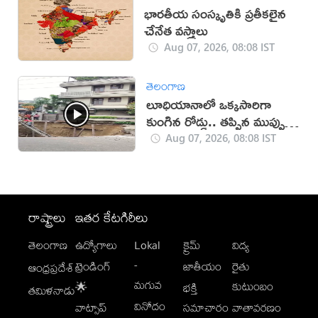
భారతీయ సంస్కృతికి ప్రతీకలైన
చేనేత వస్త్రాలు
Aug 07, 2026, 08:08 IST
తెలంగాణ
లూధియానాలో ఒక్కసారిగా
కుంగిన రోడ్డు.. తప్పిన ముప్పు
(వీడియో)
Aug 07, 2026, 08:08 IST
రాష్ట్రాలు
ఇతర కేటగిరీలు
తెలంగాణ
ఉద్యోగాలు
Lokal
క్రైమ్
విద్య
-
ట్రెండింగ్
జాతీయం
రైతు
ఆంధ్రప్రదేశ్
మగువ
కుటుంబం
🌟
భక్తి
తమిళనాడు
వినోదం
వాట్సాప్
సమాచారం
వాతావరణం