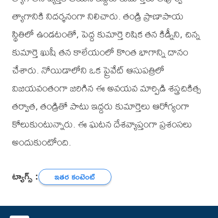
త్యాగానికి నిదర్శనంగా నిలిచారు. తండ్రి ప్రాణాపాయ
స్థితిలో ఉండటంతో, పెద్ద కుమార్తె రిషిక తన కిడ్నీని, చిన్న
కుమార్తె ఖుషీ తన కాలేయంలో కొంత భాగాన్ని దానం
చేశారు. నోయిడాలోని ఒక ప్రైవేట్ ఆసుపత్రిలో
విజయవంతంగా జరిగిన ఈ అవయవ మార్పిడి శస్త్రచికిత్స
తర్వాత, తండ్రితో పాటు ఇద్దరు కుమార్తెలు ఆరోగ్యంగా
కోలుకుంటున్నారు. ఈ ఘటన దేశవ్యాప్తంగా ప్రశంసలు
అందుకుంటోంది.
ట్యాగ్స్ :
ఇతర కంటెంట్