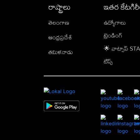
రాష్ట్రాలు
ఇతర కేటగిర
తెలంగాణ
ఉద్యోగాలు
ట్రెండింగ్
ఆంధ్రప్రదేశ్
🌟 వాట్సాప్ S
తమిళనాడు
టిప్స్