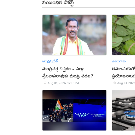
సంబంధిత పోస్ట్
ఆంధ్రప్రదేశ్
తెలంగాణ
మంత్రివర్గ విస్తరణ.. పల్లా
తమలపాకుతో 
శ్రీనివాసరావుకు మంత్రి పదవి?
ప్రయోజనాలు
Aug 01, 2026, 17:08 IST
Aug 01, 2026