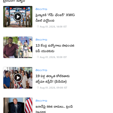
ట్రెండింగ్ న్యూస్
తెలంగాణ
సైన్యానికి 'గేమ్ ఛేంజర్' XWG
డీజిల్ వచ్చేసింది
Aug 01, 2026, 14:08 IST
తెలంగాణ
13 కేంద్ర ఉద్యోగాలు సాధించిన
ఏపీ యువకుడు
Aug 01, 2026, 10:08 IST
తెలంగాణ
19 ఏళ్ల తర్వాత కోల్‌కతాకు
తస్లీమా నస్రీన్! (వీడియో)
Aug 01, 2026, 09:08 IST
తెలంగాణ
ఇరాన్‌పై కఠిన దాడులు.. ట్రంప్
హెచ్చరిక