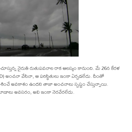
ురుచూస్తున్న నైరుతి రుతుపవనాల రాక ఆలస్యం కానుంది. మే 26న కేరళ
) అంచనా వేసినా, ఆ పరిస్థితులు ఇంకా ఏర్పడలేదు. దీంతో
ేశించే అవకాశం ఉందని తాజా అంచనాలు స్పష్టం చేస్తున్నాయి.
ప్రమాణాలు అవసరం, అవి ఇంకా నెరవేరలేదు.