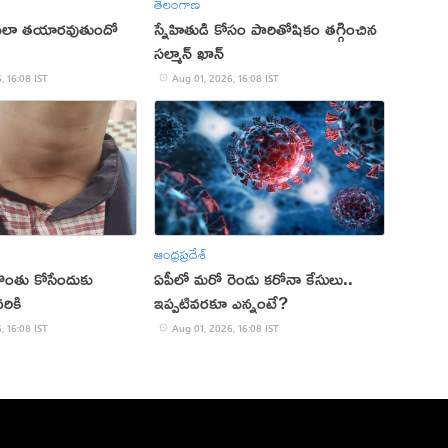
తెలంగాణ
్ ఎలా తయారవుతుందో
స్నేహితుడి కోసం పారితోషికం తగ్గించిన
సల్మాన్ ఖాన్
, 16:08 IST
Aug 01, 2026, 16:08 IST
ఆంధ్రప్రదేశ్
 గొంతు కోసేందుకు
ఏపీలో మరో రెండు కరోనా కేసులు..
రికి
ఇప్పటివరకూ ఎన్నంటే?
, 16:08 IST
Aug 01, 2026, 16:08 IST