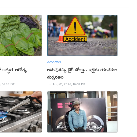
తెలంగాణ
అద్భుత ఆరోగ్య
అదుపుతప్పి బైక్ బోల్తా.. ఇద్దరు యువకుల
!
దుర్మరణం
, 16:08 IST
Aug 01, 2026, 16:08 IST