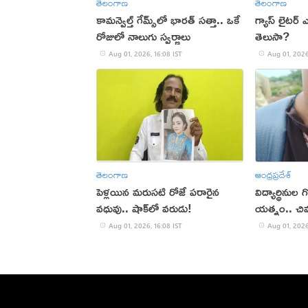
తెలంగాణ
తెలంగాణ
కామన్వెల్త్ గేమ్స్‌లో భారత్‌ సత్తా.. ఒకే
గ్యాస్ లైటర
రోజులో నాలుగు స్వర్ణాలు
తెలుసా?
Aug 01, 2026, 16:08 IST
Aug 01, 2026
తెలంగాణ
ఆంధ్రప్రదేశ్
పెళ్లయిన మరుసటి రోజే పరారైన
విద్యార్థినుల
వధువు.. షాక్‌లో వరుడు!
యత్నం.. చివ
Aug 01, 2026, 16:08 IST
Aug 01, 2026