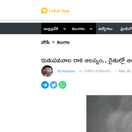
ఆంధ్రప్రదేశ్
తెలంగాణ
ఉద్యోగాలు
ట్రెండింగ్
హోమ్
తెలంగాణ
రుతుపవనాల రాక ఆలస్యం.. రైతుల్లో 
By Anjayya
13703
చూసినవారు
May 26,