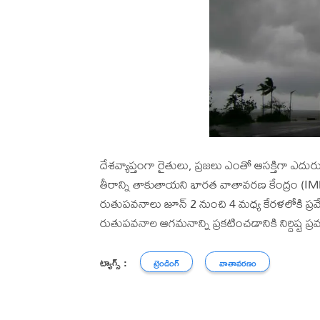
దేశవ్యాప్తంగా రైతులు, ప్రజలు ఎంతో ఆసక్తిగా ఎద
తీరాన్ని తాకుతాయని భారత వాతావరణ కేంద్రం (IMD
రుతుపవనాలు జూన్ 2 నుంచి 4 మధ్య కేరళలోకి ప్రవ
రుతుపవనాల ఆగమనాన్ని ప్రకటించడానికి నిర్దిష్ట 
ట్యాగ్స్ :
ట్రెండింగ్
వాతావరణం