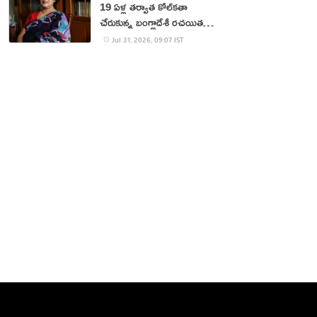
19 ఏళ్ల త‌ర్వాత కోల్‌క‌తా
చేరుకున్న బంగ్లాదేశీ ర‌చ‌యిత
త‌స్లీమా న‌స్రీన్‌
Jul 31, 2026, 09:07 IST