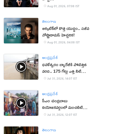
Aug 01, 2026, 07:08 IST
తెలంగాణ
ఆర్కిటిక్‌లో కొత్త యుద్ధం.. సజీవ
నోస్ట్రాడామస్ హెచ్చరిక!
Aug 01, 2026, 04:08 IST
ఆంధ్రప్రదేశ్
ధవళేశ్వరం బ్యారేజీకి పోటెత్తిన
వరద.. 175 గేట్లు ఎత్తి నీటి
విడుదల
Jul 31, 2026, 14:07 IST
ఆంధ్రప్రదేశ్
సీఎం చంద్రబాబు
నియోజకవర్గంలో మంచినీటి
కష్టాలు.. మహిళలు ఆందోళన
Jul 31, 2026, 12:07 IST
తెలంగాణ