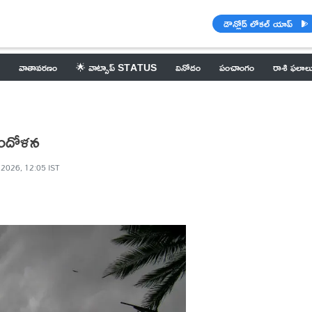
డౌన్లోడ్ లోకల్ యాప్
వాతావరణం
🌟 వాట్సాప్ STATUS
వినోదం
పంచాంగం
రాశి ఫలాల
ఆందోళన
 2026, 12:05 IST