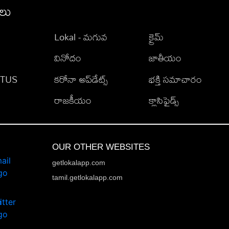
ీలు
Lokal - మగువ
క్రైమ్
వినోదం
జాతీయం
TATUS
కరోనా అప్‌డేట్స్
భక్తి సమాచారం
రాజకీయం
క్లాసిఫైడ్స్
OUR OTHER WEBSITES
getlokalapp.com
tamil.getlokalapp.com