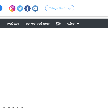
Telugu తెలుగు
ు
రాజకీయం
బంగారం-వెండి ధరలు
క్రైమ్
అనేకం