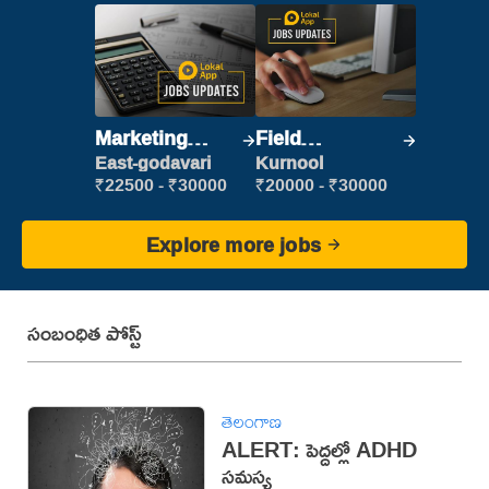
Marketing
Field
Executive
Marketing
East-godavari
Kurnool
Executive
₹22500 - ₹30000
₹20000 - ₹30000
Explore more jobs
సంబంధిత పోస్ట్
తెలంగాణ
ALERT: పెద్దల్లో ADHD
సమస్య