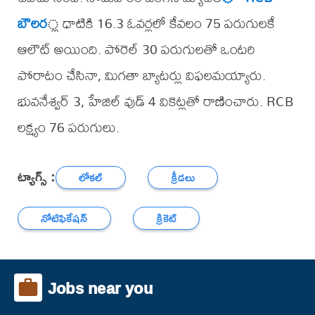
బౌలర
్ల ధాటికి 16.3 ఓవర్లలో కేవలం 75 పరుగులకే
ఆలౌట్ అయింది. పోరెల్ 30 పరుగులతో ఒంటరి
పోరాటం చేసినా, మిగతా బ్యాటర్లు విఫలమయ్యారు.
భువనేశ్వర్ 3, హేజిల్ వుడ్ 4 వికెట్లతో రాణించారు. RCB
లక్ష్యం 76 పరుగులు.
ట్యాగ్స్ :
లోకల్
క్రీడలు
నోటిఫికేషన్
క్రికెట్
Jobs near you