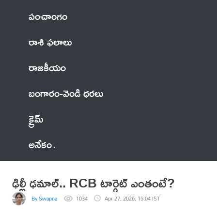
పంచాంగం
రాశి ఫలాలు
రాజకీయం
బంగారం-వెండి ధరలు
క్రైమ్
అనేకం
ఢిల్లీ ఢమాల్.. RCB టార్గెట్ ఎంతంటే?
By Swapna
1034
Apr 27, 2026, 15:04 IST