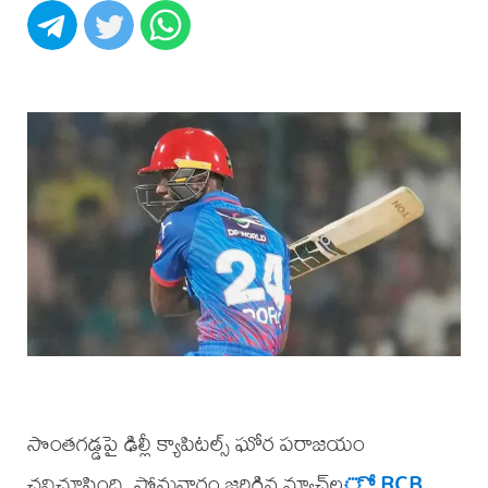
సొంతగడ్డపై ఢిల్లీ క్యాపిటల్స్ ఘోర పరాజయం
చవిచూసింది. సోమవారం జరిగిన మ్యాచ్‌ల
ో RCB