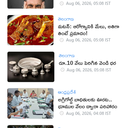
Aug 06, 2026, 05:08 IST
తెలంగాణ
మటన్: ఆరోగ్యానికి మేలు, అతిగా
తింటే ప్రమాదం!
Aug 06, 2026, 05:08 IST
తెలంగాణ
రూ.10 వేలు పెరిగిన వెండి ధర
Aug 06, 2026, 05:08 IST
ఆంధ్రప్రదేశ్
అగ్రిగోల్డ్ బాధితులకు ఊరట..
భూముల వేలం ద్వారా పరిహారం
Aug 06, 2026, 04:08 IST