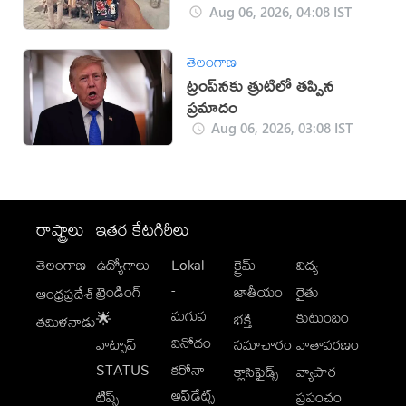
Aug 06, 2026, 04:08 IST
తెలంగాణ
ట్రంప్‌నకు త్రుటిలో తప్పిన
ప్రమాదం
Aug 06, 2026, 03:08 IST
రాష్ట్రాలు
ఇతర కేటగిరీలు
తెలంగాణ
ఉద్యోగాలు
Lokal
క్రైమ్
విద్య
-
ట్రెండింగ్
జాతీయం
రైతు
ఆంధ్రప్రదేశ్
మగువ
కుటుంబం
🌟
భక్తి
తమిళనాడు
వినోదం
వాట్సాప్
సమాచారం
వాతావరణం
STATUS
కరోనా
క్లాసిఫైడ్స్
వ్యాపార
అప్‌డేట్స్
టిప్స్
ప్రపంచం