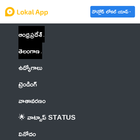
డౌన్లోడ్ లోకల్ యాప్
ఆంధ్రప్రదేశ్
తెలంగాణ
ఉద్యోగాలు
ట్రెండింగ్
వాతావరణం
🌟 వాట్సాప్ STATUS
వినోదం