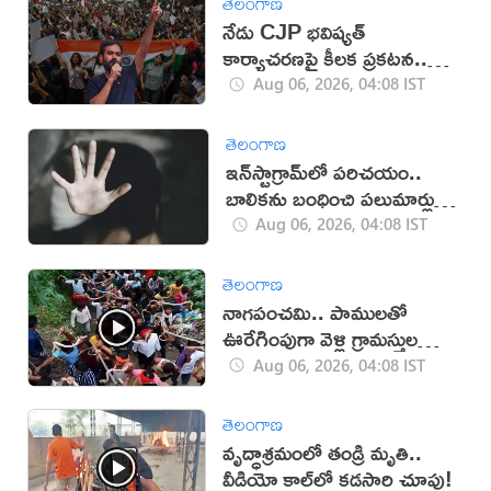
తెలంగాణ
నేడు CJP భవిష్యత్
కార్యాచరణపై కీలక ప్రకటన..
దేశవ్యాప్తంగా తీవ్ర ఉత్కంఠ
Aug 06, 2026, 04:08 IST
తెలంగాణ
ఇన్‌స్టాగ్రామ్‌లో పరిచయం..
బాలికను బంధించి పలుమార్లు
లైంగిక దాడి
Aug 06, 2026, 04:08 IST
తెలంగాణ
నాగపంచమి.. పాములతో
ఊరేగింపుగా వెళ్లి గ్రామస్తుల
పూజలు(వీడియో)
Aug 06, 2026, 04:08 IST
తెలంగాణ
వృద్ధాశ్రమంలో తండ్రి మృతి..
వీడియో కాల్‌లో కడసారి చూపు!