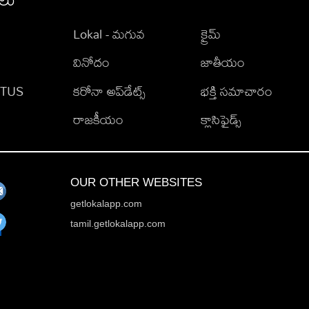
Lokal - మగువ
క్రైమ్
వినోదం
జాతీయం
TATUS
కరోనా అప్‌డేట్స్
భక్తి సమాచారం
రాజకీయం
క్లాసిఫైడ్స్
OUR OTHER WEBSITES
getlokalapp.com
tamil.getlokalapp.com