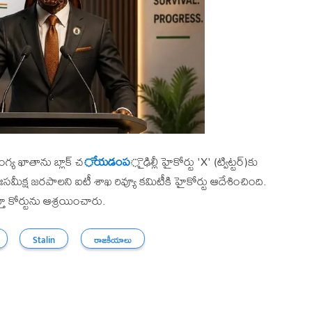
ంగ్య ఖాతాను బ్లాక్ చ
ేయడంప
ై ఢిల్లీ హైకోర్టు 'X' (ట్విట్టర్)కు
నఃసమీక్ష జరపాలని ఐటీ శాఖ రివ్యూ కమిటీకి హైకోర్టు ఆదేశించింది.
తూ కోర్టును ఆశ్రయించారు.
Stalin
రాజకీయాలు