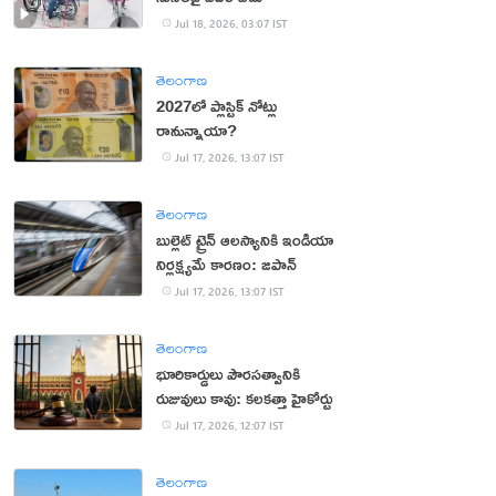
Jul 18, 2026, 03:07 IST
తెలంగాణ
2027లో ప్లాస్టిక్ నోట్లు
రానున్నాయా?
Jul 17, 2026, 13:07 IST
తెలంగాణ
బుల్లెట్ ట్రైన్ ఆలస్యానికి ఇండియా
నిర్లక్ష్యమే కారణం: జపాన్
Jul 17, 2026, 13:07 IST
తెలంగాణ
భూరికార్డులు పౌరసత్వానికి
రుజువులు కావు: కలకత్తా హైకోర్టు
Jul 17, 2026, 12:07 IST
తెలంగాణ