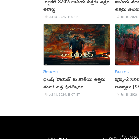
'ఆర్టికల్ 370'కి జాతీయ ఉత్తమ చిత్రం
జాతీయ చలన చ
అవార్డు
ఉత్తమ తెలుగు చ
Jul 18, 2026, 13:07 IST
Jul 18, 2026,
తెలంగాణ
తెలంగాణ
ధనుష్ 'రాయన్' కు జాతీయ ఉత్తమ
పుష్ప-2 సిని
తమిళ చిత్ర పురస్కారం
అవార్డులు (వ
Jul 18, 2026, 13:07 IST
Jul 18, 2026,
రాష్ట్రాలు
ఇతర కేటగిర