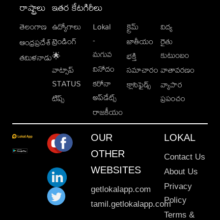
రాష్ట్రాలు
ఇతర కేటగిరీలు
తెలంగాణ
ఉద్యోగాలు
Lokal
క్రైమ్
విద్య
-
ట్రెండింగ్
జాతీయం
రైతు
ఆంధ్రప్రదేశ్
మగువ
కుటుంబం
🌟
భక్తి
తమిళనాడు
వినోదం
వాట్సాప్
సమాచారం
వాతావరణం
STATUS
కరోనా
క్లాసిఫైడ్స్
వ్యాపార
అప్‌డేట్స్
టిప్స్
ప్రపంచం
రాజకీయం
OUR
LOKAL
OTHER
Contact Us
WEBSITES
About Us
Privacy
getlokalapp.com
Policy
tamil.getlokalapp.com
Terms &