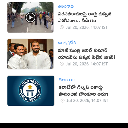
తెలంగాణ
నిరసనకారులపై రాళ్లు రువ్విన
పోలీసులు.. వీడియో
Jul 20, 2026, 14:07 IST
ఆంధ్రప్రదేశ్
మాజీ మంత్రి అనిల్ కుమార్
యాదవ్‌ను పక్కన పెట్టిన జగన్!
Jul 20, 2026, 14:07 IST
తెలంగాణ
కరాటేలో గిన్నిస్ రికార్డు
సాధించిన బొంకూరి అరుణ
Jul 20, 2026, 14:07 IST