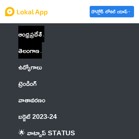
డౌన్లోడ్ లోకల్ యాప్
ఆంధ్రప్రదేశ్
తెలంగాణ
ఉద్యోగాలు
ట్రెండింగ్
వాతావరణం
బడ్జెట్ 2023-24
🌟 వాట్సాప్ STATUS