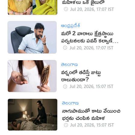
మహిళలు ఒకే జైలులో
Jul 20, 2026, 17:07 IST
ఆంధ్రప్రదేశ్
మరో 2 వారాలు క్షేత్రస్థాయి
పర్యటనలకు పవన్ కల్యాణ్
దూరం
Jul 20, 2026, 17:07 IST
తెలంగాణ
వర్షంలో తడిస్తే జుట్టు
రాలుతుందా?
Jul 20, 2026, 15:07 IST
తెలంగాణ
నాగుపాముతో కాటు వేయించి
భర్తను చంపిన మహిళ
Jul 20, 2026, 15:07 IST