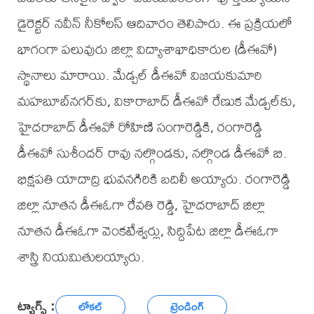
డైరెక్టర్ నవీన్ నీకోలస్ ఆదివారం తెలిపారు. ఈ ప్రక్రియలో
భాగంగా పలువురు జిల్లా విద్యాశాఖాధికారుల (డీఈవో)
స్థానాలు మారాయి. మేడ్చల్ డీఈవో విజయకుమారి
మహబూబ్‌నగర్‌కు, వికారాబాద్ డీఈవో రేణుక మేడ్చల్‌కు,
హైదరాబాద్ డీఈవో రోహిణి సంగారెడ్డికి, రంగారెడ్డి
డీఈవో సుశీందర్ రావు నల్గొండకు, నల్గొండ డీఈవో బి.
భిక్షపతి యాదాద్రి భువనగిరికి బదిలీ అయ్యారు. రంగారెడ్డి
జిల్లా నూతన డీఈఓగా రేవతి రెడ్డి, హైదరాబాద్ జిల్లా
నూతన డీఈఓగా వెంకటేశ్వర్లు, సిద్దిపేట జిల్లా డీఈఓగా
శాస్త్రి నియమితులయ్యారు.
ట్యాగ్స్ :
లోకల్
ట్రెండింగ్