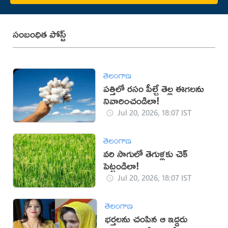
సంబంధిత పోస్ట్
తెలంగాణ
పత్తిలో రసం పీల్చే తెల్ల ఈగలను
నివారించండిలా!
Jul 20, 2026, 18:07 IST
తెలంగాణ
వరి సాగులో తెగుళ్లకు చెక్
పెట్టండిలా!
Jul 20, 2026, 18:07 IST
తెలంగాణ
భర్తలను చంపిన ఆ ఇద్దరు