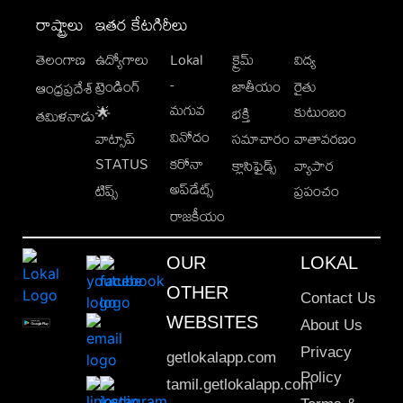
రాష్ట్రాలు
ఇతర కేటగిరీలు
తెలంగాణ
ఉద్యోగాలు
Lokal
క్రైమ్
విద్య
-
ట్రెండింగ్
జాతీయం
రైతు
ఆంధ్రప్రదేశ్
మగువ
కుటుంబం
🌟
భక్తి
తమిళనాడు
వినోదం
వాట్సాప్
సమాచారం
వాతావరణం
STATUS
కరోనా
క్లాసిఫైడ్స్
వ్యాపార
అప్‌డేట్స్
టిప్స్
ప్రపంచం
రాజకీయం
OUR
LOKAL
OTHER
Contact Us
WEBSITES
About Us
Privacy
getlokalapp.com
Policy
tamil.getlokalapp.com