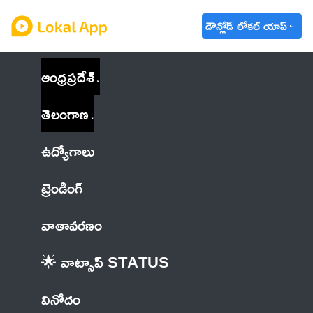
డౌన్లోడ్ లోకల్ యాప్
ఆంధ్రప్రదేశ్
తెలంగాణ
ఉద్యోగాలు
ట్రెండింగ్
వాతావరణం
🌟 వాట్సాప్ STATUS
వినోదం