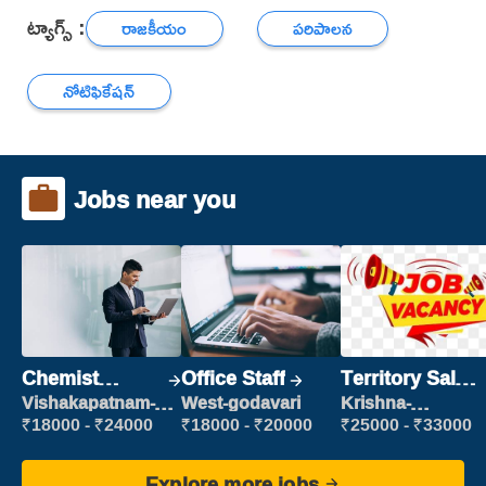
ట్యాగ్స్ :
రాజకీయం
పరిపాలన
నోటిఫికేషన్
Jobs near you
Chemist
Office Staff
Territory Sales
Production
Manager
Vishakapatnam-
West-godavari
Krishna-
new
vijayawada
Executive
₹18000 - ₹24000
₹18000 - ₹20000
₹25000 - ₹33000
Explore more jobs