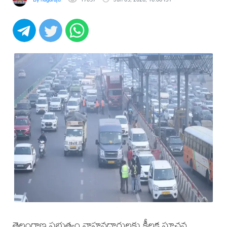
తెలంగాణ ప్రభుత్వం వాహనదారులకు కీలక సూచన