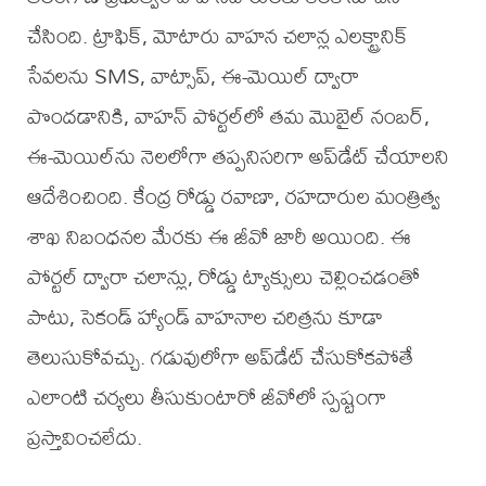
చేసింది. ట్రాఫిక్, మోటారు వాహన చలాన్ల ఎలక్ట్రానిక్
సేవలను SMS, వాట్సాప్, ఈ-మెయిల్ ద్వారా
పొందడానికి, వాహన్ పోర్టల్‌లో తమ మొబైల్ నంబర్,
ఈ-మెయిల్‌ను నెలలోగా తప్పనిసరిగా అప్‌డేట్ చేయాలని
ఆదేశించింది. కేంద్ర రోడ్డు రవాణా, రహదారుల మంత్రిత్వ
శాఖ నిబంధనల మేరకు ఈ జీవో జారీ అయింది. ఈ
పోర్టల్ ద్వారా చలాన్లు, రోడ్డు ట్యాక్సులు చెల్లించడంతో
పాటు, సెకండ్ హ్యాండ్ వాహనాల చరిత్రను కూడా
తెలుసుకోవచ్చు. గడువులోగా అప్‌డేట్ చేసుకోకపోతే
ఎలాంటి చర్యలు తీసుకుంటారో జీవోలో స్పష్టంగా
ప్రస్తావించలేదు.