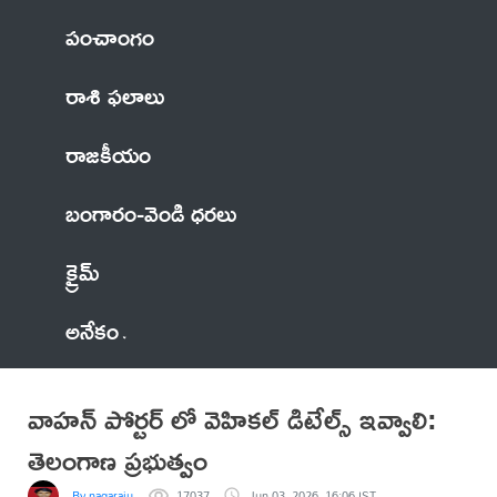
పంచాంగం
రాశి ఫలాలు
రాజకీయం
బంగారం-వెండి ధరలు
క్రైమ్
అనేకం
వాహన్ పోర్టర్ లో వెహికల్ డిటేల్స్ ఇవ్వాలి:
తెలంగాణ ప్రభుత్వం
By nagaraju
17037
Jun 03, 2026, 16:06 IST