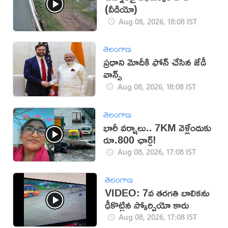
(వీడియో)
Aug 08, 2026, 18:08 IST
తెలంగాణ
ప్రధాని మోదీకి ఫోన్ చేసిన జేడీ
వాన్స్
Aug 08, 2026, 18:08 IST
తెలంగాణ
భారీ వర్షాలు.. 7KM వెళ్లేందుకు
రూ.800 ఛార్జ్!
Aug 08, 2026, 17:08 IST
తెలంగాణ
VIDEO: 7వ తరగతి బాలికను
ఢీకొట్టిన స్కోర్పియో కారు
Aug 08, 2026, 17:08 IST