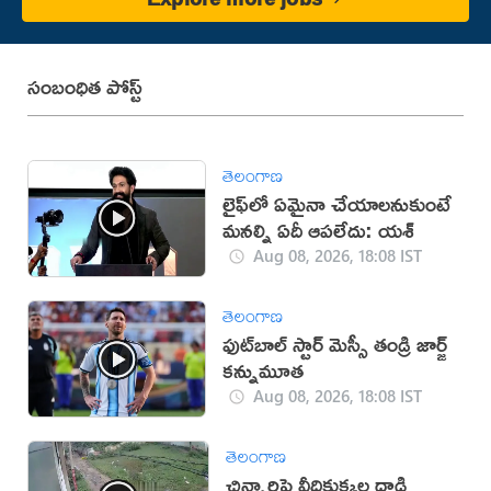
సంబంధిత పోస్ట్
తెలంగాణ
లైఫ్‌లో ఏమైనా చేయాలనుకుంటే
మనల్ని ఏదీ ఆపలేదు: యశ్
Aug 08, 2026, 18:08 IST
తెలంగాణ
ఫుట్‌బాల్ స్టార్ మెస్సీ తండ్రి జార్జ్
కన్నుమూత
Aug 08, 2026, 18:08 IST
తెలంగాణ
చిన్నారిపై వీధికుక్కల దాడి