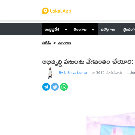
ఆంధ్రప్రదేశ్
తెలంగాణ
ఉద్యోగాలు
ట్రెండింగ్
హోమ్
తెలంగాణ
అభివృద్ధి పనులను వేగవంతం చేయాలి:
By N Shiva Kumar
3615
చూసినవారు
Ju