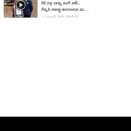
92 ఏళ్ల బామ్మ వింగ్ వాక్..
గిన్నిస్ రికార్డు తిరగరాసిన వండర్
ఉమెన్
Aug 07, 2026, 08:08 IST