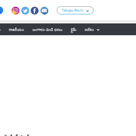
Telugu తెలుగు
ు
రాజకీయం
బంగారం-వెండి ధరలు
క్రైమ్
అనేకం