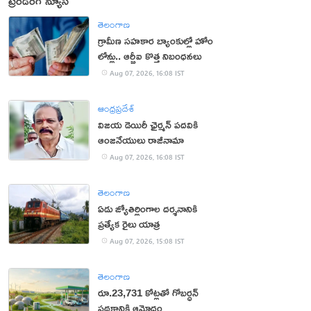
ట్రెండింగ్ న్యూస్
తెలంగాణ
గ్రామీణ సహకార బ్యాంకుల్లో హోం
లోన్లు.. ఆర్బీఐ కొత్త నిబంధనలు
Aug 07, 2026, 16:08 IST
ఆంధ్రప్రదేశ్
విజయ డెయిరీ ఛైర్మన్ పదవికి
ఆంజనేయులు రాజీనామా
Aug 07, 2026, 16:08 IST
తెలంగాణ
ఏడు జ్యోతిర్లింగాల దర్శనానికి
ప్రత్యేక రైలు యాత్ర
Aug 07, 2026, 15:08 IST
తెలంగాణ
రూ.23,731 కోట్లతో గోబర్ధన్
పథకానికి ఆమోదం