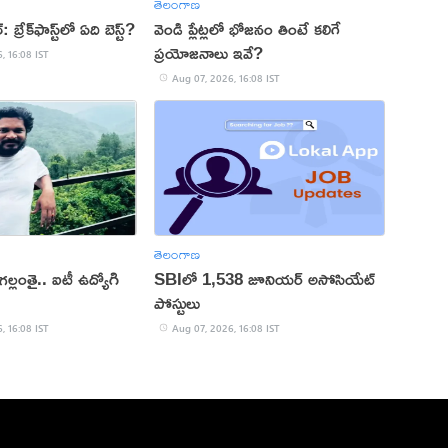
తెలంగాణ
 బ్రేక్‌ఫాస్ట్‌లో ఏది బెస్ట్?
వెండి ప్లేట్లలో భోజనం తింటే కలిగే
ప్రయోజనాలు ఇవే?
, 16:08 IST
Aug 07, 2026, 16:08 IST
తెలంగాణ
్లంతై.. ఐటీ ఉద్యోగి
SBIలో 1,538 జూనియర్ అసోసియేట్
పోస్టులు
, 16:08 IST
Aug 07, 2026, 16:08 IST