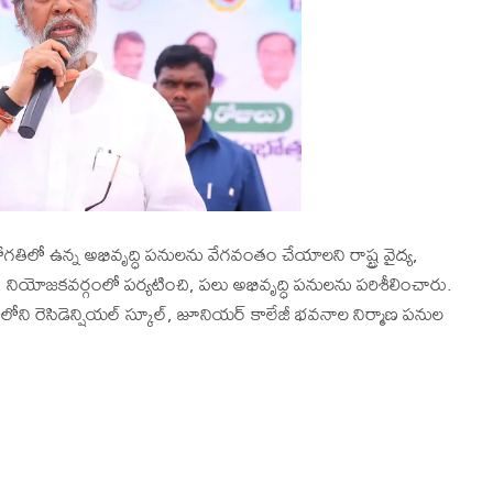
గతిలో ఉన్న అభివృద్ధి పనులను వేగవంతం చేయాలని రాష్ట్ర వైద్య,
 నియోజకవర్గంలో పర్యటించి, పలు అభివృద్ధి పనులను పరిశీలించారు.
లిలోని రెసిడెన్షియల్ స్కూల్, జూనియర్ కాలేజీ భవనాల నిర్మాణ పనుల