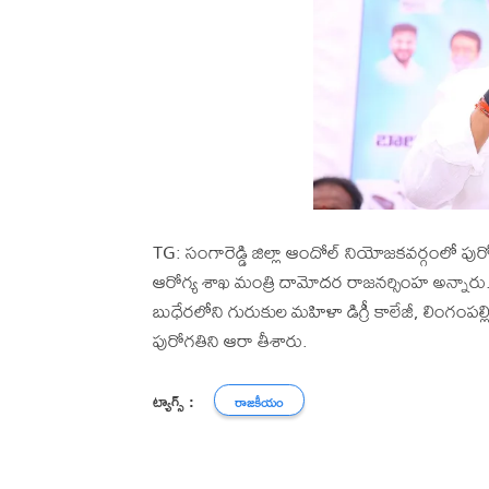
TG: సంగారెడ్డి జిల్లా ఆందోల్ నియోజకవర్గంలో పురో
ఆరోగ్య శాఖ మంత్రి దామోదర రాజనర్సింహ అన్నారు.
బుధేరలోని గురుకుల మహిళా డిగ్రీ కాలేజీ, లింగంపల్
పురోగతిని ఆరా తీశారు.
ట్యాగ్స్ :
రాజకీయం