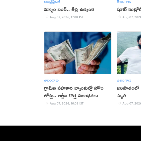
ఆంధ్రప్రదేశ్
తెలంగాణ
మన్యం బంద్.. తీవ్ర ఉత్కంఠ
షుగర్ కంట్రోల్:
Aug 07, 2026, 17:08 IST
Aug 07, 2026
తెలంగాణ
తెలంగాణ
గ్రామీణ సహకార బ్యాంకుల్లో హోం
జలపాతంలో గల
లోన్లు.. ఆర్బీఐ కొత్త నిబంధనలు
మృతి
Aug 07, 2026, 16:08 IST
Aug 07, 2026