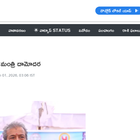
డౌన్లోడ్ లోకల్ యాప్
వాతావరణం
🌟 వాట్సాప్ STATUS
వినోదం
పంచాంగం
రాశి ఫలాల
 మంత్రి దామోదర
n 01, 2026, 03:06 IST