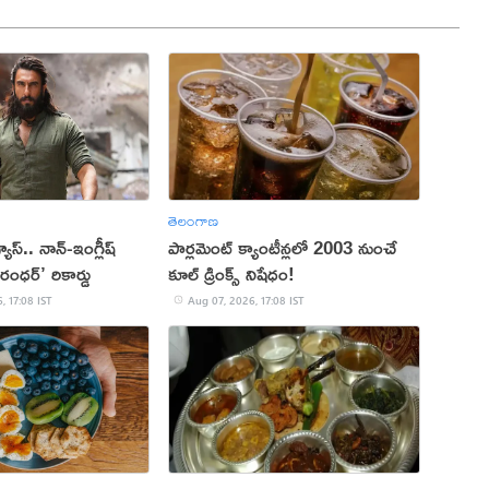
తెలంగాణ
 వ్యూస్.. నాన్-ఇంగ్లీష్
పార్లమెంట్ క్యాంటీన్లలో 2003 నుంచే
రంధర్’ రికార్డు
కూల్ డ్రింక్స్ నిషేధం!
, 17:08 IST
Aug 07, 2026, 17:08 IST