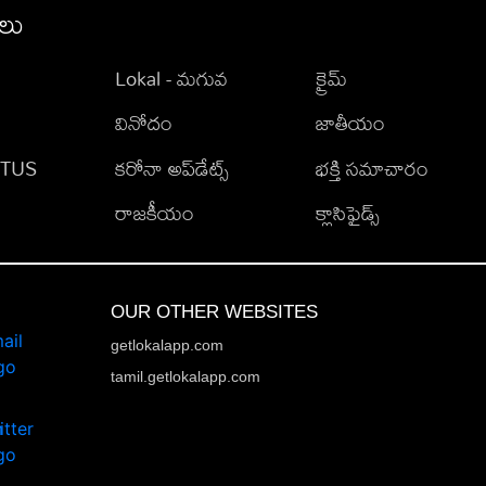
ీలు
Lokal - మగువ
క్రైమ్
వినోదం
జాతీయం
TATUS
కరోనా అప్‌డేట్స్
భక్తి సమాచారం
రాజకీయం
క్లాసిఫైడ్స్
OUR OTHER WEBSITES
getlokalapp.com
tamil.getlokalapp.com