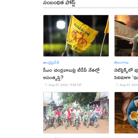
సంబంధిత పోస్ట్
ఆంధ్రప్రదేశ్
తెలంగాణ
సీఎం చంద్రబాబుపై టీడీపీ నేతల్లో
నెట్‌ఫ్లిక్స్‌లో
అసంతృప్తి?
సినిమాగా ‘ధు
Aug 07, 2026, 17:08 IST
Aug 07, 2026