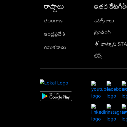
రాష్ట్రాలు
ఇతర కేటగిర
తెలంగాణ
ఉద్యోగాలు
ట్రెండింగ్
ఆంధ్రప్రదేశ్
🌟 వాట్సాప్ S
తమిళనాడు
టిప్స్