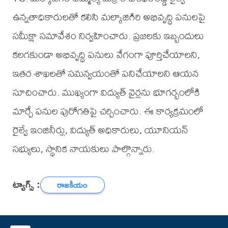
ఉన్నతాధికారులతో కలిసి మల్కాజిగిరి అభివృద్ధి పనులపై
సమీక్షా సమావేశం నిర్వహించారు. ప్రజలకు ఇబ్బందులు
కలగకుండా అభివృద్ధి పనులు వేగంగా పూర్తిచేయాలని,
ఇతర శాఖలతో సమన్వయంతో పనిచేయాలని ఆయన
సూచించారు. ముఖ్యంగా విద్యుత్ వైర్లను భూగర్భంలోకి
మార్చే పనుల పురోగతిపై చర్చించారు. ఈ కార్యక్రమంలో
రైల్వే ఇంజినీర్లు, విద్యుత్ అధికారులు, యూనియన్
సభ్యులు, స్థానిక నాయకులు పాల్గొన్నారు.
ట్యాగ్స్ :
రాజకీయం