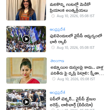
మరికొన్ని గంటల్లో మెడికో
ప్రియాంక అంత్యక్రియలు
Aug 10, 2026, 05:08 IST
ఆంధ్రప్రదేశ్
పులివెందులలో వైసీపీ ఆధ్వర్యంలో
భారీ ర్యాలీ
Aug 10, 2026, 05:08 IST
తెలంగాణ
అమ్మాయిల దుస్తులపై కాదు.. వాళ్ల
పనితీరు పై దృష్టి పెట్టాలి: స్మీతా
సబర్వాల్
Aug 10, 2026, 05:08 IST
ఆంధ్రప్రదేశ్
ఏపీలో టెన్షన్.. వైసీపీ శ్రేణుల
అరెస్ట్, లాఠీచార్జ్‌ (వీడియో)