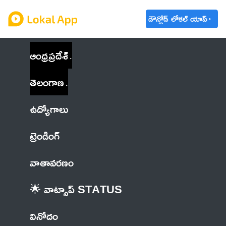
డౌన్లోడ్ లోకల్ యాప్
ఆంధ్రప్రదేశ్
తెలంగాణ
ఉద్యోగాలు
ట్రెండింగ్
వాతావరణం
🌟 వాట్సాప్ STATUS
వినోదం