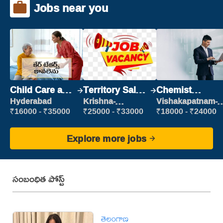
Jobs near you
Child Care and
Territory Sales
Chemist
Patient care
Manager
Production
Hyderabad
Krishna-
Vishakapatnam-
vijayawada
new
Executive
₹16000 - ₹35000
₹25000 - ₹33000
₹18000 - ₹24000
Explore more jobs
సంబంధిత పోస్ట్
తెలంగాణ