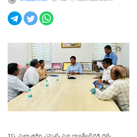
TG: మల్కాజిగిరి ఎమ్మెల్యే మర్రి రాజశేఖర్‌రెడ్డి రైల్వే