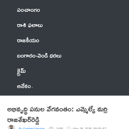
పంచాంగం
రాశి ఫలాలు
రాజకీయం
బంగారం-వెండి ధరలు
క్రైమ్
అనేకం
అభివృద్ధి పనుల వేగవంతం: ఎమ్మెల్యే మర్రి
రాజశేఖర్‌రెడ్డి
By Gaddala VenkateswaraRao
1408
May 29, 2026, 09:05 IST