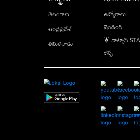
తెలంగాణ
ఉద్యోగాలు
ట్రెండింగ్
ఆంధ్రప్రదేశ్
🌟 వాట్సాప్ S
తమిళనాడు
టిప్స్