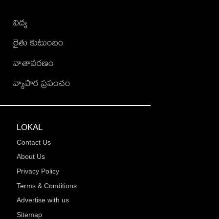
విద్య
రైతు కుటుంబం
వాతావరణం
వ్యాపార ప్రపంచం
LOKAL
Contact Us
About Us
Privacy Policy
Terms & Conditions
Advertise with us
Sitemap