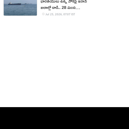
భార‌తీయులు ఉన్న నౌక‌పై ఇరాన్
జ‌లాల్లో దాడి.. 28 మంది
సుర‌క్షితం
Jul 25, 2026, 07:07 IST