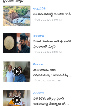
ట్రెండింగ్ న్యూస్
ఆంధ్రప్రదేశ్
బెజవాడ పాపిరెడ్డి కాలువకు గండి
Jul 26, 2026, 04:07 IST
తెలంగాణ
నేపాల్‌ రూపాయి నాణెంపై భారత
ప్రాంతాలతో మ్యాప్‌
Jul 26, 2026, 00:07 IST
తెలంగాణ
నా కొడుకును చూసి
గర్వపడుతున్నా: అభిజిత్ దీప్కే తల్లి
అనిత
Jul 25, 2026, 14:07 IST
తెలంగాణ
నీట్ లీకేజీ: ధర్మేంద్ర ప్రధాన్
రాజీనామాపై వేణుస్వామి జోస్యం