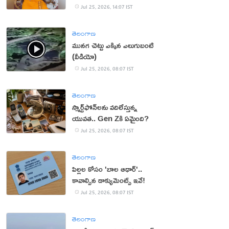
వైరల్
Jul 25, 2026, 14:07 IST
తెలంగాణ
మునగ చెట్టు ఎక్కిన ఎలుగుబంటి
(వీడియో)
Jul 25, 2026, 08:07 IST
తెలంగాణ
స్మార్ట్‌ఫోన్‌లను వదిలేస్తున్న
యువత.. Gen Zకి ఏమైంది?
Jul 25, 2026, 08:07 IST
తెలంగాణ
పిల్లల కోసం 'బాల ఆధార్'..
కావాల్సిన డాక్యుమెంట్స్ ఇవే!
Jul 25, 2026, 08:07 IST
తెలంగాణ