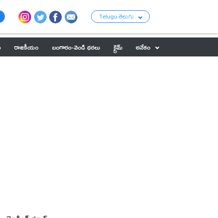
Telugu తెలుగు
ు
రాజకీయం
బంగారం-వెండి ధరలు
క్రైమ్
అనేకం