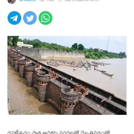
ధవళేశ్వరం పాత ఆనకట్ట వరదలతో దెబ్బతినడంతో