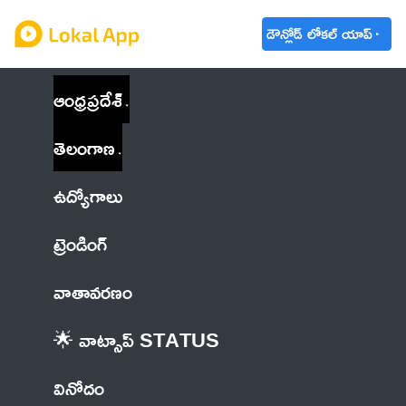
డౌన్లోడ్ లోకల్ యాప్
ఆంధ్రప్రదేశ్
తెలంగాణ
ఉద్యోగాలు
ట్రెండింగ్
వాతావరణం
🌟 వాట్సాప్ STATUS
వినోదం