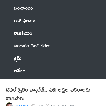
పంచాంగం
రాశి ఫలాలు
రాజకీయం
బంగారం-వెండి ధరలు
క్రైమ్
అనేకం
ధవళేశ్వరం బ్యారేజ్.. పది లక్షల ఎకరాలకు
సాగునీరు
By Anjanna
7426
May 15, 2025, 07:05 IST