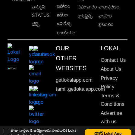
వినోదం
వాట్సాప్
సమాచారం
వాతావరణం
STATUS
కరోనా
క్లాసిఫైడ్స్
వ్యాపార
అప్‌డేట్స్
టిప్స్
ప్రపంచం
రాజకీయం
OUR
LOKAL
OTHER
Contact Us
WEBSITES
About Us
Privacy
getlokalapp.com
Policy
tamil.getlokalapp.com
Terms &
Conditions
Advertise
with us
Sitemap
తాజా వార్తలు & ఉద్యోగాలను పొందడానికి Lokal
డౌన్లోడ్ Lokal App