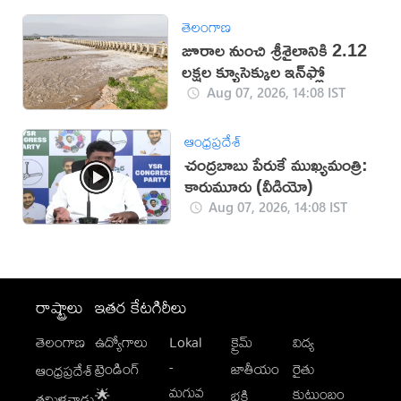
తెలంగాణ
జూరాల నుంచి శ్రీశైలానికి 2.12
లక్షల క్యూసెక్కుల ఇన్‌ఫ్లో
Aug 07, 2026, 14:08 IST
ఆంధ్రప్రదేశ్
చంద్రబాబు పేరుకే ముఖ్యమంత్రి:
కారుమూరు (వీడియో)
Aug 07, 2026, 14:08 IST
రాష్ట్రాలు
ఇతర కేటగిరీలు
తెలంగాణ
ఉద్యోగాలు
Lokal
క్రైమ్
విద్య
-
ట్రెండింగ్
జాతీయం
రైతు
ఆంధ్రప్రదేశ్
మగువ
కుటుంబం
🌟
భక్తి
తమిళనాడు