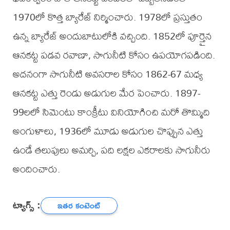
1970లో కొత్త బ్యారేజ్ నిర్మించారు. 1978లో ప్రస్తుతం
ఉన్న బ్యారేజ్ అందుబాటులోకి వచ్చింది. 1852లో పూర్తైన
ఆనకట్ట పడవ రవాణా, సాగునీటి కోసం ఉపయోగపడింది.
అదనంగా సాగునీటి అవసరాల కోసం 1862-67 మధ్య
ఆనకట్ట ఎత్తు రెండు అడుగుల మేర పెంచారు. 1897-
99లలో సిమెంటు కాంక్రీటు వినియోగించి మరో తొమ్మిది
అంగుళాలు, 1936లో మూడు అడుగుల చొప్పున ఎత్తు
ఉండే తలుపులు అమర్చి, పది లక్షల ఎకరాలకు సాగునీరు
అందించారు.
ట్యాగ్స్ :
ఇతర కంటెంట్