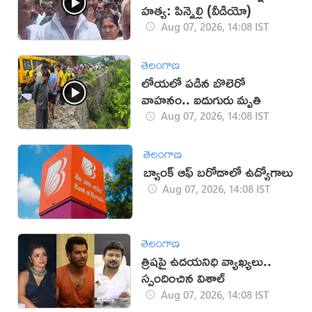
హత్య: పిన్నెల్లి (వీడియో)
Aug 07, 2026, 14:08 IST
తెలంగాణ
లోయలో పడిన బొలెరో
వాహనం.. ఐదుగురు మృతి
Aug 07, 2026, 14:08 IST
తెలంగాణ
బ్యాంక్ ఆఫ్ బరోడాలో ఉద్యోగాలు
Aug 07, 2026, 14:08 IST
తెలంగాణ
త్రిషపై ఉదయనిధి వ్యాఖ్యలు..
స్పందించిన విశాల్
Aug 07, 2026, 14:08 IST