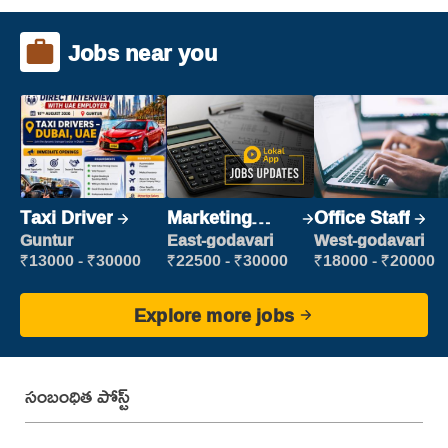
Jobs near you
Taxi Driver
Marketing
Office Staff
Executive
Guntur
East-godavari
West-godavari
₹13000 - ₹30000
₹22500 - ₹30000
₹18000 - ₹20000
Explore more jobs
సంబంధిత పోస్ట్