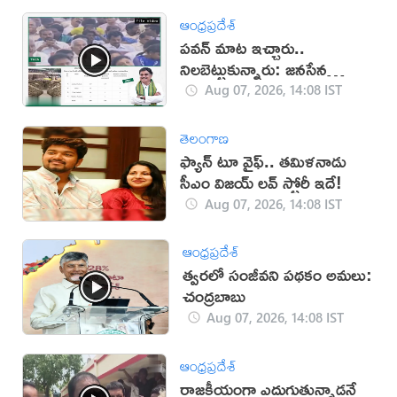
ఆంధ్రప్రదేశ్
పవన్ మాట ఇచ్చారు..
నిలబెట్టుకున్నారు: జనసేన
(వీడియో)
Aug 07, 2026, 14:08 IST
తెలంగాణ
ఫ్యాన్ టూ వైఫ్.. తమిళనాడు
సీఎం విజయ్ లవ్ స్టోరీ ఇదే!
Aug 07, 2026, 14:08 IST
ఆంధ్రప్రదేశ్
త్వరలో సంజీవని పథకం అమలు:
చంద్రబాబు
Aug 07, 2026, 14:08 IST
ఆంధ్రప్రదేశ్
రాజకీయంగా ఎదుగుతున్నాడనే