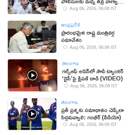
పోలీసులకు మధ్య తీవ్ర వాగ్వాదం
(VIDEO)
Aug 06, 2026, 06:08 IST
ఆంధ్రప్రదేశ్
ప్రారంభమైన రాష్ట్ర మంత్రివర్గ
సమావేశం
Aug 06, 2026, 06:08 IST
తెలంగాణ
గల్ఫ్‌ఆఫ్‌ అడెన్‌లో సౌదీ ట్యాంకర్‌
‘డైసీ’పై క్షిపణి దాడి (VIDEO)
Aug 06, 2026, 06:08 IST
తెలంగాణ
ప్రతీ ప్రశ్నకు సమాధానం చెప్పేలా
సిద్ధమవ్వాలి: గంభీర్ (వీడియో)
Aug 06, 2026, 06:08 IST