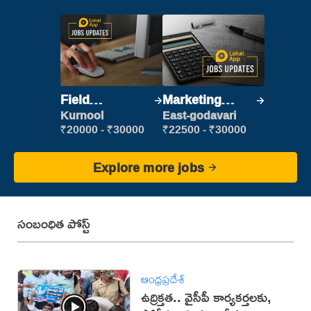
Field
Marketing
Marketing
Executive
Kurnool
East-godavari
Executive
₹20000 - ₹30000
₹22500 - ₹30000
Explore more jobs
సంబంధిత పోస్ట్
ఆంధ్రప్రదేశ్
ఉద్రిక్తత.. వైసీపీ కార్యకర్తలకు,