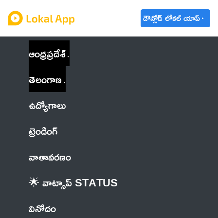
డౌన్లోడ్ లోకల్ యాప్
ఆంధ్రప్రదేశ్
తెలంగాణ
ఉద్యోగాలు
ట్రెండింగ్
వాతావరణం
🌟 వాట్సాప్ STATUS
వినోదం