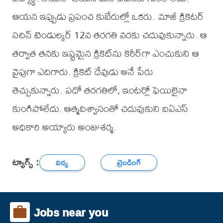
ఆయన ఇప్పుడు ప్రపంచ కుబేరుల్లో ఒకరు. మాజీ క్రికెటర్
సచిన్ టెండుల్కర్ 12వ తరగతి వరకు చదువుకున్నారు. ఆ
తర్వాత తనకు ఇష్టమైన క్రికెట్‌ను కెరీర్‌గా ఎంచుకుని ఆ
వైపుగా ఎదిగారు. క్రికెట్ దేవుడు అనే పేరు
తెచ్చుకున్నారు. పదో తరగతిలో, ఇంటర్లో ఫెయిలైనా
కుంగిపోలేదు. ఆత్మవిశ్వాసంతో చదువుకుని ఐఏఎస్
అధికారి అయ్యారు అంజుశర్మ.
ట్యాగ్స్ :
విద్య
ట్రెండింగ్
Jobs near you