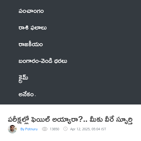
పంచాంగం
రాశి ఫలాలు
రాజకీయం
బంగారం-వెండి ధరలు
క్రైమ్
అనేకం
పరీక్షల్లో ఫెయిల్‌ అయ్యారా?.. మీకు వీరే స్ఫూర్తి
By Potnuru
13850
Apr 12, 2025, 05:04 IST