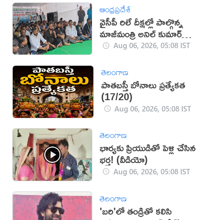
ఆంధ్రప్రదేశ్
వైసీపీ రిలే దీక్షల్లో పాల్గొన్న
మాజీమంత్రి అనిల్ కుమార్
యాదవ్
Aug 06, 2026, 05:08 IST
తెలంగాణ
పాతబస్తీ బోనాలు ప్రత్యేకత
(17/20)
Aug 06, 2026, 05:08 IST
తెలంగాణ
భార్యకు ప్రియుడితో పెళ్లి చేసిన
భర్త! (వీడియో)
Aug 06, 2026, 05:08 IST
తెలంగాణ
'బరి'లో తండ్రితో కలిసి