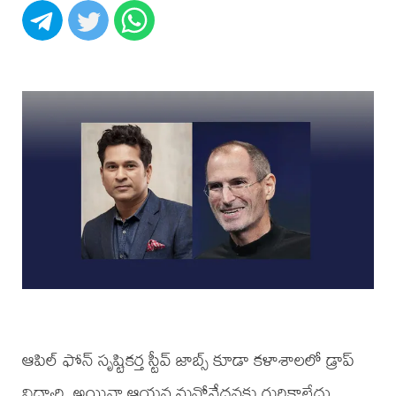
ఆపిల్ ఫోన్ సృష్టికర్త స్టీవ్ జాబ్స్ కూడా కళాశాలలో డ్రాప్
విద్యార్థి. అయినా ఆయన మనోవేదనకు గురికాలేదు.