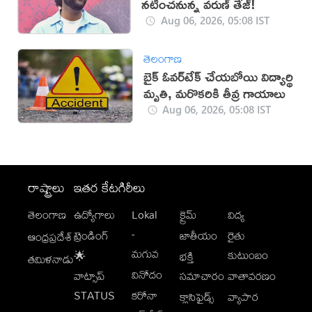
నటించనున్న వరుణ్ తేజ్!
Aug 06, 2026, 05:08 IST
తెలంగాణ
బైక్ ఓవర్‌టేక్ చేయబోయి విద్యార్థి
మృతి, మరొకరికి తీవ్ర గాయాలు
Aug 06, 2026, 05:08 IST
రాష్ట్రాలు
ఇతర కేటగిరీలు
తెలంగాణ
ఉద్యోగాలు
Lokal
క్రైమ్
విద్య
-
ట్రెండింగ్
జాతీయం
రైతు
ఆంధ్రప్రదేశ్
మగువ
కుటుంబం
🌟
భక్తి
తమిళనాడు
వినోదం
వాట్సాప్
సమాచారం
వాతావరణం
STATUS
కరోనా
క్లాసిఫైడ్స్
వ్యాపార